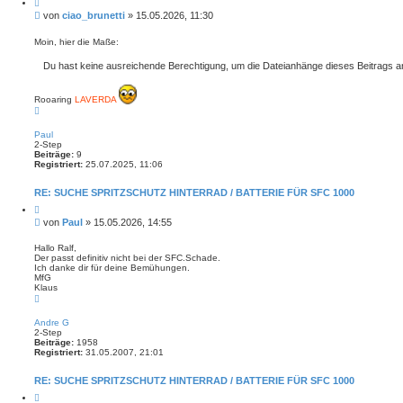
Z
i
B
von
ciao_brunetti
»
15.05.2026, 11:30
t
e
i
i
e
Moin, hier die Maße:
r
t
e
r
Du hast keine ausreichende Berechtigung, um die Dateianhänge dieses Beitrags 
n
a
g
Rooaring
LAVERDA
N
a
c
Paul
h
2-Step
o
Beiträge:
9
b
Registriert:
25.07.2025, 11:06
e
n
RE: SUCHE SPRITZSCHUTZ HINTERRAD / BATTERIE FÜR SFC 1000
Z
i
B
von
Paul
»
15.05.2026, 14:55
t
e
i
i
e
Hallo Ralf,
r
Der passt definitiv nicht bei der SFC.Schade.
t
e
Ich danke dir für deine Bemühungen.
r
n
MfG
a
Klaus
g
N
a
c
Andre G
h
2-Step
o
Beiträge:
1958
b
Registriert:
31.05.2007, 21:01
e
n
RE: SUCHE SPRITZSCHUTZ HINTERRAD / BATTERIE FÜR SFC 1000
Z