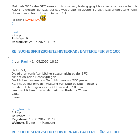
e
i
i
e
Moin, ob RGS oder SFC kann ich nicht sagen, bislang ging ich davon aus das die baugle
r
RGA und dessen Spritzschutz ist etwas breiter im oberen Bereich. Das angebotene Teil
t
e
übernommen habe. Beste Grüsse Ralf
r
n
a
Rooaring
LAVERDA
g
N
a
c
Paul
h
2-Step
o
Beiträge:
9
b
Registriert:
25.07.2025, 11:06
e
n
RE: SUCHE SPRITZSCHUTZ HINTERRAD / BATTERIE FÜR SFC 1000
Z
i
B
von
Paul
»
14.05.2026, 19:15
t
e
i
i
e
Hallo Ralf,
r
Die oberen vertieften Löcher passen nicht zu der SFC,
t
e
die hat da keine Befestigungen.
r
n
Die Löcher darunter am Rand könnten zur SFC passen.
a
Kannst du mal bitte den Abstand von Mitte zu Mitte messen?
g
Bei den Halterungen meiner SFC sind das 180 mm,
von den Löchern aus zu dem oberen Ende ca.75 mm.
Gruß
Klaus
N
a
c
ciao_brunetti
h
2-Step
o
Beiträge:
100
b
Registriert:
10.06.2009, 11:42
e
Wohnort:
Bremen --> Hamburg
n
RE: SUCHE SPRITZSCHUTZ HINTERRAD / BATTERIE FÜR SFC 1000