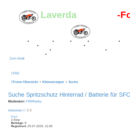
Laverda
-Register
-F
Breganze
•
Geschichte
•
Stories
•
Videos
•
Registertreffen
•
Kalenderbilder
•
Valle San Liberale 1996
•
Raduno Mondiale 1997
Classic Stuttgart 2016
•
Laverda Museum Lisse 2017
•
70 Jahre Fe
75 Jahre Feier 2024
•
Zum Inhalt
FAQ
Foren-Übersicht
Kleinanzeigen
Suche
Suche Spritzschutz Hinterrad / Batterie für SF
Moderator:
FRRRanky
Antworten
Paul
2-Step
Beiträge:
9
Registriert:
25.07.2025, 11:06