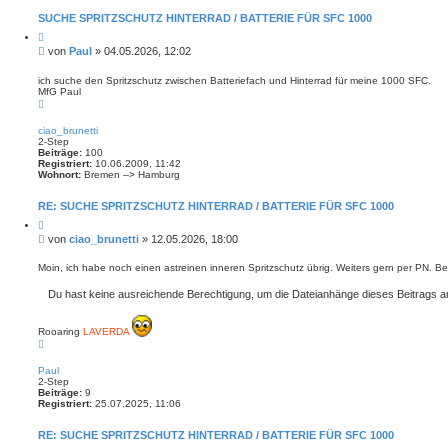
SUCHE SPRITZSCHUTZ HINTERRAD / BATTERIE FÜR SFC 1000
Z
i
B
von
Paul
»
04.05.2026, 12:02
t
e
i
i
e
ich suche den Spritzschutz zwischen Batteriefach und Hinterrad für meine 1000 SFC.
r
MfG Paul
t
e
N
r
n
a
a
c
ciao_brunetti
g
h
2-Step
o
Beiträge:
100
b
Registriert:
10.06.2009, 11:42
e
Wohnort:
Bremen --> Hamburg
n
RE: SUCHE SPRITZSCHUTZ HINTERRAD / BATTERIE FÜR SFC 1000
Z
i
B
von
ciao_brunetti
»
12.05.2026, 18:00
t
e
i
i
e
Moin, ich habe noch einen astreinen inneren Spritzschutz übrig. Weiters gern per PN. B
r
t
e
r
Du hast keine ausreichende Berechtigung, um die Dateianhänge dieses Beitrags 
n
a
g
Rooaring
LAVERDA
N
a
c
Paul
h
2-Step
o
Beiträge:
9
b
Registriert:
25.07.2025, 11:06
e
n
RE: SUCHE SPRITZSCHUTZ HINTERRAD / BATTERIE FÜR SFC 1000