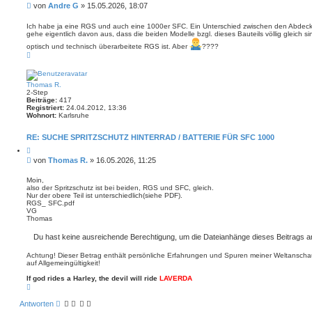
i
B
von
Andre G
»
15.05.2026, 18:07
t
e
i
i
e
Ich habe ja eine RGS und auch eine 1000er SFC. Ein Unterschied zwischen den Abdeckun
r
gehe eigentlich davon aus, dass die beiden Modelle bzgl. dieses Bauteils völlig gleich sin
t
e
r
optisch und technisch überarbeitete RGS ist. Aber
????
n
N
a
a
g
c
h
o
Thomas R.
b
2-Step
e
Beiträge:
417
n
Registriert:
24.04.2012, 13:36
Wohnort:
Karlsruhe
RE: SUCHE SPRITZSCHUTZ HINTERRAD / BATTERIE FÜR SFC 1000
Z
i
B
von
Thomas R.
»
16.05.2026, 11:25
t
e
i
i
e
Moin,
r
also der Spritzschutz ist bei beiden, RGS und SFC, gleich.
t
e
Nur der obere Teil ist unterschiedlich(siehe PDF).
r
n
RGS_ SFC.pdf
a
VG
g
Thomas
Du hast keine ausreichende Berechtigung, um die Dateianhänge dieses Beitrags 
Achtung! Dieser Betrag enthält persönliche Erfahrungen und Spuren meiner Weltansch
auf Allgemeingültigkeit!
If god rides a Harley, the devil will ride
LAVERDA
N
a
c
Antworten
h