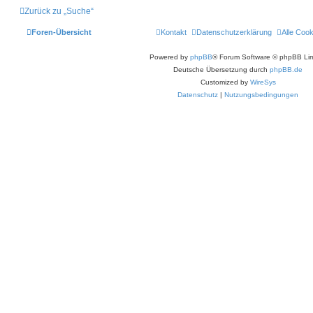
o
Zurück zu „Suche“
b
e
n
Foren-Übersicht
Kontakt
Datenschutzerklärung
Alle Coo
Powered by
phpBB
® Forum Software © phpBB Lim
Deutsche Übersetzung durch
phpBB.de
Customized by
WireSys
Datenschutz
|
Nutzungsbedingungen