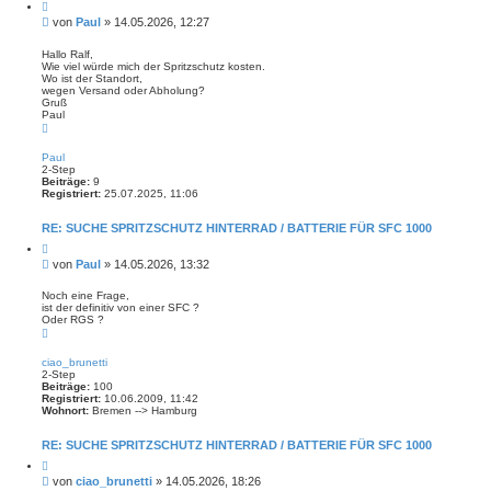
Z
i
B
von
Paul
»
14.05.2026, 12:27
t
e
i
i
e
Hallo Ralf,
r
Wie viel würde mich der Spritzschutz kosten.
t
e
Wo ist der Standort,
r
n
wegen Versand oder Abholung?
a
Gruß
g
Paul
N
a
c
Paul
h
2-Step
o
Beiträge:
9
b
Registriert:
25.07.2025, 11:06
e
n
RE: SUCHE SPRITZSCHUTZ HINTERRAD / BATTERIE FÜR SFC 1000
Z
i
B
von
Paul
»
14.05.2026, 13:32
t
e
i
i
e
Noch eine Frage,
r
ist der definitiv von einer SFC ?
t
e
Oder RGS ?
r
n
N
a
a
g
c
ciao_brunetti
h
2-Step
o
Beiträge:
100
b
Registriert:
10.06.2009, 11:42
e
Wohnort:
Bremen --> Hamburg
n
RE: SUCHE SPRITZSCHUTZ HINTERRAD / BATTERIE FÜR SFC 1000
Z
i
B
von
ciao_brunetti
»
14.05.2026, 18:26
t