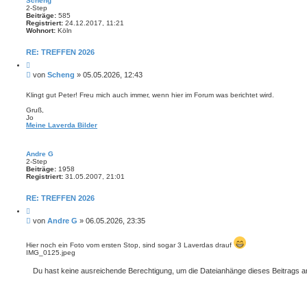
Scheng
2-Step
Beiträge:
585
Registriert:
24.12.2017, 11:21
Wohnort:
Köln
RE: TREFFEN 2026
Z
i
B
von
Scheng
»
05.05.2026, 12:43
t
e
i
i
e
Klingt gut Peter! Freu mich auch immer, wenn hier im Forum was berichtet wird.
r
t
e
Gruß,
r
n
Jo
a
Meine Laverda Bilder
g
Andre G
2-Step
Beiträge:
1958
Registriert:
31.05.2007, 21:01
RE: TREFFEN 2026
Z
i
B
von
Andre G
»
06.05.2026, 23:35
t
e
i
i
e
Hier noch ein Foto vom ersten Stop, sind sogar 3 Laverdas drauf
r
t
IMG_0125.jpeg
e
r
n
a
Du hast keine ausreichende Berechtigung, um die Dateianhänge dieses Beitrags 
g