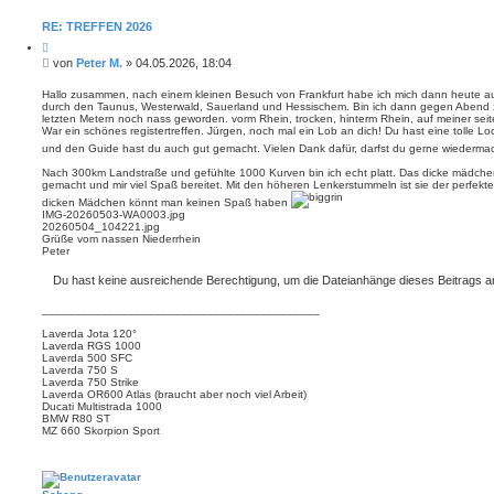
RE: TREFFEN 2026
Z
i
B
von
Peter M.
»
04.05.2026, 18:04
t
e
i
i
e
Hallo zusammen, nach einem kleinen Besuch von Frankfurt habe ich mich dann heute 
r
durch den Taunus, Westerwald, Sauerland und Hessischem. Bin ich dann gegen Abend
t
e
letzten Metern noch nass geworden. vorm Rhein, trocken, hinterm Rhein, auf meiner seit
r
n
War ein schönes registertreffen. Jürgen, noch mal ein Lob an dich! Du hast eine tolle 
a
und den Guide hast du auch gut gemacht. Vielen Dank dafür, darfst du gerne wiederm
g
Nach 300km Landstraße und gefühlte 1000 Kurven bin ich echt platt. Das dicke mädchen,
gemacht und mir viel Spaß bereitet. Mit den höheren Lenkerstummeln ist sie der perfekte 
dicken Mädchen könnt man keinen Spaß haben
IMG-20260503-WA0003.jpg
20260504_104221.jpg
Grüße vom nassen Niederrhein
Peter
Du hast keine ausreichende Berechtigung, um die Dateianhänge dieses Beitrags 
__________________________________________
Laverda Jota 120°
Laverda RGS 1000
Laverda 500 SFC
Laverda 750 S
Laverda 750 Strike
Laverda OR600 Atlas (braucht aber noch viel Arbeit)
Ducati Multistrada 1000
BMW R80 ST
MZ 660 Skorpion Sport