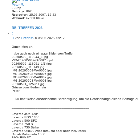
Peter M.
2-Step
Beiträge:
867
Registriert:
25.05.2007, 12:43
Wohnort:
47533 Kleve
RE: TREFFEN 2026
Z
i
B
von
Peter M.
»
08.05.2026, 09:17
t
e
i
i
e
Guten Morgen,
r
t
e
habe auch noch ein paar Bilder vom Treffen.
r
n
20260502_113044_1.jpg
a
VID-20260508-WA0007.mp4
g
20260502_113051_1(1).jpg
20260502_113149.jpg
IMG-20260508-WA0006.jpg
IMG-20260508-WA0005.jpg
IMG-20260508-WA0002.jpg
IMG-20260508-WA0003.jpg
20260504_125351.jpg
Grüsse vom Niederrhein
Peter
Du hast keine ausreichende Berechtigung, um die Dateianhänge dieses Beitrags 
__________________________________________
Laverda Jota 120°
Laverda RGS 1000
Laverda 500 SFC
Laverda 750 S
Laverda 750 Strike
Laverda OR600 Atlas (braucht aber noch viel Arbeit)
Ducati Multistrada 1000
BMW R80 ST