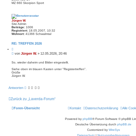
MZ 660 Skorpion Sport
Jürgen W.
Site Admin
Beiträge:
1006
Registriert:
18.05.2007, 10:32
Wohnort:
41366 Schwalmtal
RE: TREFFEN 2026
Z
i
B
von
Jürgen W.
»
12.05.2026, 20:46
t
e
i
i
e
So, wieder daheim und Bilder eingestellt.
r
t
e
Siehe oben im blauen Kasten unter "Registertreffen".
r
n
Grüße
a
Jürgen W.
g
Antworten
Zurück zu „Laverda-Forum“
Foren-Übersicht
Kontakt
Datenschutzerklärung
Alle Coo
Powered by
phpBB
® Forum Software © phpBB Lim
Deutsche Übersetzung durch
phpBB.de
Customized by
WireSys
Datenschutz
|
Nutzungsbedingungen