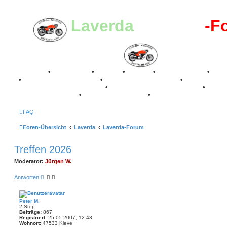
Laverda
-Register
-F
Breganze
•
Geschichte
•
Stories
•
Videos
•
Registertreffen
•
Kale
•
Valle San Liberale 1996
•
Raduno Mondiale 1997
•
Retro Classic Stuttgart 2016
•
Laverda Museum Lisse 2017
•
70 Jahre Feier 2019
•
75 Jahre Feier 2024
•
FAQ
Foren-Übersicht
Laverda
Laverda-Forum
Treffen 2026
Moderator:
Jürgen W.
Antworten
Peter M.
2-Step
Beiträge:
867
Registriert:
25.05.2007, 12:43
Wohnort:
47533 Kleve