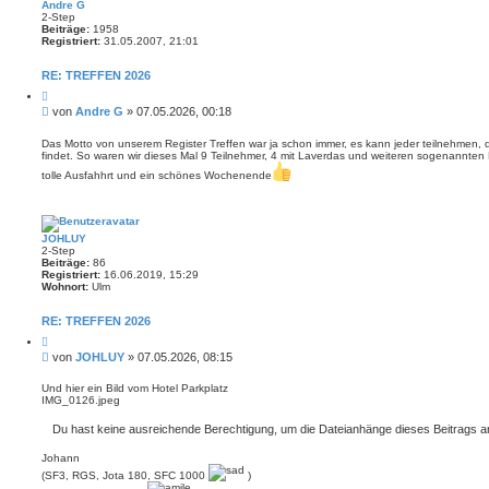
Andre G
2-Step
Beiträge:
1958
Registriert:
31.05.2007, 21:01
RE: TREFFEN 2026
Z
i
B
von
Andre G
»
07.05.2026, 00:18
t
e
i
i
e
Das Motto von unserem Register Treffen war ja schon immer, es kann jeder teilnehmen, d
r
findet. So waren wir dieses Mal 9 Teilnehmer, 4 mit Laverdas und weiteren sogenannten 
t
e
r
tolle Ausfahhrt und ein schönes Wochenende
n
a
g
JOHLUY
2-Step
Beiträge:
86
Registriert:
16.06.2019, 15:29
Wohnort:
Ulm
RE: TREFFEN 2026
Z
i
B
von
JOHLUY
»
07.05.2026, 08:15
t
e
i
i
e
Und hier ein Bild vom Hotel Parkplatz
r
IMG_0126.jpeg
t
e
r
n
Du hast keine ausreichende Berechtigung, um die Dateianhänge dieses Beitrags 
a
g
Johann
(SF3, RGS, Jota 180, SFC 1000
)