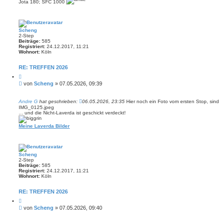
Jota 180; SFC 1000
Scheng
2-Step
Beiträge:
585
Registriert:
24.12.2017, 11:21
Wohnort:
Köln
RE: TREFFEN 2026
Z
i
B
von
Scheng
»
07.05.2026, 09:39
t
e
i
i
e
Andre G
hat geschrieben:
06.05.2026, 23:35
Hier noch ein Foto vom ersten Stop, sin
r
t
IMG_0125.jpeg
e
r
... und die Nicht-Laverda ist geschickt verdeckt!
n
a
g
Meine Laverda Bilder
Scheng
2-Step
Beiträge:
585
Registriert:
24.12.2017, 11:21
Wohnort:
Köln
RE: TREFFEN 2026
Z
i
B
von
Scheng
»
07.05.2026, 09:40
t
e
i