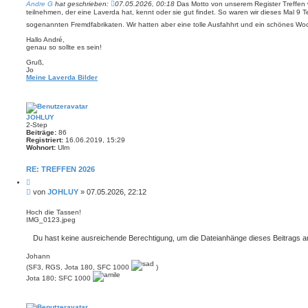
i
e
Andre G
hat geschrieben:
07.05.2026, 00:18
Das Motto von unserem Register Treffen w
r
t
teilnehmen, der eine Laverda hat, kennt oder sie gut findet. So waren wir dieses Mal 9 
e
r
n
sogenannten Fremdfabrikaten. Wir hatten aber eine tolle Ausfahhrt und ein schönes W
a
g
Hallo André,
genau so sollte es sein!
Gruß,
Jo
Meine Laverda Bilder
JOHLUY
2-Step
Beiträge:
86
Registriert:
16.06.2019, 15:29
Wohnort:
Ulm
RE: TREFFEN 2026
Z
i
B
von
JOHLUY
»
07.05.2026, 22:12
t
e
i
i
e
Hoch die Tassen!
r
IMG_0123.jpeg
t
e
r
n
Du hast keine ausreichende Berechtigung, um die Dateianhänge dieses Beitrags 
a
g
Johann
(SF3, RGS, Jota 180, SFC 1000
)
Jota 180; SFC 1000