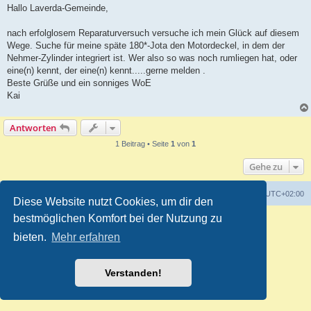
i
Hallo Laverda-Gemeinde,
t
r
a
nach erfolglosem Reparaturversuch versuche ich mein Glück auf diesem
g
Wege. Suche für meine späte 180*-Jota den Motordeckel, in dem der
Nehmer-Zylinder integriert ist. Wer also so was noch rumliegen hat, oder
eine(n) kennt, der eine(n) kennt.....gerne melden .
Beste Grüße und ein sonniges WoE
Kai
Antworten
1 Beitrag • Seite
1
von
1
Gehe zu
Foren-Übersicht
Alle Zeiten sind
UTC+02:00
Diese Website nutzt Cookies, um dir den
bestmöglichen Komfort bei der Nutzung zu
Powered by
phpBB
® Forum Software © phpBB Limited
Deutsche Übersetzung durch
phpBB.de
bieten.
Mehr erfahren
Customized by
WireSys
Datenschutz
|
Nutzungsbedingungen
Verstanden!