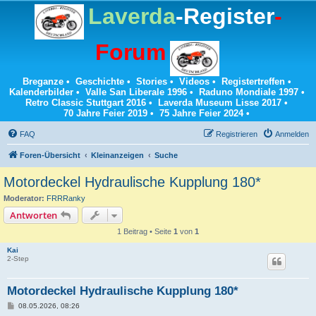
Laverda
-Register
-
Forum
Breganze
•
Geschichte
•
Stories
•
Videos
•
Registertreffen
•
Kalenderbilder
•
Valle San Liberale 1996
•
Raduno Mondiale 1997
•
Retro Classic Stuttgart 2016
•
Laverda Museum Lisse 2017
•
70 Jahre Feier 2019
•
75 Jahre Feier 2024
•
FAQ
Registrieren
Anmelden
Foren-Übersicht
Kleinanzeigen
Suche
Motordeckel Hydraulische Kupplung 180*
Moderator:
FRRRanky
Antworten
1 Beitrag • Seite
1
von
1
Kai
2-Step
Motordeckel Hydraulische Kupplung 180*
B
08.05.2026, 08:26
e