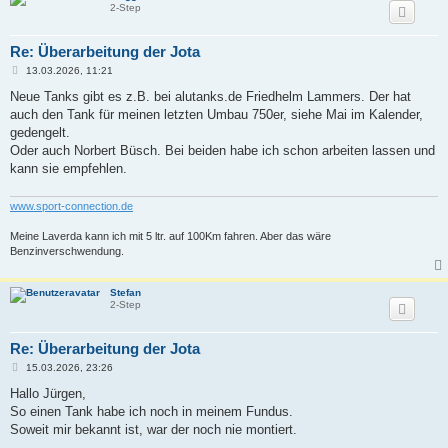
2-Step
Re: Überarbeitung der Jota
B
13.03.2026, 11:21
e
i
Neue Tanks gibt es z.B. bei alutanks.de Friedhelm Lammers. Der hat
t
auch den Tank für meinen letzten Umbau 750er, siehe Mai im Kalender,
r
a
gedengelt.
g
Oder auch Norbert Büsch. Bei beiden habe ich schon arbeiten lassen und
kann sie empfehlen.
www.sport-connection.de
Meine Laverda kann ich mit 5 ltr. auf 100Km fahren. Aber das wäre
Benzinverschwendung.
Stefan
2-Step
Re: Überarbeitung der Jota
B
15.03.2026, 23:26
e
i
Hallo Jürgen,
t
So einen Tank habe ich noch in meinem Fundus.
r
a
Soweit mir bekannt ist, war der noch nie montiert.
g