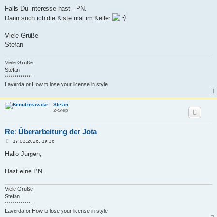
Falls Du Interesse hast - PN.
Dann such ich die Kiste mal im Keller
Viele Grüße
Stefan
Viele Grüße
Stefan
**************
Laverda or How to lose your license in style.
Stefan
2-Step
Re: Überarbeitung der Jota
B
17.03.2026, 19:36
e
i
Hallo Jürgen,
t
r
a
Hast eine PN.
g
Viele Grüße
Stefan
**************
Laverda or How to lose your license in style.