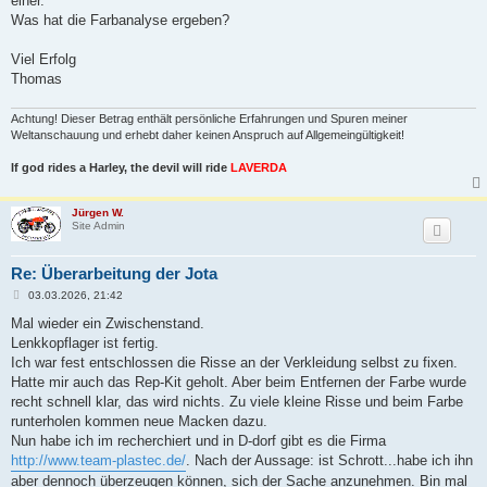
einer.
Was hat die Farbanalyse ergeben?
Viel Erfolg
Thomas
Achtung! Dieser Betrag enthält persönliche Erfahrungen und Spuren meiner
Weltanschauung und erhebt daher keinen Anspruch auf Allgemeingültigkeit!
If god rides a Harley, the devil will ride
LAVERDA
Jürgen W.
Site Admin
Re: Überarbeitung der Jota
B
03.03.2026, 21:42
e
i
Mal wieder ein Zwischenstand.
t
Lenkkopflager ist fertig.
r
a
Ich war fest entschlossen die Risse an der Verkleidung selbst zu fixen.
g
Hatte mir auch das Rep-Kit geholt. Aber beim Entfernen der Farbe wurde
recht schnell klar, das wird nichts. Zu viele kleine Risse und beim Farbe
runterholen kommen neue Macken dazu.
Nun habe ich im recherchiert und in D-dorf gibt es die Firma
http://www.team-plastec.de/
. Nach der Aussage: ist Schrott...habe ich ihn
aber dennoch überzeugen können, sich der Sache anzunehmen. Bin mal