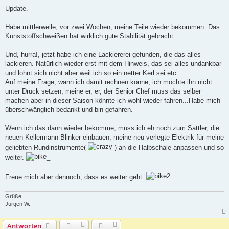
e
i
Update.
t
r
a
Habe mittlerweile, vor zwei Wochen, meine Teile wieder bekommen. Das
g
Kunststoffschweißen hat wirklich gute Stabilität gebracht.
Und, hurra!, jetzt habe ich eine Lackiererei gefunden, die das alles
lackieren. Natürlich wieder erst mit dem Hinweis, das sei alles undankbar
und lohnt sich nicht aber weil ich so ein netter Kerl sei etc.
Auf meine Frage, wann ich damit rechnen könne, ich möchte ihn nicht
unter Druck setzen, meine er, er, der Senior Chef muss das selber
machen aber in dieser Saison könnte ich wohl wieder fahren...Habe mich
überschwänglich bedankt und bin gefahren.
Wenn ich das dann wieder bekomme, muss ich eh noch zum Sattler, die
neuen Kellermann Blinker einbauen, meine neu verlegte Elektrik für meine
geliebten Rundinstrumente(
) an die Halbschale anpassen und so
weiter.
Freue mich aber dennoch, dass es weiter geht.
Grüße
Jürgen W.
Antworten