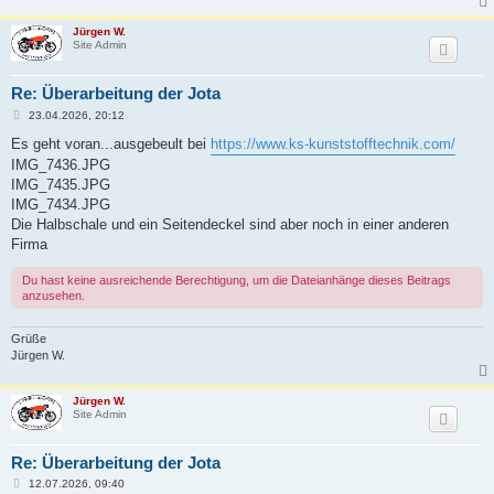
Jürgen W.
Site Admin
Re: Überarbeitung der Jota
B
23.04.2026, 20:12
e
i
Es geht voran...ausgebeult bei
https://www.ks-kunststofftechnik.com/
t
IMG_7436.JPG
r
a
IMG_7435.JPG
g
IMG_7434.JPG
Die Halbschale und ein Seitendeckel sind aber noch in einer anderen
Firma
Du hast keine ausreichende Berechtigung, um die Dateianhänge dieses Beitrags
anzusehen.
Grüße
Jürgen W.
Jürgen W.
Site Admin
Re: Überarbeitung der Jota
B
12.07.2026, 09:40