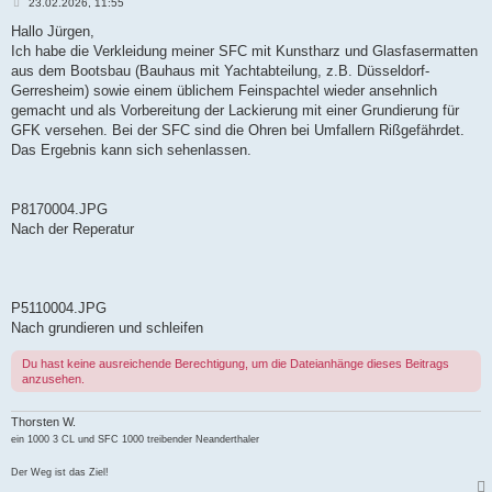
B
23.02.2026, 11:55
e
i
Hallo Jürgen,
t
Ich habe die Verkleidung meiner SFC mit Kunstharz und Glasfasermatten
r
a
aus dem Bootsbau (Bauhaus mit Yachtabteilung, z.B. Düsseldorf-
g
Gerresheim) sowie einem üblichem Feinspachtel wieder ansehnlich
gemacht und als Vorbereitung der Lackierung mit einer Grundierung für
GFK versehen. Bei der SFC sind die Ohren bei Umfallern Rißgefährdet.
Das Ergebnis kann sich sehenlassen.
P8170004.JPG
Nach der Reperatur
P5110004.JPG
Nach grundieren und schleifen
Du hast keine ausreichende Berechtigung, um die Dateianhänge dieses Beitrags
anzusehen.
Thorsten W.
ein 1000 3 CL und SFC 1000 treibender Neanderthaler
Der Weg ist das Ziel!