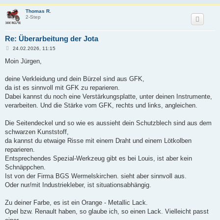
Thomas R.
2-Step
Re: Überarbeitung der Jota
B
24.02.2026, 11:15
e
i
Moin Jürgen,
t
r
a
deine Verkleidung und dein Bürzel sind aus GFK,
g
da ist es sinnvoll mit GFK zu reparieren.
Dabei kannst du noch eine Verstärkungsplatte, unter deinen Instrumente,
verarbeiten. Und die Stärke vom GFK, rechts und links, angleichen.
Die Seitendeckel und so wie es aussieht dein Schutzblech sind aus dem
schwarzen Kunststoff,
da kannst du etwaige Risse mit einem Draht und einem Lötkolben
reparieren.
Entsprechendes Spezial-Werkzeug gibt es bei Louis, ist aber kein
Schnäppchen.
Ist von der Firma BGS Wermelskirchen. sieht aber sinnvoll aus.
Oder nur/mit Industriekleber, ist situationsabhängig.
Zu deiner Farbe, es ist ein Orange - Metallic Lack.
Opel bzw. Renault haben, so glaube ich, so einen Lack. Vielleicht passt