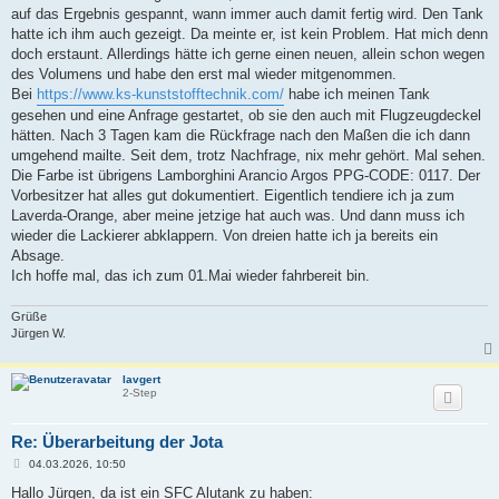
auf das Ergebnis gespannt, wann immer auch damit fertig wird. Den Tank
hatte ich ihm auch gezeigt. Da meinte er, ist kein Problem. Hat mich denn
doch erstaunt. Allerdings hätte ich gerne einen neuen, allein schon wegen
des Volumens und habe den erst mal wieder mitgenommen.
Bei
https://www.ks-kunststofftechnik.com/
habe ich meinen Tank
gesehen und eine Anfrage gestartet, ob sie den auch mit Flugzeugdeckel
hätten. Nach 3 Tagen kam die Rückfrage nach den Maßen die ich dann
umgehend mailte. Seit dem, trotz Nachfrage, nix mehr gehört. Mal sehen.
Die Farbe ist übrigens Lamborghini Arancio Argos PPG-CODE: 0117. Der
Vorbesitzer hat alles gut dokumentiert. Eigentlich tendiere ich ja zum
Laverda-Orange, aber meine jetzige hat auch was. Und dann muss ich
wieder die Lackierer abklappern. Von dreien hatte ich ja bereits ein
Absage.
Ich hoffe mal, das ich zum 01.Mai wieder fahrbereit bin.
Grüße
Jürgen W.
lavgert
2-Step
Re: Überarbeitung der Jota
B
04.03.2026, 10:50
e
i
Hallo Jürgen, da ist ein SFC Alutank zu haben: