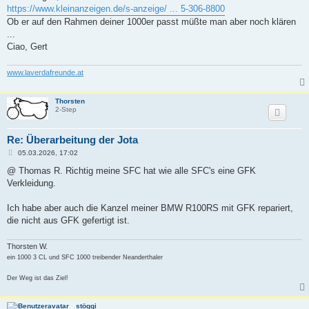
t
https://www.kleinanzeigen.de/s-anzeige/ ... 5-306-8800
r
a
Ob er auf den Rahmen deiner 1000er passt müßte man aber noch klären
g
...
Ciao, Gert
www.laverdafreunde.at
Thorsten
2-Step
Re: Überarbeitung der Jota
B
05.03.2026, 17:02
e
i
@ Thomas R. Richtig meine SFC hat wie alle SFC's eine GFK
t
Verkleidung.
r
a
g
Ich habe aber auch die Kanzel meiner BMW R100RS mit GFK repariert,
die nicht aus GFK gefertigt ist.
Thorsten W.
ein 1000 3 CL und SFC 1000 treibender Neanderthaler
Der Weg ist das Ziel!
stöggi