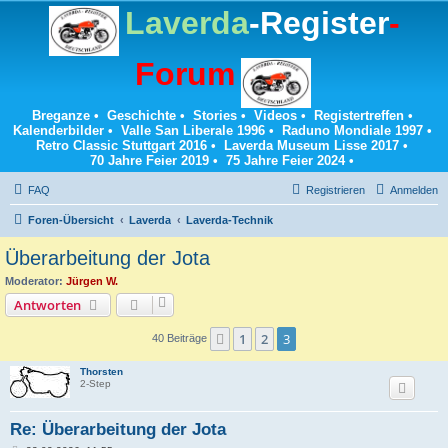
Laverda
-Register
-
Forum
Breganze
•
Geschichte
•
Stories
•
Videos
•
Registertreffen
•
Kalenderbilder
•
Valle San Liberale 1996
•
Raduno Mondiale 1997
•
Retro Classic Stuttgart 2016
•
Laverda Museum Lisse 2017
•
70 Jahre Feier 2019
•
75 Jahre Feier 2024
•
FAQ
Registrieren
Anmelden
Foren-Übersicht
Laverda
Laverda-Technik
Überarbeitung der Jota
Moderator:
Jürgen W.
Antworten
1
2
3
Vorherige
40 Beiträge
Thorsten
2-Step
Re: Überarbeitung der Jota