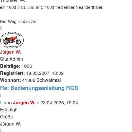
ein 1000 3 CL und SFC 1000 treibender Neanderthaler
Der Weg ist das Ziel!
Nach
oben
Jürgen W.
Site Admin
Beiträge:
1006
Registriert:
18.05.2007, 10:32
Wohnort:
41366 Schwalmtal
Re: Bedienungsanleitung RGS
Zitieren
Beitrag
von
Jürgen W.
»
23.04.2026, 19:24
Erledigt!
Grüße
Jürgen W.
Nach