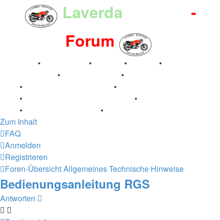
Laverda
-Register
-
Forum
Breganze
•
Geschichte
•
Stories
•
Videos
•
Registertreffen
•
Kalenderbilder
•
Valle San Liberale
1996
•
Raduno Mondiale 1997
•
Retro Classic Stuttgart
2016
•
Laverda Museum Lisse 2017
•
70 Jahre Feier
2019
•
75 Jahre Feier 2024
•
Zum Inhalt
FAQ
Anmelden
Registrieren
Foren-Übersicht
Allgemeines
Technische Hinweise
Bedienungsanleitung RGS
Antworten