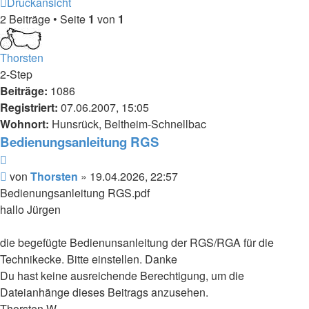
Druckansicht
2 Beiträge • Seite
1
von
1
Thorsten
2-Step
Beiträge:
1086
Registriert:
07.06.2007, 15:05
Wohnort:
Hunsrück, Beltheim-Schnellbac
Bedienungsanleitung RGS
Zitieren
Beitrag
von
Thorsten
»
19.04.2026, 22:57
Bedienungsanleitung RGS.pdf
hallo Jürgen
die begefügte Bedienunsanleitung der RGS/RGA für die
Technikecke. Bitte einstellen. Danke
Du hast keine ausreichende Berechtigung, um die
Dateianhänge dieses Beitrags anzusehen.
Thorsten W.