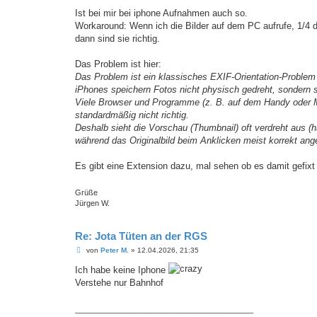
e
i
Ist bei mir bei iphone Aufnahmen auch so.
t
Workaround: Wenn ich die Bilder auf dem PC aufrufe, 1/4 dr
r
a
dann sind sie richtig.
g
Das Problem ist hier:
Das Problem ist ein klassisches EXIF-Orientation-Problem
iPhones speichern Fotos nicht physisch gedreht, sondern sch
Viele Browser und Programme (z. B. auf dem Handy oder M
standardmäßig nicht richtig.
Deshalb sieht die Vorschau (Thumbnail) oft verdreht aus 
während das Originalbild beim Anklicken meist korrekt ange
Es gibt eine Extension dazu, mal sehen ob es damit gefixt i
Grüße
Jürgen W.
Re: Jota Tüten an der RGS
B
von
Peter M.
»
12.04.2026, 21:35
e
i
Ich habe keine Iphone
t
Verstehe nur Bahnhof
r
a
g
__________________________________________