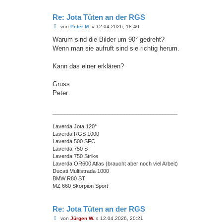
Re: Jota Tüten an der RGS
B
von
Peter M.
»
12.04.2026, 18:40
e
i
Warum sind die Bilder um 90° gedreht?
t
Wenn man sie aufruft sind sie richtig herum.
r
a
g
Kann das einer erklären?
Gruss
Peter
__________________________________________
Laverda Jota 120°
Laverda RGS 1000
Laverda 500 SFC
Laverda 750 S
Laverda 750 Strike
Laverda OR600 Atlas (braucht aber noch viel Arbeit)
Ducati Multistrada 1000
BMW R80 ST
MZ 660 Skorpion Sport
Re: Jota Tüten an der RGS
B
von
Jürgen W.
»
12.04.2026, 20:21