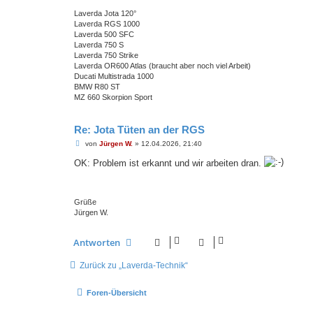
Laverda Jota 120°
Laverda RGS 1000
Laverda 500 SFC
Laverda 750 S
Laverda 750 Strike
Laverda OR600 Atlas (braucht aber noch viel Arbeit)
Ducati Multistrada 1000
BMW R80 ST
MZ 660 Skorpion Sport
Re: Jota Tüten an der RGS
B
von
Jürgen W.
»
12.04.2026, 21:40
e
i
OK: Problem ist erkannt und wir arbeiten dran.
t
r
a
g
Grüße
Jürgen W.
Antworten
Zurück zu „Laverda-Technik“
Foren-Übersicht