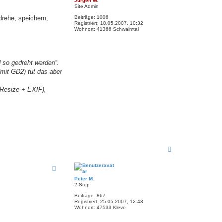
Jürgen W.
b
Site Admin
e
Beiträge:
1006
drehe, speichern,
n
Registriert:
18.05.2007, 10:32
Wohnort:
41366 Schwalmtal
d so gedreht werden“.
mit GD2) tut das aber
 Resize + EXIF),
N
a
c
h
o
Peter M.
b
2-Step
e
Beiträge:
867
n
Registriert:
25.05.2007, 12:43
Wohnort:
47533 Kleve