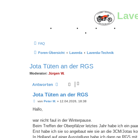
Lav
Breganze
•
Geschichte
•
Stories
•
Videos
•
Registertr
Retro Classic Stuttgart 2016
•
Laverda Museum Lisse 2
FAQ
Foren-Übersicht
Laverda
Laverda-Technik
Jota Tüten an der RGS
Moderator:
Jürgen W.
Antworten
Jota Tüten an der RGS
B
von
Peter M.
»
12.04.2026, 18:38
e
i
Hallo,
t
r
a
war nicht faul in der Winterpause.
g
Beim Treffen der Oberpfälzer letztes Jahr habe ich ein p
Erst habe ich sie so angebaut wie sie an die 3CM/Jotas ko
In Holland auf einer Ausstellung habe ich dann ne RGS mi