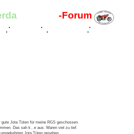
erda
-Register
-Forum
effen
•
Kalenderbilder
•
Valle San Liberale 1996
•
Raduno Mondiale 199
017
•
70 Jahre Feier 2019
•
75 Jahre Feier 2024
•
aar gute Jota Tüten für meine RGS geschossen.
mmen. Das sah k...e aus. Waren viel zu tief.
t umgekehrten Jota Tüten gesehen.