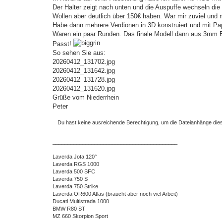
Der Halter zeigt nach unten und die Auspuffe wechseln die
Wollen aber deutlich über 150€ haben. War mir zuviel und 
Habe dann mehrere Verdionen in 3D konstruiert und mit Pap
Waren ein paar Runden. Das finale Modell dann aus 3mm Ed
Passt!
So sehen Sie aus:
20260412_131702.jpg
20260412_131642.jpg
20260412_131728.jpg
20260412_131620.jpg
Grüße vom Niederrhein
Peter
Du hast keine ausreichende Berechtigung, um die Dateianhänge die
__________________________________________
Laverda Jota 120°
Laverda RGS 1000
Laverda 500 SFC
Laverda 750 S
Laverda 750 Strike
Laverda OR600 Atlas (braucht aber noch viel Arbeit)
Ducati Multistrada 1000
BMW R80 ST
MZ 660 Skorpion Sport