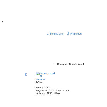
7
•
Registrieren
Anmelden
5 Beiträge • Seite
1
von
1
Peter M.
2-Step
Beiträge:
867
Registriert:
25.05.2007, 12:43
Wohnort:
47533 Kleve