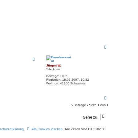
N
a
c
h
o
Jürgen W.
b
Site Admin
e
Beiträge:
1006
n
Registriert:
18.05.2007, 10:32
Wohnort:
41366 Schwalmtal
N
a
5 Beiträge • Seite
1
von
1
c
h
o
Gehe zu
b
e
n
schutzerklärung
Alle Cookies löschen
Alle Zeiten sind
UTC+02:00