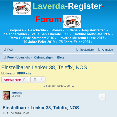
Laverda
-Register
-
Forum
Breganze
•
Geschichte
•
Stories
•
Videos
•
Registertreffen
•
Kalenderbilder
•
Valle San Liberale 1996
•
Raduno Mondiale 1997
•
Retro Classic Stuttgart 2016
•
Laverda Museum Lisse 2017
•
70 Jahre Feier 2019
•
75 Jahre Feier 2024
•
FAQ
Registrieren
Anmelden
Foren-Übersicht
Kleinanzeigen
Biete
Einstellbarer Lenker 38, Telefix, NOS
Moderator:
FRRRanky
Antworten
1 Beitrag • Seite
1
von
1
Ernesto
2-Step
Einstellbarer Lenker 38, Telefix, NOS
B
11.04.2026, 13:46
e