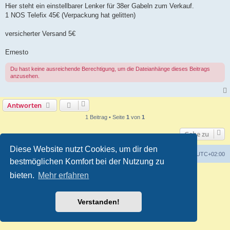
i
Hier steht ein einstellbarer Lenker für 38er Gabeln zum Verkauf.
t
1 NOS Telefix 45€ (Verpackung hat gelitten)
r
a
g
versicherter Versand 5€
Ernesto
Du hast keine ausreichende Berechtigung, um die Dateianhänge dieses Beitrags
anzusehen.
Antworten
1 Beitrag • Seite
1
von
1
Gehe zu
Diese Website nutzt Cookies, um dir den
Foren-Übersicht
Alle Zeiten sind
UTC+02:00
bestmöglichen Komfort bei der Nutzung zu
Powered by
phpBB
® Forum Software © phpBB Limited
bieten.
Mehr erfahren
Deutsche Übersetzung durch
phpBB.de
Customized by
WireSys
Datenschutz
|
Nutzungsbedingungen
Verstanden!