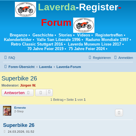
Laverda
-Register
-
Forum
Breganze
•
Geschichte
•
Stories
•
Videos
•
Registertreffen
•
Kalenderbilder
•
Valle San Liberale 1996
•
Raduno Mondiale 1997
•
Retro Classic Stuttgart 2016
•
Laverda Museum Lisse 2017
•
70 Jahre Feier 2019
•
75 Jahre Feier 2024
•
FAQ
Registrieren
Anmelden
Foren-Übersicht
Laverda
Laverda-Forum
Superbike 26
Moderator:
Jürgen W.
Antworten
1 Beitrag • Seite
1
von
1
Ernesto
2-Step
Superbike 26
B
24.03.2026, 01:52
e