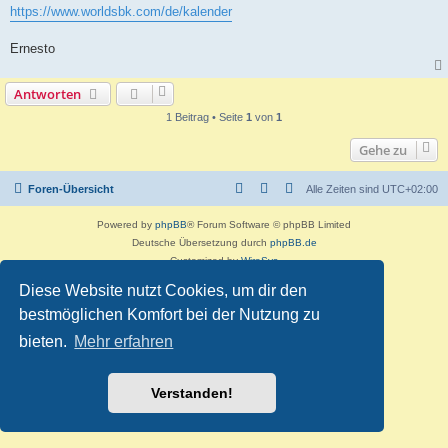
i
https://www.worldsbk.com/de/kalender
t
r
a
Ernesto
g
Antworten
1 Beitrag • Seite
1
von
1
Gehe zu
Foren-Übersicht
Alle Zeiten sind
UTC+02:00
Powered by
phpBB
® Forum Software © phpBB Limited
Deutsche Übersetzung durch
phpBB.de
Customized by
WireSys
Datenschutz
|
Nutzungsbedingungen
Diese Website nutzt Cookies, um dir den
bestmöglichen Komfort bei der Nutzung zu
bieten.
Mehr erfahren
Verstanden!