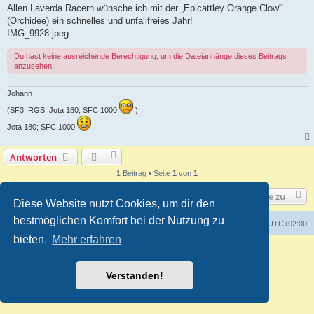
i
Allen Laverda Racern wünsche ich mit der „Epicattley Orange Clow“
t
(Orchidee) ein schnelles und unfallfreies Jahr!
r
a
IMG_9928.jpeg
g
Du hast keine ausreichende Berechtigung, um die Dateianhänge dieses Beitrags
anzusehen.
Johann
(SF3, RGS, Jota 180, SFC 1000
)
Jota 180; SFC 1000
Antworten
1 Beitrag • Seite
1
von
1
Gehe zu
Diese Website nutzt Cookies, um dir den
bestmöglichen Komfort bei der Nutzung zu
Foren-Übersicht
Alle Zeiten sind
UTC+02:00
bieten.
Mehr erfahren
Powered by
phpBB
® Forum Software © phpBB Limited
Deutsche Übersetzung durch
phpBB.de
Customized by
WireSys
Verstanden!
Datenschutz
|
Nutzungsbedingungen