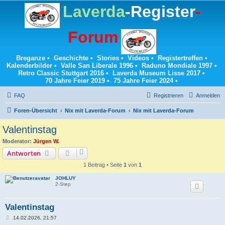
Laverda
-Register
-
Forum
Breganze
•
Geschichte
•
Stories
•
Videos
•
Registertreffen
•
Kalenderbilder
•
Valle San Liberale 1996
•
Raduno Mondiale 1997
•
Retro Classic Stuttgart 2016
•
Laverda Museum Lisse 2017
•
70 Jahre Feier 2019
•
75 Jahre Feier 2024
•
FAQ
Registrieren
Anmelden
Foren-Übersicht
Nix mit Laverda-Forum
Nix mit Laverda-Forum
Valentinstag
Moderator:
Jürgen W.
Antworten
1 Beitrag • Seite
1
von
1
JOHLUY
2-Step
Valentinstag
B
14.02.2026, 21:57
e