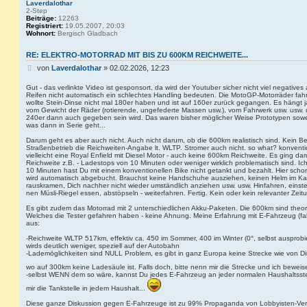
Laverdalothar
2-Step
Beiträge:
12263
Registriert:
19.05.2007, 20:03
Wohnort:
Bergisch Gladbach
RE: ELEKTRO-MOTORRAD MIT BIS ZU 600KM REICHWEITE...
B
von
Laverdalothar
»
02.02.2026, 12:23
e
i
Gut - das verlinkte Video ist gesponsort, da wird der Youtuber sicher nicht viel negativ
Reifen nicht automatisch ein schlechtes Handling bedeuten. Die MotoGP-Motorräder fah
t
wollte Stein-Dinse nicht mal 180er haben und ist auf 160er zurück gegangen. Es hängt j
r
vom Gewicht der Räder (rotierende, ungefederte Massen usw.), vom Fahrwerk usw. usw. usw
a
240er dann auch gegeben sein wird. Das waren bisher möglicher Weise Prototypen sowe
g
was dann in Serie geht...
Darum geht es aber auch nicht. Auch nicht darum, ob die 600km realistisch sind. Kein Be
Straßenbetrieb die Reichweiten-Angabe lt. WLTP. Stromer auch nicht. so what? konventio
vielleicht eine Royal Enfield mit Diesel Motor - auch keine 600km Reichweite. Es ging
Reichweite z.B. - Ladestops von 10 Minuten oder weniger wirklich problematisch sind. Ic
10 Minuten hast Du mit einem konventionellen Bike nicht getankt und bezahlt. Hier scho
wird automatisch abgebucht. Brauchst keine Handschuhe ausziehen, keinen Helm im K
rauskramen, Dich nachher nicht wieder umständlich anziehen usw. usw. Hinfahren, einste
nen Müsli-Riegel essen, abstöpseln - weiterfahren. Fertig. Kein oder kein relevanter Ze
Es gibt zudem das Motorrad mit 2 unterschiedlichen Akku-Paketen. Die 600km sind theor
Welches die Tester gefahren haben - keine Ahnung. Meine Erfahrung mit E-Fahrzeug (fahr
aus:
-Reichweite WLTP 517km, effektiv ca. 450 im Sommer, 400 im Winter (0°, selbst ausprobie
wirds deutlich weniger, speziell auf der Autobahn
-Lademöglichkeiten sind NULL Problem, es gibt in ganz Europa keine Strecke wie von D
wo auf 300km keine Ladesäule ist. Falls doch, bitte nenn mir die Strecke und ich beweis
-selbst WENN dem so wäre, kannst Du jedes E-Fahrzeug an jeder normalen Haushaltsstec
mir die Tankstelle in jedem Haushalt...
Diese ganze Diskussion gegen E-Fahrzeuge ist zu 99% Propaganda von Lobbyisten-Verei