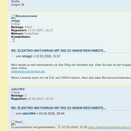
Grüße
t
Jürgen W.
r
a
g
stöggi
2-Step
Beiträge:
1920
Registriert:
12.07.2007, 16:17
Wohnort:
Fürth/Odw.
Kontaktdaten:
K
o
n
t
RE: ELEKTRO-MOTORRAD MIT BIS ZU 600KM REICHWEITE...
a
B
k
von
stöggi
»
12.02.2026, 11:57
t
e
d
i
Mich würde ja mal interessieren ob das Ding ein Getriebe hat. Oder für was ist der Kupp
a
dazu nichts.
t
t
www.sport-connection.de
e
r
n
a
Meine Laverda kann ich mit 5 ltr. auf 100Km fahren. Aber das wäre Benzinverschwendun
v
g
o
n
s
ralle1964
t
2-Step
ö
Beiträge:
2
g
Registriert:
22.02.2012, 15:15
g
i
RE: ELEKTRO-MOTORRAD MIT BIS ZU 600KM REICHWEITE...
B
von
ralle1964
»
04.04.2026, 20:44
e
i
t
Laverdalothar
hat geschrieben:
07.01.2026, 11:35
https://www.vergemotorcycles.
r