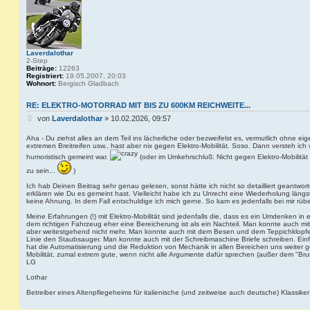
F
R
R
R
a
n
k
Laverdalothar
y
2-Step
Beiträge:
12263
Registriert:
19.05.2007, 20:03
Wohnort:
Bergisch Gladbach
RE: ELEKTRO-MOTORRAD MIT BIS ZU 600KM REICHWEITE...
B
von
Laverdalothar
»
10.02.2026, 09:57
e
i
Aha - Du ziehst alles an dem Teil ins lächerliche oder bezweifelst es, vermutlich ohne eig
extremen Breitreifen usw., hast aber nix gegen Elektro-Mobilität. Soso. Dann versteh ic
t
r
humoristisch gemeint war.
(oder im Umkehrschluß: Nicht gegen Elektro-Mobilität z
a
zu sein...
)
g
Ich hab Deinen Beitrag sehr genau gelesen, sonst hätte ich nicht so detailliert geantwort
erklären wie Du es gemeint hast. Vielleicht habe ich zu Unrecht eine Wiederholung längst 
keine Ahnung. In dem Fall entschuldige ich mich gerne. So kam es jedenfalls bei mir rübe
Meine Erfahrungen (!) mit Elektro-Mobilität sind jedenfalls die, dass es ein Umdenken in 
dem richtigen Fahrzeug eher eine Bereicherung ist als ein Nachteil. Man konnte auch 
aber weitestgehend nicht mehr. Man konnte auch mit dem Besen und dem Teppichklopfer
Linie den Staubsauger. Man konnte auch mit der Schreibmaschine Briefe schreiben. Ein
hat die Automatisierung und die Reduktion von Mechanik in allen Bereichen uns weiter g
Mobilität, zumal extrem gute, wenn nicht alle Argumente dafür sprechen (außer dem "Bru
LG
Lothar
Betreiber eines Altenpflegeheims für italienische (und zeitweise auch deutsche) Klassiker