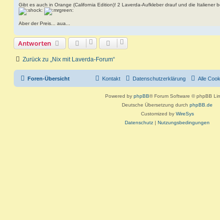
a
Gibt es auch in Orange (California Edition)! 2 Laverda-Aufkleber drauf und die Italiener
g
Aber der Preis... aua...
Antworten
Zurück zu „Nix mit Laverda-Forum“
Foren-Übersicht
Kontakt
Datenschutzerklärung
Alle Coo
Powered by
phpBB
® Forum Software © phpBB Lim
Deutsche Übersetzung durch
phpBB.de
Customized by
WireSys
Datenschutz
|
Nutzungsbedingungen