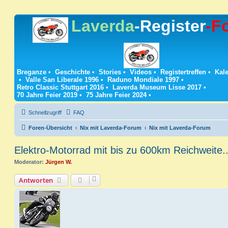
Laverda
-Register
-F
Breganze
•
Geschichte
•
Stories
•
Videos
•
Registertreffen
•
Kale
•
Valle San Liberale 1996
•
Raduno Mondiale 1997
•
Retro Classic Stuttgart 2016
•
Laverda Museum Lisse 2017
•
70 Jahre Feier 2019
•
75 Jahre Feier 2024
•
Schnellzugriff
FAQ
Foren-Übersicht
Nix mit Laverda-Forum
Nix mit Laverda-Forum
Elektro-Motorrad mit bis zu 600km Reichweite..
Moderator:
Jürgen W.
Antworten