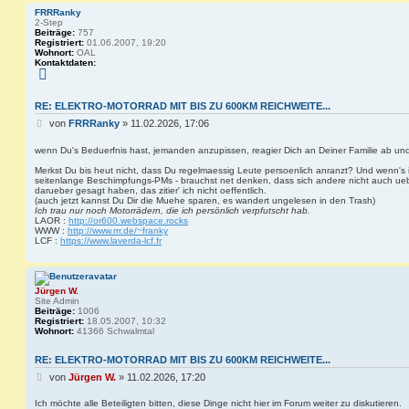
FRRRanky
2-Step
Beiträge:
757
Registriert:
01.06.2007, 19:20
Wohnort:
OAL
Kontaktdaten:
K
o
n
t
RE: ELEKTRO-MOTORRAD MIT BIS ZU 600KM REICHWEITE...
a
B
k
von
FRRRanky
»
11.02.2026, 17:06
t
e
d
i
wenn Du's Beduerfnis hast, jemanden anzupissen, reagier Dich an Deiner Familie ab und
a
t
t
Merkst Du bis heut nicht, dass Du regelmaessig Leute persoenlich anranzt? Und wenn's 
e
r
seitenlange Beschimpfungs-PMs - brauchst net denken, dass sich andere nicht auch ue
n
a
darueber gesagt haben, das zitier' ich nicht oeffentlich.
v
g
(auch jetzt kannst Du Dir die Muehe sparen, es wandert ungelesen in den Trash)
o
Ich trau nur noch Motorrädern, die ich persönlich verpfutscht hab.
n
LAOR :
http://or600.webspace.rocks
F
WWW :
http://www.rrr.de/~franky
R
LCF :
https://www.laverda-lcf.fr
R
R
a
n
k
Jürgen W.
y
Site Admin
Beiträge:
1006
Registriert:
18.05.2007, 10:32
Wohnort:
41366 Schwalmtal
RE: ELEKTRO-MOTORRAD MIT BIS ZU 600KM REICHWEITE...
B
von
Jürgen W.
»
11.02.2026, 17:20
e
i
Ich möchte alle Beteiligten bitten, diese Dinge nicht hier im Forum weiter zu diskutieren.