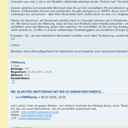
Industrie usw. usw. ), die in der Realität vollständig widerlegt wurde. Einfach mal "Vorurte
Zudem: welches konventionelle Motorrad zeigt Dir auf den einstelligen Prozent-Bereich 
Keines. E-Motorräder können das problemlos. Es gibt zig Apps (u.a. ABRP), die je nach 
Ladestops etc. berechnen - alles kein Hexenwerk mehr, selbst wenn es das u.U. eingebau
Würde mir wünschen, wir Deutschen würden mehr in Lösungen denken als in Problemen.
ich. Wir sind ja auch der Meinung, dass wir Gas aus Rußland oder Amerika bräuchten, um
schließlich auch der Meinung, jedes Jahr zwischen 70 und 80Mrd. für Öl und Gas Einkäu
Jahre jeweils ca. 10 Mrd. in unsere vollständige Unabhängigkeit von endlichen Energie-
Energien. Tja - da sind elektrische Motorräder natürlich auch alles Teufelszeug, verständl
LG
Lothar
Betreiber eines Altenpflegeheims für italienische (und zeitweise auch deutsche) Klassiker
FRRRanky
2-Step
Beiträge:
757
Registriert:
01.06.2007, 19:20
Wohnort:
OAL
Kontaktdaten:
K
o
n
t
RE: ELEKTRO-MOTORRAD MIT BIS ZU 600KM REICHWEITE...
a
B
k
von
FRRRanky
»
09.02.2026, 19:26
t
e
d
i
ach Lothar, i hab nix gegen Elektro - les' einfach nochmal den Beitrag davor, ohne "Bia
a
Ich trau nur noch Motorrädern, die ich persönlich verpfutscht hab.
t
t
LAOR :
http://or600.webspace.rocks
e
r
WWW :
http://www.rrr.de/~franky
n
a
LCF :
https://www.laverda-lcf.fr
v
g
o
n