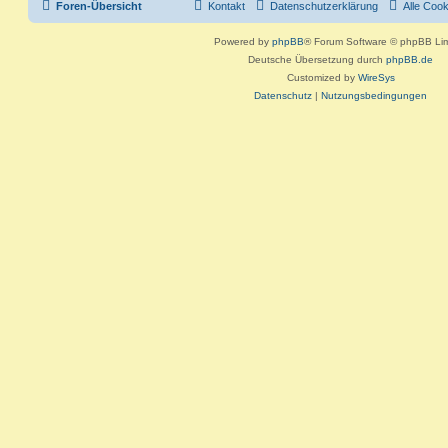
Foren-Übersicht
Kontakt
Datenschutzerklärung
Alle Coo
Powered by
phpBB
® Forum Software © phpBB Lim
Deutsche Übersetzung durch
phpBB.de
Customized by
WireSys
Datenschutz
|
Nutzungsbedingungen