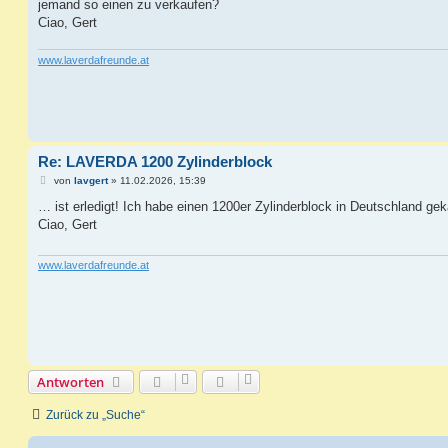
jemand so einen zu verkaufen?
r
a
Ciao, Gert
g
www.laverdafreunde.at
Re: LAVERDA 1200 Zylinderblock
B
von
lavgert
»
11.02.2026, 15:39
e
i
… ist erledigt! Ich habe einen 1200er Zylinderblock in Deutschland gek
t
Ciao, Gert
r
a
g
www.laverdafreunde.at
Antworten
Zurück zu „Suche“