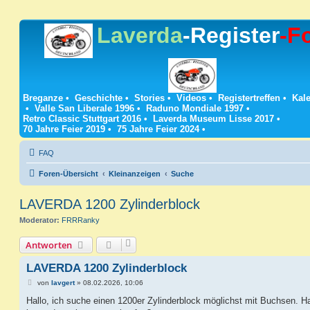
Laverda
-Register
-F
Breganze
•
Geschichte
•
Stories
•
Videos
•
Registertreffen
•
Kale
•
Valle San Liberale 1996
•
Raduno Mondiale 1997
•
Retro Classic Stuttgart 2016
•
Laverda Museum Lisse 2017
•
70 Jahre Feier 2019
•
75 Jahre Feier 2024
•
FAQ
Foren-Übersicht
Kleinanzeigen
Suche
LAVERDA 1200 Zylinderblock
Moderator:
FRRRanky
Antworten
LAVERDA 1200 Zylinderblock
B
von
lavgert
»
08.02.2026, 10:06
e
i
Hallo, ich suche einen 1200er Zylinderblock möglichst mit Buchsen. H
t