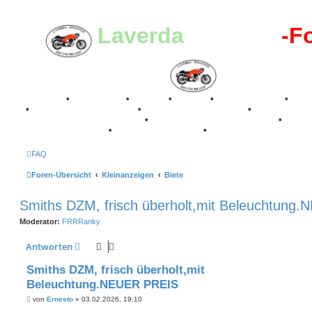
Laverda
-Register
-F
Breganze
•
Geschichte
•
Stories
•
Videos
•
Registertreffen
•
Kale
•
Valle San Liberale 1996
•
Raduno Mondiale 1997
•
Retro Classic Stuttgart 2016
•
Laverda Museum Lisse 2017
•
70 Jahre Feier 2019
•
75 Jahre Feier 2024
•
FAQ
Foren-Übersicht
Kleinanzeigen
Biete
Smiths DZM, frisch überholt,mit Beleuchtung
Moderator:
FRRRanky
Antworten
Smiths DZM, frisch überholt,mit
Beleuchtung.NEUER PREIS
B
von
Ernesto
»
03.02.2026, 19:10
e