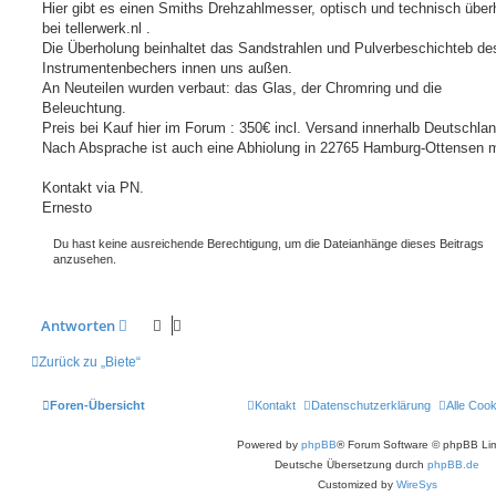
i
Hier gibt es einen Smiths Drehzahlmesser, optisch und technisch über
t
bei tellerwerk.nl .
r
a
Die Überholung beinhaltet das Sandstrahlen und Pulverbeschichteb de
g
Instrumentenbechers innen uns außen.
An Neuteilen wurden verbaut: das Glas, der Chromring und die
Beleuchtung.
Preis bei Kauf hier im Forum : 350€ incl. Versand innerhalb Deutschla
Nach Absprache ist auch eine Abhiolung in 22765 Hamburg-Ottensen m
Kontakt via PN.
Ernesto
Du hast keine ausreichende Berechtigung, um die Dateianhänge dieses Beitrags
anzusehen.
Antworten
Zurück zu „Biete“
Foren-Übersicht
Kontakt
Datenschutzerklärung
Alle Coo
Powered by
phpBB
® Forum Software © phpBB Lim
Deutsche Übersetzung durch
phpBB.de
Customized by
WireSys