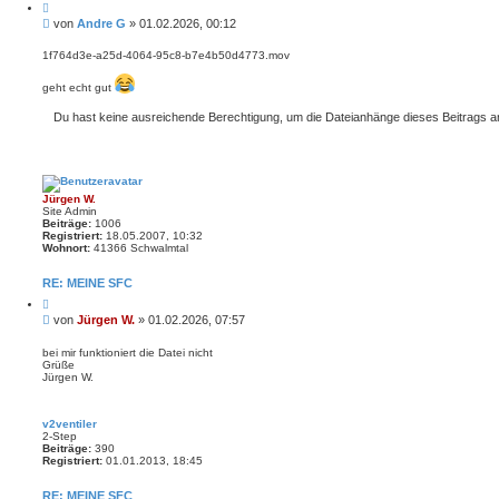
Z
i
B
von
Andre G
»
01.02.2026, 00:12
t
e
i
i
e
1f764d3e-a25d-4064-95c8-b7e4b50d4773.mov
r
t
e
r
geht echt gut
n
a
g
Du hast keine ausreichende Berechtigung, um die Dateianhänge dieses Beitrags 
Jürgen W.
Site Admin
Beiträge:
1006
Registriert:
18.05.2007, 10:32
Wohnort:
41366 Schwalmtal
RE: MEINE SFC
Z
i
B
von
Jürgen W.
»
01.02.2026, 07:57
t
e
i
i
e
bei mir funktioniert die Datei nicht
r
Grüße
t
e
Jürgen W.
r
n
a
g
v2ventiler
2-Step
Beiträge:
390
Registriert:
01.01.2013, 18:45
RE: MEINE SFC