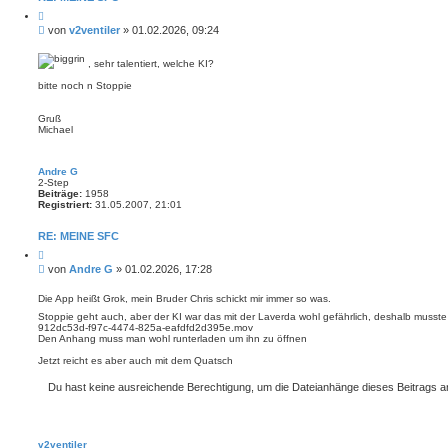
Z
i
B
von
v2ventiler
»
01.02.2026, 09:24
t
e
i
i
e
, sehr talentiert, welche KI?
r
t
e
r
bitte noch n Stoppie
n
a
g
Gruß
Michael
Andre G
2-Step
Beiträge:
1958
Registriert:
31.05.2007, 21:01
RE: MEINE SFC
Z
i
B
von
Andre G
»
01.02.2026, 17:28
t
e
i
i
e
Die App heißt Grok, mein Bruder Chris schickt mir immer so was.
r
t
Stoppie geht auch, aber der KI war das mit der Laverda wohl gefährlich, deshalb musst
e
r
912dc53d-f97c-4474-825a-eafdfd2d395e.mov
n
a
Den Anhang muss man wohl runterladen um ihn zu öffnen
g
Jetzt reicht es aber auch mit dem Quatsch
Du hast keine ausreichende Berechtigung, um die Dateianhänge dieses Beitrags 
v2ventiler