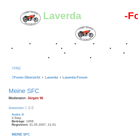
Laverda
-Register
-F
Breganze
•
Geschichte
•
Stories
•
Videos
•
Registertreffen
•
Kale
•
Valle San Liberale 1996
•
Raduno Mondiale 1997
•
Retro Classic Stuttgart 2016
•
Laverda Museum Lisse 2017
•
70 Jahre Feier 2019
•
75 Jahre Feier 2024
•
FAQ
Foren-Übersicht
Laverda
Laverda-Forum
Meine SFC
Moderator:
Jürgen W.
Antworten
Andre G
2-Step
Beiträge:
1958
Registriert:
31.05.2007, 21:01
MEINE SFC