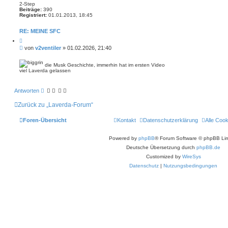
2-Step
Beiträge:
390
Registriert:
01.01.2013, 18:45
RE: MEINE SFC
Z
i
B
von
v2ventiler
»
01.02.2026, 21:40
t
e
i
i
e
die Musk Geschichte, immerhin hat im ersten Video
r
t
viel Laverda gelassen
e
r
n
a
g
Antworten
Zurück zu „Laverda-Forum“
Foren-Übersicht
Kontakt
Datenschutzerklärung
Alle Coo
Powered by
phpBB
® Forum Software © phpBB Lim
Deutsche Übersetzung durch
phpBB.de
Customized by
WireSys
Datenschutz
|
Nutzungsbedingungen