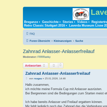
Lav
Breganze
•
Geschichte
•
Stories
•
Videos
•
Registertr
Retro Classic Stuttgart 2016
•
Laverda Museum Lisse 2
FAQ
Foren-Übersicht
Kleinanzeigen
Suche
Zahnrad Anlasser-Anlasserfreilauf
Moderator:
FRRRanky
Antworten
Zahnrad Anlasser-Anlasserfreilauf
B
von
rsagau
»
25.01.2026, 14:46
e
i
Hallo zusammen,
t
ich möchte meine Formula Cup mit Anlasser ausrüsten.
r
a
Bei Bergrennen sind die Bedingungen zum Starten meist e
g
Ich habe bereits Anlasser und Freilauf ergattern können.
Mir fehlt lediglich noch das Zahnrad das die Verbindung von