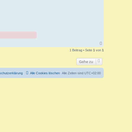
N
a
1 Beitrag • Seite
1
von
1
c
h
o
Gehe zu
b
e
n
schutzerklärung
Alle Cookies löschen
Alle Zeiten sind
UTC+02:00