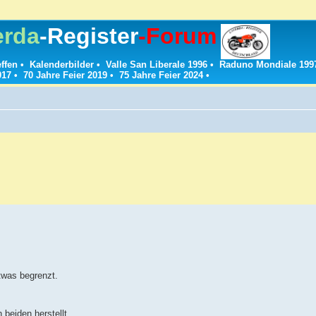
erda
-Register
-Forum
effen
•
Kalenderbilder
•
Valle San Liberale 1996
•
Raduno Mondiale 199
017
•
70 Jahre Feier 2019
•
75 Jahre Feier 2024
•
twas begrenzt.
 beiden herstellt.