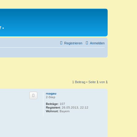
7
•
Registrieren
Anmelden
1 Beitrag • Seite
1
von
1
rsagau
2-Step
Beiträge:
107
Registriert:
26.05.2013, 22:12
Wohnort:
Bayern