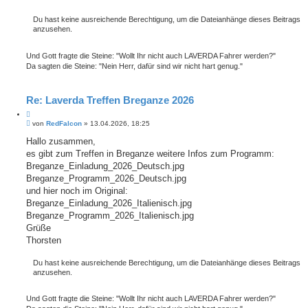
r
a
e
g
Du hast keine ausreichende Berechtigung, um die Dateianhänge dieses Beitrags
n
anzusehen.
Und Gott fragte die Steine: "Wollt Ihr nicht auch LAVERDA Fahrer werden?"
Da sagten die Steine: "Nein Herr, dafür sind wir nicht hart genug."
Re: Laverda Treffen Breganze 2026
Z
B
i
von
RedFalcon
»
13.04.2026, 18:25
e
t
i
Hallo zusammen,
i
t
es gibt zum Treffen in Breganze weitere Infos zum Programm:
e
r
r
a
Breganze_Einladung_2026_Deutsch.jpg
e
g
Breganze_Programm_2026_Deutsch.jpg
n
und hier noch im Original:
Breganze_Einladung_2026_Italienisch.jpg
Breganze_Programm_2026_Italienisch.jpg
Grüße
Thorsten
Du hast keine ausreichende Berechtigung, um die Dateianhänge dieses Beitrags
anzusehen.
Und Gott fragte die Steine: "Wollt Ihr nicht auch LAVERDA Fahrer werden?"