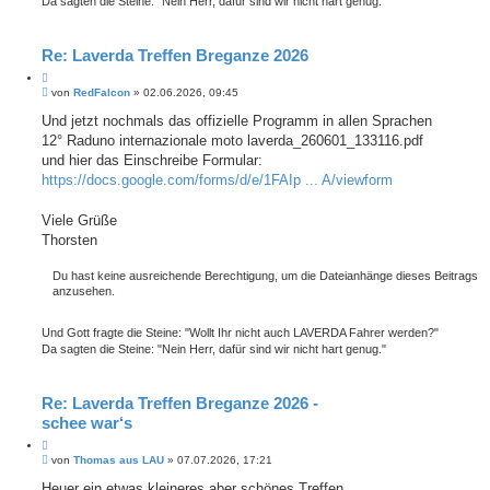
Da sagten die Steine: "Nein Herr, dafür sind wir nicht hart genug."
Re: Laverda Treffen Breganze 2026
Z
B
i
von
RedFalcon
»
02.06.2026, 09:45
e
t
i
Und jetzt nochmals das offizielle Programm in allen Sprachen
i
t
12° Raduno internazionale moto laverda_260601_133116.pdf
e
r
r
a
und hier das Einschreibe Formular:
e
g
https://docs.google.com/forms/d/e/1FAIp ... A/viewform
n
Viele Grüße
Thorsten
Du hast keine ausreichende Berechtigung, um die Dateianhänge dieses Beitrags
anzusehen.
Und Gott fragte die Steine: "Wollt Ihr nicht auch LAVERDA Fahrer werden?"
Da sagten die Steine: "Nein Herr, dafür sind wir nicht hart genug."
Re: Laverda Treffen Breganze 2026 -
schee war‘s
Z
B
i
von
Thomas aus LAU
»
07.07.2026, 17:21
e
t
i
Heuer ein etwas kleineres aber schönes Treffen.