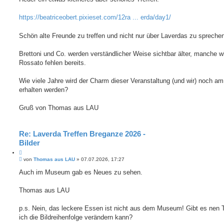
i
t
e
r
r
a
https://beatriceobert.pixieset.com/12ra ... erda/day1/
e
g
n
Schön alte Freunde zu treffen und nicht nur über Laverdas zu spreche
Brettoni und Co. werden verständlicher Weise sichtbar älter, manche w
Rossato fehlen bereits.
Wie viele Jahre wird der Charm dieser Veranstaltung (und wir) noch a
erhalten werden?
Gruß von Thomas aus LAU
Re: Laverda Treffen Breganze 2026 -
Bilder
Z
B
i
von
Thomas aus LAU
»
07.07.2026, 17:27
e
t
i
Auch im Museum gab es Neues zu sehen.
i
t
e
r
r
a
Thomas aus LAU
e
g
n
p.s. Nein, das leckere Essen ist nicht aus dem Museum! Gibt es nen 
ich die Bildreihenfolge verändern kann?