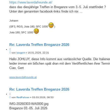
t
https://www.laverdafreunde.at/
e
r
r
a
dass das diesjährige Treffen in Breganze vom 3.-5. Juli stattfindet ?
e
g
Unter den genannten facebook-links finde ich nix ...
n
Johann
(SF3, RGS, Jota 180, SFC 1000
)
Jota 180; SFC 1000
Re: Laverda Treffen Breganze 2026
Z
B
i
von
lavgert
»
16.01.2026, 22:31
e
t
i
Hallo JOHLUY, diese Info kommt aus verlässlicher Quelle. Die Italiener
i
t
leider immer ein bißchen spät dran mit dem Veröffentlichen ihrer Termi
e
r
r
a
Ciao, Gert
e
g
n
www.laverdafreunde.at
Re: Laverda Treffen Breganze 2026
Z
B
i
von
RedFalcon
»
03.03.2026, 08:53
e
t
i
IMG-20260303-WA0000.jpg
i
t
Breganze 03.-05. Juli 2026
e
r