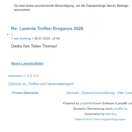
Du hast keine ausreichende Berechtigung, um die Dateianhänge dieses Beitrags
anzusehen.
Re: Laverda Treffen Breganze 2026
Z
B
i
von
Scheng
»
08.07.2026, 10:06
e
t
i
Danke fürs Teilen Thomas!
i
t
e
r
r
a
e
g
Meine Laverda Bilder
n
Antworten
Zurück zu „Treffen und Veranstaltungen“
Foren-Übersicht
Kontakt
Datenschutzerklärung
Alle Coo
Powered by
phpBB
® Forum Software © phpBB Lim
Deutsche Übersetzung durch
phpBB.de
Customized by
WireSys
Datenschutz
|
Nutzungsbedingungen