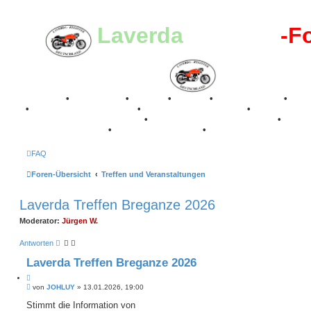
Laverda
-Register
-F
Breganze
•
Geschichte
•
Stories
•
Videos
•
Registertreffen
•
Kale
•
Valle San Liberale 1996
•
Raduno Mondiale 1997
•
Retro Classic Stuttgart 2016
•
Laverda Museum Lisse 2017
•
70 Jahre Feier 2019
•
75 Jahre Feier 2024
•
FAQ
Foren-Übersicht
Treffen und Veranstaltungen
Laverda Treffen Breganze 2026
Moderator:
Jürgen W.
Antworten
Laverda Treffen Breganze 2026
Z
B
i
von
JOHLUY
»
13.01.2026, 19:00
e
t
i
Stimmt die Information von
i