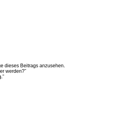
e dieses Beitrags anzusehen.
rer werden?"
g."