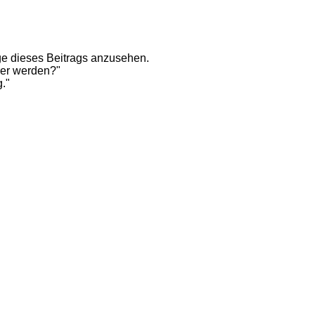
e dieses Beitrags anzusehen.
rer werden?"
g."