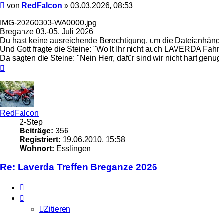
Beitrag
von
RedFalcon
»
03.03.2026, 08:53
IMG-20260303-WA0000.jpg
Breganze 03.-05. Juli 2026
Du hast keine ausreichende Berechtigung, um die Dateianhäng
Und Gott fragte die Steine: "Wollt Ihr nicht auch LAVERDA Fah
Da sagten die Steine: "Nein Herr, dafür sind wir nicht hart genu
Nach
oben
RedFalcon
2-Step
Beiträge:
356
Registriert:
19.06.2010, 15:58
Wohnort:
Esslingen
Re: Laverda Treffen Breganze 2026
Zitieren
Zitieren