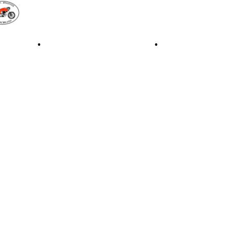
iale 1997
•
Retro Classic Stuttgart 2016
•
Laverda