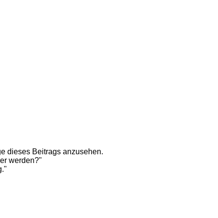
e dieses Beitrags anzusehen.
rer werden?"
g."