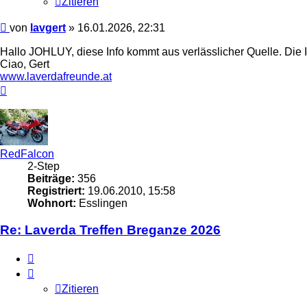
Zitieren
Beitrag
von
lavgert
»
16.01.2026, 22:31
Hallo JOHLUY, diese Info kommt aus verlässlicher Quelle. Die It
Ciao, Gert
www.laverdafreunde.at
Nach
oben
RedFalcon
2-Step
Beiträge:
356
Registriert:
19.06.2010, 15:58
Wohnort:
Esslingen
Re: Laverda Treffen Breganze 2026
Zitieren
Zitieren