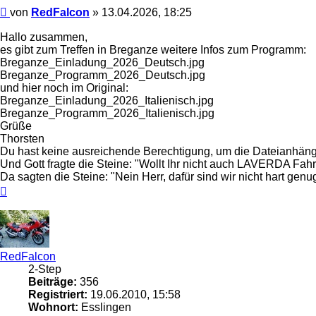
Beitrag
von
RedFalcon
»
13.04.2026, 18:25
Hallo zusammen,
es gibt zum Treffen in Breganze weitere Infos zum Programm:
Breganze_Einladung_2026_Deutsch.jpg
Breganze_Programm_2026_Deutsch.jpg
und hier noch im Original:
Breganze_Einladung_2026_Italienisch.jpg
Breganze_Programm_2026_Italienisch.jpg
Grüße
Thorsten
Du hast keine ausreichende Berechtigung, um die Dateianhäng
Und Gott fragte die Steine: "Wollt Ihr nicht auch LAVERDA Fah
Da sagten die Steine: "Nein Herr, dafür sind wir nicht hart genu
Nach
oben
RedFalcon
2-Step
Beiträge:
356
Registriert:
19.06.2010, 15:58
Wohnort:
Esslingen