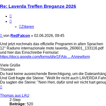
Re: Laverda Treffen Breganze 2026
Zitieren
Zitieren
Beitrag
von
RedFalcon
»
02.06.2026, 09:45
Und jetzt nochmals das offizielle Programm in allen Sprachen
12° Raduno internazionale moto laverda_260601_133116.pdf
und hier das Einschreibe Formular:
https://docs.google.com/forms/d/e/1FAIp ... A/viewform
Viele Grüße
Thorsten
Du hast keine ausreichende Berechtigung, um die Dateianhäng
Und Gott fragte die Steine: "Wollt Ihr nicht auch LAVERDA Fah
Da sagten die Steine: "Nein Herr, dafür sind wir nicht hart genu
Nach
oben
Thomas aus LAU
2-Step
Beiträge:
520