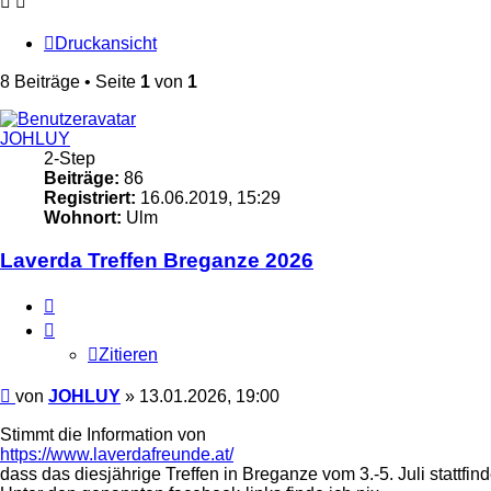
Druckansicht
8 Beiträge • Seite
1
von
1
JOHLUY
2-Step
Beiträge:
86
Registriert:
16.06.2019, 15:29
Wohnort:
Ulm
Laverda Treffen Breganze 2026
Zitieren
Zitieren
Beitrag
von
JOHLUY
»
13.01.2026, 19:00
Stimmt die Information von
https://www.laverdafreunde.at/
dass das diesjährige Treffen in Breganze vom 3.-5. Juli stattfind