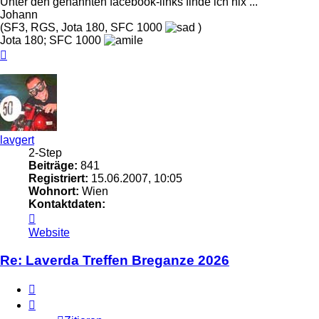
Unter den genannten facebook-links finde ich nix ...
Johann
(SF3, RGS, Jota 180, SFC 1000
)
Jota 180; SFC 1000
Nach
oben
lavgert
2-Step
Beiträge:
841
Registriert:
15.06.2007, 10:05
Wohnort:
Wien
Kontaktdaten:
Kontaktdaten
von
Website
lavgert
Re: Laverda Treffen Breganze 2026
Zitieren