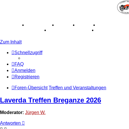
Breganze
•
Geschichte
•
Stories
•
Videos
•
Registertreffe
Museum Lisse 2017
•
70 Jahre Feier 2019
•
75 Jahre Feier
Zum Inhalt
Schnellzugriff
FAQ
Anmelden
Registrieren
Foren-Übersicht
Treffen und Veranstaltungen
Laverda Treffen Breganze 2026
Moderator:
Jürgen W.
Antworten