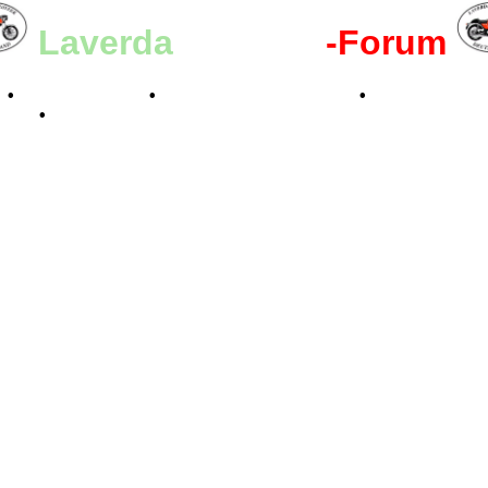
Laverda
-Register
-Forum
n
•
Kalenderbilder
•
Valle San Liberale 1996
•
Raduno Mond
 2024
•