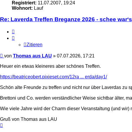
Registriert:
11.07.2007, 19:24
Wohnort:
Lauf
Re: Laverda Treffen Breganze 2026 - schee war‘s
Zitieren
Zitieren
Beitrag
von
Thomas aus LAU
»
07.07.2026, 17:21
Heuer ein etwas kleineres aber schönes Treffen.
https://beatriceobert.pixieset.com/12ra ... erda/day1/
Schön alte Freunde zu treffen und nicht nur über Laverdas zu 
Brettoni und Co. werden verständlicher Weise sichtbar älter, m
Wie viele Jahre wird der Charm dieser Veranstaltung (und wir
Gruß von Thomas aus LAU
Nach
oben