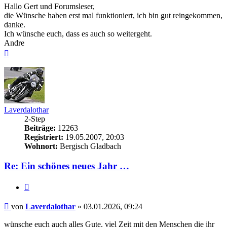
Hallo Gert und Forumsleser,
die Wünsche haben erst mal funktioniert, ich bin gut reingekommen,
danke.
Ich wünsche euch, dass es auch so weitergeht.
Andre
Nach
oben
Laverdalothar
2-Step
Beiträge:
12263
Registriert:
19.05.2007, 20:03
Wohnort:
Bergisch Gladbach
Re: Ein schönes neues Jahr …
Zitieren
Beitrag
von
Laverdalothar
»
03.01.2026, 09:24
wünsche euch auch alles Gute, viel Zeit mit den Menschen die ihr