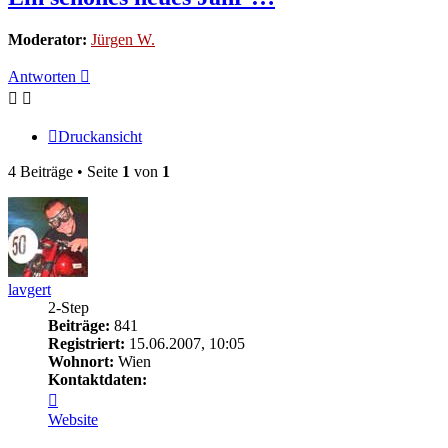
Moderator:
Jürgen W.
Antworten
Druckansicht
4 Beiträge • Seite
1
von
1
lavgert
2-Step
Beiträge:
841
Registriert:
15.06.2007, 10:05
Wohnort:
Wien
Kontaktdaten:
Kontaktdaten
von
Website
lavgert