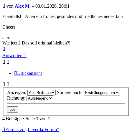
Beitrag
von
Alex M.
»
03.01.2026, 20:01
Ebenfalls! - Allen ein frohes, gesundes und friedliches neues Jahr!
Cheers,
alex
Wie jetzt? Das soll original bleiben?!
Nach
oben
Antworten
Druckansicht
Anzeigen:
Sortiere nach:
Richtung:
4 Beiträge • Seite
1
von
1
Zurück zu „Laverda-Forum“