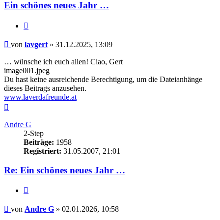
Ein schönes neues Jahr …
Zitieren
Beitrag
von
lavgert
»
31.12.2025, 13:09
… wünsche ich euch allen! Ciao, Gert
image001.jpeg
Du hast keine ausreichende Berechtigung, um die Dateianhänge
dieses Beitrags anzusehen.
www.laverdafreunde.at
Nach
oben
Andre G
2-Step
Beiträge:
1958
Registriert:
31.05.2007, 21:01
Re: Ein schönes neues Jahr …
Zitieren
Beitrag
von
Andre G
»
02.01.2026, 10:58