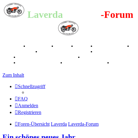
Laverda
-Register
-Forum
Breganze
•
Geschichte
•
Stories
•
Videos
•
Registertreffen
•
Kalenderbilder
•
Valle San Liberale 1996
•
Raduno Mondiale
1997
•
Retro Classic Stuttgart 2016
•
Laverda Museum Lisse
2017
•
70 Jahre Feier 2019
•
75 Jahre Feier 2024
•
Zum Inhalt
Schnellzugriff
FAQ
Anmelden
Registrieren
Foren-Übersicht
Laverda
Laverda-Forum
Ein schönes neues Jahr …