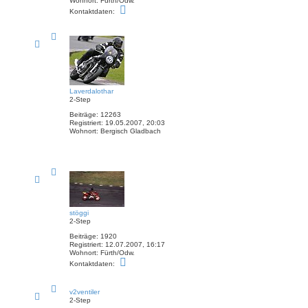
Wohnort:
Fürth/Odw.
K
Kontaktdaten:
o
n
t
N
a
a
k
c
t
h
o
d
b
a
e
t
n
e
Laverdalothar
n
2-Step
v
Beiträge:
12263
o
Registriert:
19.05.2007, 20:03
n
Wohnort:
Bergisch Gladbach
s
t
ö
g
g
N
i
a
c
h
o
b
stöggi
e
2-Step
n
Beiträge:
1920
Registriert:
12.07.2007, 16:17
Wohnort:
Fürth/Odw.
K
Kontaktdaten:
o
n
t
N
v2ventiler
a
a
2-Step
k
c