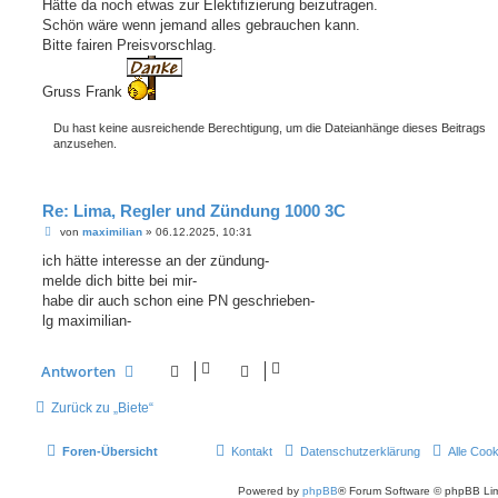
Hätte da noch etwas zur Elektifizierung beizutragen.
r
a
Schön wäre wenn jemand alles gebrauchen kann.
g
Bitte fairen Preisvorschlag.
Gruss Frank
Du hast keine ausreichende Berechtigung, um die Dateianhänge dieses Beitrags
anzusehen.
Re: Lima, Regler und Zündung 1000 3C
B
von
maximilian
»
06.12.2025, 10:31
e
i
ich hätte interesse an der zündung-
t
melde dich bitte bei mir-
r
a
habe dir auch schon eine PN geschrieben-
g
lg maximilian-
Antworten
Zurück zu „Biete“
Foren-Übersicht
Kontakt
Datenschutzerklärung
Alle Coo
Powered by
phpBB
® Forum Software © phpBB Lim