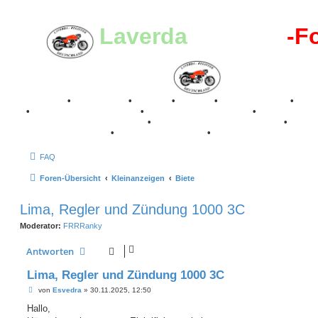
Laverda
-Register
-F
Breganze
•
Geschichte
•
Stories
•
Videos
•
Registertreffen
•
Kale
•
Valle San Liberale 1996
•
Raduno Mondiale 1997
•
Retro Classic Stuttgart 2016
•
Laverda Museum Lisse 2017
•
70 Jahre Feier 2019
•
75 Jahre Feier 2024
•
FAQ
Foren-Übersicht
Kleinanzeigen
Biete
Lima, Regler und Zündung 1000 3C
Moderator:
FRRRanky
Antworten
Lima, Regler und Zündung 1000 3C
B
von
Esvedra
»
30.11.2025, 12:50
e
i
Hallo,
t