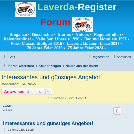
Laverda
-Register
-
Forum
Breganze
•
Geschichte
•
Stories
•
Videos
•
Registertreffen
•
Kalenderbilder
•
Valle San Liberale 1996
•
Raduno Mondiale 1997
•
Retro Classic Stuttgart 2016
•
Laverda Museum Lisse 2017
•
70 Jahre Feier 2019
•
75 Jahre Feier 2024
•
FAQ
Registrieren
Anmelden
Foren-Übersicht
Kleinanzeigen
Neues aus der Bucht
Interessantes und günstiges Angebot!
Moderator:
FRRRanky
Antworten
10 Beiträge • Seite
1
von
1
cw505
2-Step
Interessantes und günstiges Angebot!
B
02.04.2025, 12:26
e