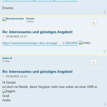
Ernesto
Gerald
2-Step
Re: Interessantes und günstiges Angebot!
B
05.08.2025, 07:27
e
i
https://www.kleinanzeigen.de/s-anzeige/ ... 5-306-8842
t
r
a
g
Andre G
2-Step
Re: Interessantes und günstiges Angebot!
B
05.08.2025, 11:11
e
i
Hi Gerald,
t
ist doch ne Rarität, diese Vergaser sieht man selten an einer 1000 er
r
a
g
Gruß
Andre