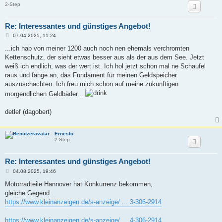
2-Step
Re: Interessantes und günstiges Angebot!
B
07.04.2025, 11:24
e
i
...ich hab von meiner 1200 auch noch nen ehemals verchromten
t
Kettenschutz, der sieht etwas besser aus als der aus dem See. Jetzt
r
a
weiß ich endlich, was der wert ist. Ich hol jetzt schon mal ne Schaufel
g
raus und fange an, das Fundament für meinen Geldspeicher
auszuschachten. Ich freu mich schon auf meine zukünftigen
morgendlichen Geldbäder...
detlef (dagobert)
Ernesto
2-Step
Re: Interessantes und günstiges Angebot!
B
04.08.2025, 19:46
e
i
Motorradteile Hannover hat Konkurrenz bekommen,
t
gleiche Gegend...
r
a
https://www.kleinanzeigen.de/s-anzeige/ ... 3-306-2914
g
https://www.kleinanzeigen.de/s-anzeige/ ... 4-306-2914