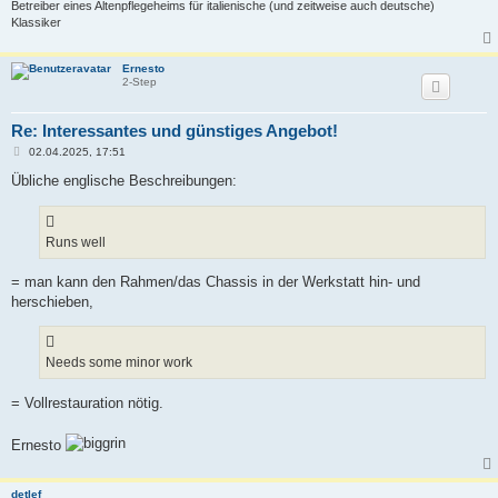
Betreiber eines Altenpflegeheims für italienische (und zeitweise auch deutsche)
Klassiker
Ernesto
2-Step
Re: Interessantes und günstiges Angebot!
B
02.04.2025, 17:51
e
i
Übliche englische Beschreibungen:
t
r
a
g
Runs well
= man kann den Rahmen/das Chassis in der Werkstatt hin- und
herschieben,
Needs some minor work
= Vollrestauration nötig.
Ernesto
detlef