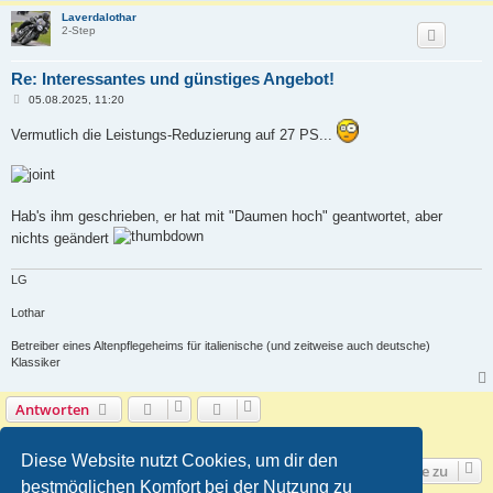
Laverdalothar
2-Step
Re: Interessantes und günstiges Angebot!
B
05.08.2025, 11:20
e
i
Vermutlich die Leistungs-Reduzierung auf 27 PS...
t
r
a
g
Hab's ihm geschrieben, er hat mit "Daumen hoch" geantwortet, aber
nichts geändert
LG
Lothar
Betreiber eines Altenpflegeheims für italienische (und zeitweise auch deutsche)
Klassiker
Antworten
10 Beiträge • Seite
1
von
1
Diese Website nutzt Cookies, um dir den
Gehe zu
bestmöglichen Komfort bei der Nutzung zu