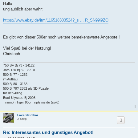
i
Hallo
t
unglaublich aber wahr:
r
a
g
https://www.ebay.de/itm/116518303524?_s ... R_SN99i9ZQ
Es gibt von dieser 500er noch weitere bemekenswerte Angebote!!
Viel Spaß bei der Nutzung!
Christoph
750 SF Bj 73 - 14122
Jota 120 Bj 82 - 8210
500 Bj 77 - 1252
im Aufbau:
500 Bj 80 - 3168
500 Bj 79? 2582 als 3D Puzzle
für den Alltag
Buell Ulysses Bj 2008
Triumph Tiger 955i Triple inside (sold)
Laverdalothar
2-Step
Re: Interessantes und günstiges Angebot!