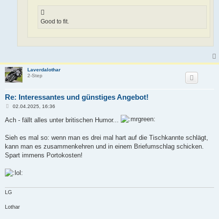
Good to fit.
Laverdalothar
2-Step
Re: Interessantes und günstiges Angebot!
B
02.04.2025, 16:36
e
i
Ach - fällt alles unter britischen Humor...
t
r
a
Sieh es mal so: wenn man es drei mal hart auf die Tischkannte schlägt,
g
kann man es zusammenkehren und in einem Briefumschlag schicken.
Spart immens Portokosten!
LG
Lothar