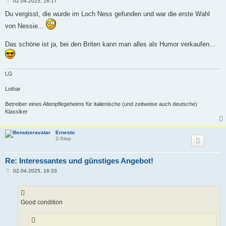
B
02.04.2025, 16:17
e
i
Du vergisst, die wurde im Loch Ness gefunden und war die erste Wahl
t
r
von Nessie...
a
g
Das schöne ist ja, bei den Briten kann man alles als Humor verkaufen...
LG
Lothar
Betreiber eines Altenpflegeheims für italienische (und zeitweise auch deutsche)
Klassiker
Ernesto
2-Step
Re: Interessantes und günstiges Angebot!
B
02.04.2025, 16:33
e
i
t
r
a
Good condition
g