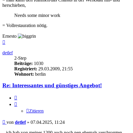
herschieben,
Needs some minor work
= Vollrestauration nötig.
Ernesto
Nach
oben
detlef
2-Step
Beiträge:
1030
Registriert:
29.03.2009, 21:55
Wohnort:
berlin
Re: Interessantes und günstiges Angebot!
Zitieren
Zitieren
Beitrag
von
detlef
»
07.04.2025, 11:24
...ich hab von meiner 1200 auch noch nen ehemals verchromten