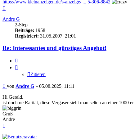
https://www.kleinanzeigen.de/s-anzeige/ ... 5-306-8842
Nach
oben
Andre G
2-Step
Beiträge:
1958
Registriert:
31.05.2007, 21:01
Re: Interessantes und günstiges Angebot!
Zitieren
Zitieren
Beitrag
von
Andre G
»
05.08.2025, 11:11
Hi Gerald,
ist doch ne Rarität, diese Vergaser sieht man selten an einer 1000 er
Gruß
Andre
Nach
oben