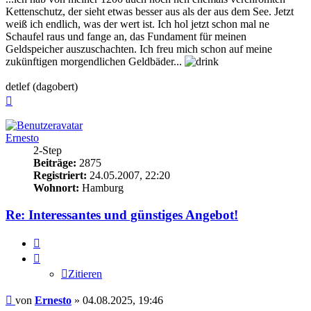
Kettenschutz, der sieht etwas besser aus als der aus dem See. Jetzt
weiß ich endlich, was der wert ist. Ich hol jetzt schon mal ne
Schaufel raus und fange an, das Fundament für meinen
Geldspeicher auszuschachten. Ich freu mich schon auf meine
zukünftigen morgendlichen Geldbäder...
detlef (dagobert)
Nach
oben
Ernesto
2-Step
Beiträge:
2875
Registriert:
24.05.2007, 22:20
Wohnort:
Hamburg
Re: Interessantes und günstiges Angebot!
Zitieren
Zitieren
Beitrag
von
Ernesto
»
04.08.2025, 19:46