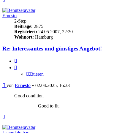
oben
Ernesto
2-Step
Beiträge:
2875
Registriert:
24.05.2007, 22:20
Wohnort:
Hamburg
Re: Interessantes und günstiges Angebot!
Zitieren
Zitieren
Beitrag
von
Ernesto
»
02.04.2025, 16:33
Good condition
Good to fit.
Nach
oben
Laverdalothar