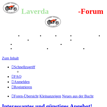
Laverda
-Register
-Forum
Breganze
•
Geschichte
•
Stories
•
Videos
•
Registertreffen
•
Kalenderbilder
•
Valle San Liberale 1996
•
Raduno Mondiale
1997
•
Retro Classic Stuttgart 2016
•
Laverda Museum Lisse
2017
•
70 Jahre Feier 2019
•
75 Jahre Feier 2024
•
Zum Inhalt
Schnellzugriff
FAQ
Anmelden
Registrieren
Foren-Übersicht
Kleinanzeigen
Neues aus der Bucht
Interessantes und günstiges Angebot!