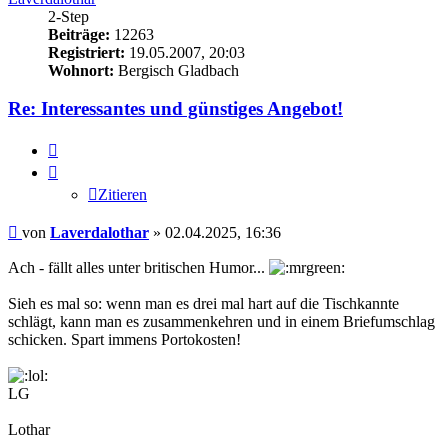
2-Step
Beiträge:
12263
Registriert:
19.05.2007, 20:03
Wohnort:
Bergisch Gladbach
Re: Interessantes und günstiges Angebot!
Zitieren
Zitieren
Beitrag
von
Laverdalothar
»
02.04.2025, 16:36
Ach - fällt alles unter britischen Humor...
Sieh es mal so: wenn man es drei mal hart auf die Tischkannte
schlägt, kann man es zusammenkehren und in einem Briefumschlag
schicken. Spart immens Portokosten!
LG
Lothar