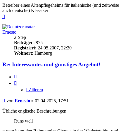
Betreiber eines Altenpflegeheims für italienische (und zeitweise
auch deutsche) Klassiker
Nach
oben
Ernesto
2-Step
Beiträge:
2875
Registriert:
24.05.2007, 22:20
Wohnort:
Hamburg
Re: Interessantes und günstiges Angebot!
Zitieren
Zitieren
Beitrag
von
Ernesto
»
02.04.2025, 17:51
Übliche englische Beschreibungen:
Runs well
= man kann den Rahmen/das Chassis in der Werkstatt hin- und