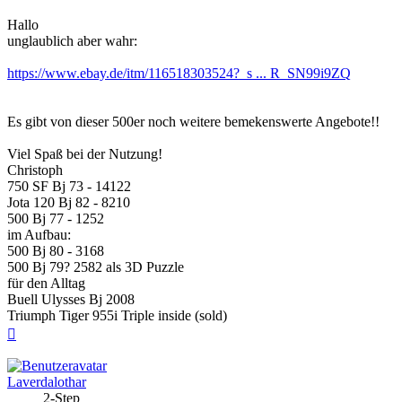
Hallo
unglaublich aber wahr:
https://www.ebay.de/itm/116518303524?_s ... R_SN99i9ZQ
Es gibt von dieser 500er noch weitere bemekenswerte Angebote!!
Viel Spaß bei der Nutzung!
Christoph
750 SF Bj 73 - 14122
Jota 120 Bj 82 - 8210
500 Bj 77 - 1252
im Aufbau:
500 Bj 80 - 3168
500 Bj 79? 2582 als 3D Puzzle
für den Alltag
Buell Ulysses Bj 2008
Triumph Tiger 955i Triple inside (sold)
Nach
oben
Laverdalothar
2-Step