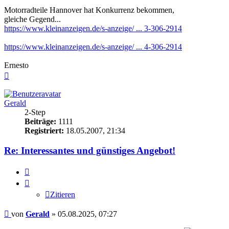
Motorradteile Hannover hat Konkurrenz bekommen,
gleiche Gegend...
https://www.kleinanzeigen.de/s-anzeige/ ... 3-306-2914
https://www.kleinanzeigen.de/s-anzeige/ ... 4-306-2914
Ernesto
Nach
oben
Gerald
2-Step
Beiträge:
1111
Registriert:
18.05.2007, 21:34
Re: Interessantes und günstiges Angebot!
Zitieren
Zitieren
Beitrag
von
Gerald
»
05.08.2025, 07:27