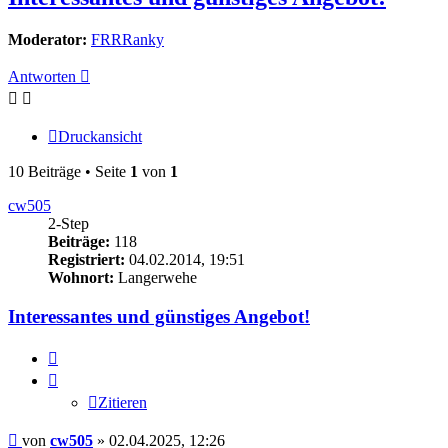
Moderator:
FRRRanky
Antworten
Druckansicht
10 Beiträge • Seite
1
von
1
cw505
2-Step
Beiträge:
118
Registriert:
04.02.2014, 19:51
Wohnort:
Langerwehe
Interessantes und günstiges Angebot!
Zitieren
Zitieren
Beitrag
von
cw505
»
02.04.2025, 12:26