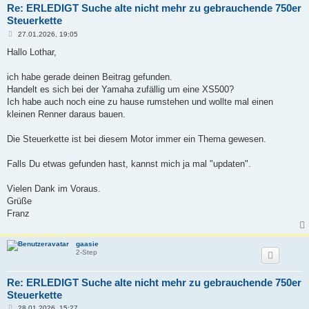
Re: ERLEDIGT Suche alte nicht mehr zu gebrauchende 750er
Steuerkette
B
27.01.2026, 19:05
e
i
Hallo Lothar,
t
r
a
ich habe gerade deinen Beitrag gefunden.
g
Handelt es sich bei der Yamaha zufällig um eine XS500?
Ich habe auch noch eine zu hause rumstehen und wollte mal einen
kleinen Renner daraus bauen.
Die Steuerkette ist bei diesem Motor immer ein Thema gewesen.
Falls Du etwas gefunden hast, kannst mich ja mal "updaten".
Vielen Dank im Voraus.
Grüße
Franz
gaasie
2-Step
Re: ERLEDIGT Suche alte nicht mehr zu gebrauchende 750er
Steuerkette
B
28.01.2026, 15:27