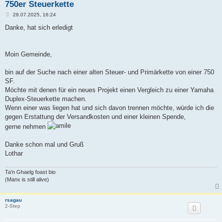
750er Steuerkette
B
28.07.2025, 16:24
e
i
Danke, hat sich erledigt
t
r
a
g
Moin Gemeinde,
bin auf der Suche nach einer alten Steuer- und Primärkette von einer 750
SF.
Möchte mit denen für ein neues Projekt einen Vergleich zu einer Yamaha
Duplex-Steuerkette machen.
Wenn einer was liegen hat und sich davon trennen möchte, würde ich die
gegen Erstattung der Versandkosten und einer kleinen Spende,
gerne nehmen
Danke schon mal und Gruß
Lothar
Ta'n Ghaelg foast bio
(Manx is still alive)
rsagau
2-Step