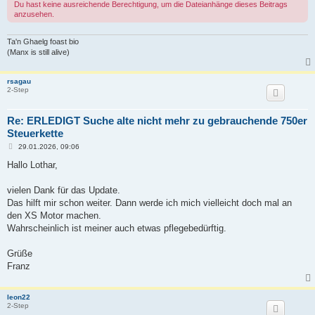
Du hast keine ausreichende Berechtigung, um die Dateianhänge dieses Beitrags
anzusehen.
Ta'n Ghaelg foast bio
(Manx is still alive)
rsagau
2-Step
Re: ERLEDIGT Suche alte nicht mehr zu gebrauchende 750er
Steuerkette
B
29.01.2026, 09:06
e
i
Hallo Lothar,
t
r
a
vielen Dank für das Update.
g
Das hilft mir schon weiter. Dann werde ich mich vielleicht doch mal an
den XS Motor machen.
Wahrscheinlich ist meiner auch etwas pflegebedürftig.
Grüße
Franz
leon22
2-Step