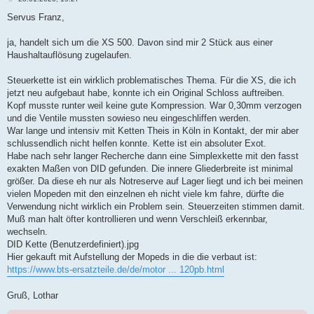
e
i
Servus Franz,
t
r
a
ja, handelt sich um die XS 500. Davon sind mir 2 Stück aus einer
g
Haushaltauflösung zugelaufen.
Steuerkette ist ein wirklich problematisches Thema. Für die XS, die ich
jetzt neu aufgebaut habe, konnte ich ein Original Schloss auftreiben.
Kopf musste runter weil keine gute Kompression. War 0,30mm verzogen
und die Ventile mussten sowieso neu eingeschliffen werden.
War lange und intensiv mit Ketten Theis in Köln in Kontakt, der mir aber
schlussendlich nicht helfen konnte. Kette ist ein absoluter Exot.
Habe nach sehr langer Recherche dann eine Simplexkette mit den fasst
exakten Maßen von DID gefunden. Die innere Gliederbreite ist minimal
größer. Da diese eh nur als Notreserve auf Lager liegt und ich bei meinen
vielen Mopeden mit den einzelnen eh nicht viele km fahre, dürfte die
Verwendung nicht wirklich ein Problem sein. Steuerzeiten stimmen damit.
Muß man halt öfter kontrollieren und wenn Verschleiß erkennbar,
wechseln.
DID Kette (Benutzerdefiniert).jpg
Hier gekauft mit Aufstellung der Mopeds in die die verbaut ist:
https://www.bts-ersatzteile.de/de/motor ... 120pb.html
Gruß, Lothar