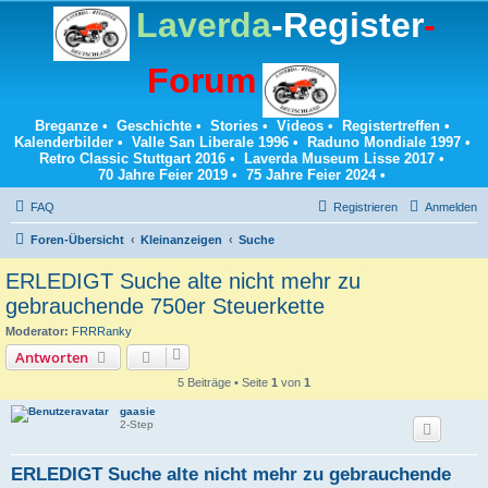
Laverda
-Register
-
Forum
Breganze
•
Geschichte
•
Stories
•
Videos
•
Registertreffen
•
Kalenderbilder
•
Valle San Liberale 1996
•
Raduno Mondiale 1997
•
Retro Classic Stuttgart 2016
•
Laverda Museum Lisse 2017
•
70 Jahre Feier 2019
•
75 Jahre Feier 2024
•
FAQ
Registrieren
Anmelden
Foren-Übersicht
Kleinanzeigen
Suche
ERLEDIGT Suche alte nicht mehr zu
gebrauchende 750er Steuerkette
Moderator:
FRRRanky
Antworten
5 Beiträge • Seite
1
von
1
gaasie
2-Step
ERLEDIGT Suche alte nicht mehr zu gebrauchende