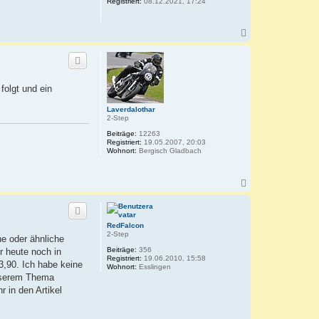
Registriert:
08.12.2021, 17:24
e
n
N
a
c
h
o
b
folgt und ein
e
n
Laverdalothar
2-Step
Beiträge:
12263
Registriert:
19.05.2007, 20:03
Wohnort:
Bergisch Gladbach
N
a
c
h
o
RedFalcon
b
2-Step
ne oder ähnliche
e
Beiträge:
356
r heute noch in
n
Registriert:
19.06.2010, 15:58
3,90. Ich habe keine
Wohnort:
Esslingen
unserem Thema
r in den Artikel