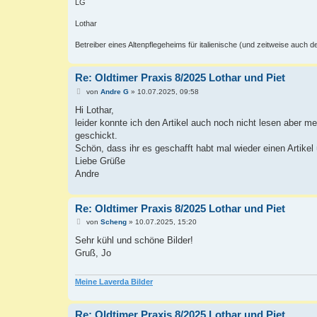
LG
Lothar
Betreiber eines Altenpflegeheims für italienische (und zeitweise auch 
Re: Oldtimer Praxis 8/2025 Lothar und Piet
B
von
Andre G
»
10.07.2025, 09:58
e
i
Hi Lothar,
t
leider konnte ich den Artikel auch noch nicht lesen aber m
r
a
geschickt.
g
Schön, dass ihr es geschafft habt mal wieder einen Artikel 
Liebe Grüße
Andre
Re: Oldtimer Praxis 8/2025 Lothar und Piet
B
von
Scheng
»
10.07.2025, 15:20
e
i
Sehr kühl und schöne Bilder!
t
Gruß, Jo
r
a
g
Meine Laverda Bilder
Re: Oldtimer Praxis 8/2025 Lothar und Piet