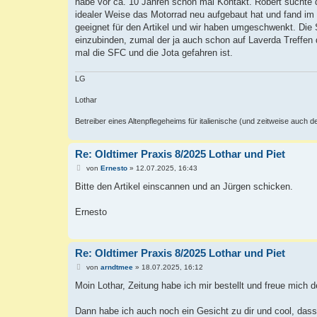
habe vor ca. 10 Jahren schon mal Kontakt. Robert suchte da
r
a
idealer Weise das Motorrad neu aufgebaut hat und fand im 
g
geeignet für den Artikel und wir haben umgeschwenkt. Die 
einzubinden, zumal der ja auch schon auf Laverda Treffen
mal die SFC und die Jota gefahren ist.
LG
Lothar
Betreiber eines Altenpflegeheims für italienische (und zeitweise auch 
Re: Oldtimer Praxis 8/2025 Lothar und Piet
B
von
Ernesto
»
12.07.2025, 16:43
e
i
Bitte den Artikel einscannen und an Jürgen schicken.
t
r
a
Ernesto
g
Re: Oldtimer Praxis 8/2025 Lothar und Piet
B
von
arndtmee
»
18.07.2025, 16:12
e
i
Moin Lothar, Zeitung habe ich mir bestellt und freue mich
t
r
a
Dann habe ich auch noch ein Gesicht zu dir und cool, dass