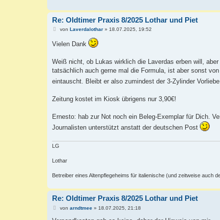
g
Re: Oldtimer Praxis 8/2025 Lothar und Piet
B
von
Laverdalothar
»
18.07.2025, 19:52
e
i
Vielen Dank
t
r
a
Weiß nicht, ob Lukas wirklich die Laverdas erben will, abe
g
tatsächlich auch gerne mal die Formula, ist aber sonst vo
eintauscht. Bleibt er also zumindest der 3-Zylinder Vorlieb
Zeitung kostet im Kiosk übrigens nur 3,90€!
Ernesto: hab zur Not noch ein Beleg-Exemplar für Dich. Ve
Journalisten unterstützt anstatt der deutschen Post
LG
Lothar
Betreiber eines Altenpflegeheims für italienische (und zeitweise auch 
Re: Oldtimer Praxis 8/2025 Lothar und Piet
B
von
arndtmee
»
18.07.2025, 21:18
e
i