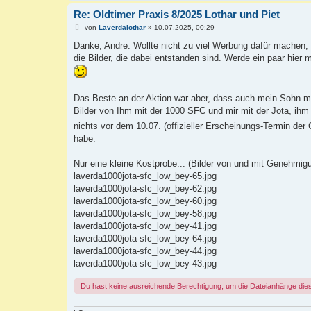
Re: Oldtimer Praxis 8/2025 Lothar und Piet
B
von
Laverdalothar
»
10.07.2025, 00:29
e
i
Danke, Andre. Wollte nicht zu viel Werbung dafür machen, 
t
die Bilder, die dabei entstanden sind. Werde ein paar hier 
r
a
g
Das Beste an der Aktion war aber, dass auch mein Sohn mit 
Bilder von Ihm mit der 1000 SFC und mir mit der Jota, ihm
nichts vor dem 10.07. (offizieller Erscheinungs-Termin der 
habe.
Nur eine kleine Kostprobe... (Bilder von und mit Genehmig
laverda1000jota-sfc_low_bey-65.jpg
laverda1000jota-sfc_low_bey-62.jpg
laverda1000jota-sfc_low_bey-60.jpg
laverda1000jota-sfc_low_bey-58.jpg
laverda1000jota-sfc_low_bey-41.jpg
laverda1000jota-sfc_low_bey-64.jpg
laverda1000jota-sfc_low_bey-44.jpg
laverda1000jota-sfc_low_bey-43.jpg
Du hast keine ausreichende Berechtigung, um die Dateianhänge die