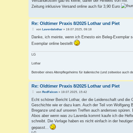
Versandkosten gab es keine, daher der Hinweis von mir.
t
Zeitung inklusive Versand online auch für 3,90 Euro
r
a
g
Re: Oldtimer Praxis 8/2025 Lothar und Piet
B
von
Laverdalothar
»
19.07.2025, 09:18
e
i
Danke, ich meinte, wenn ich Ernesto ein Beleg-Exemplar s
t
Exemplar online bestellt
r
a
g
LG
Lothar
Betreiber eines Altenpflegeheims für italienische (und zeitweise auch 
Re: Oldtimer Praxis 8/2025 Lothar und Piet
B
von
RedFalcon
»
19.07.2025, 15:42
e
i
Echt schöner Bericht Lothar, der die Leidenschaft und die G
t
Geschichte wie er dazu kam. Auch der Teil von Wolfgang 
r
a
Breganze und auf unseren Treffen auch anderswo spüren. Da
g
Abos aber wenn was zu Laverda kommt kaufe ich die Heft
schreibt. Die Verlage haben es nicht einfach in der heutigen
gepasst...
LG