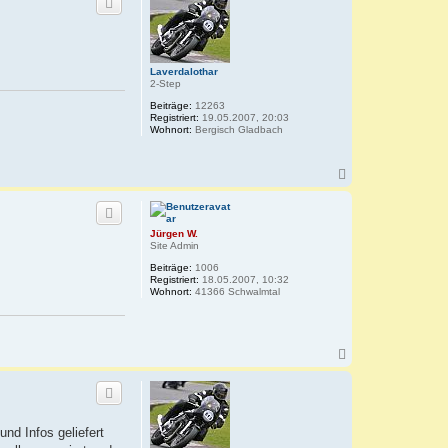
h
o
b
e
n
Laverdalothar
2-Step
Beiträge:
12263
Registriert:
19.05.2007, 20:03
Wohnort:
Bergisch Gladbach
N
a
c
h
o
Jürgen W.
b
Site Admin
e
Beiträge:
1006
n
Registriert:
18.05.2007, 10:32
Wohnort:
41366 Schwalmtal
N
a
c
h
o
b
nd Infos geliefert
e