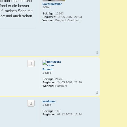
selber repariert und
n
Laverdalothar
fand er die besser
2-Step
auf, meinen Sohn mit
Beiträge:
12263
ährt und auch schon
Registriert:
19.05.2007, 20:03
Wohnort:
Bergisch Gladbach
N
a
c
h
o
Ernesto
b
2-Step
e
Beiträge:
2875
n
Registriert:
24.05.2007, 22:20
Wohnort:
Hamburg
N
a
c
arndtmee
h
2-Step
o
Beiträge:
188
b
Registriert:
08.12.2021, 17:24
e
n