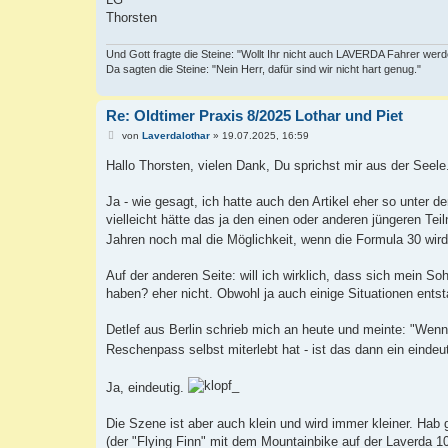
Thorsten
Und Gott fragte die Steine: "Wollt Ihr nicht auch LAVERDA Fahrer wer
Da sagten die Steine: "Nein Herr, dafür sind wir nicht hart genug."
Re: Oldtimer Praxis 8/2025 Lothar und Piet
B
von
Laverdalothar
»
19.07.2025, 16:59
e
i
Hallo Thorsten, vielen Dank, Du sprichst mir aus der Seel
t
r
a
Ja - wie gesagt, ich hatte auch den Artikel eher so unte
g
vielleicht hätte das ja den einen oder anderen jüngeren Tei
Jahren noch mal die Möglichkeit, wenn die Formula 30 wird
Auf der anderen Seite: will ich wirklich, dass sich mein 
haben? eher nicht. Obwohl ja auch einige Situationen ents
Detlef aus Berlin schrieb mich an heute und meinte: "Wenn
Reschenpass selbst miterlebt hat - ist das dann ein einde
Ja, eindeutig.
Die Szene ist aber auch klein und wird immer kleiner. Hab
(der "Flying Finn" mit dem Mountainbike auf der Laverda 10