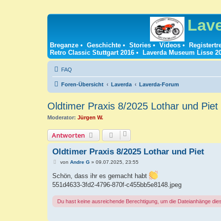
Lav
Breganze
•
Geschichte
•
Stories
•
Videos
•
Registertr
Retro Classic Stuttgart 2016
•
Laverda Museum Lisse 2
FAQ
Foren-Übersicht
Laverda
Laverda-Forum
Oldtimer Praxis 8/2025 Lothar und Piet
Moderator:
Jürgen W.
Antworten
Oldtimer Praxis 8/2025 Lothar und Piet
B
von
Andre G
»
09.07.2025, 23:55
e
i
Schön, dass ihr es gemacht habt
t
551d4633-3fd2-4796-870f-c455bb5e8148.jpeg
r
a
g
Du hast keine ausreichende Berechtigung, um die Dateianhänge die