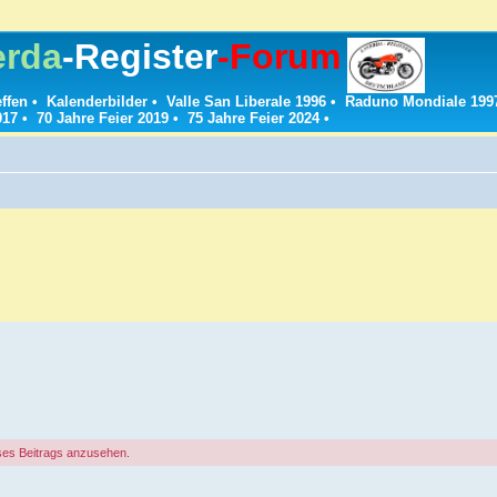
erda
-Register
-Forum
effen
•
Kalenderbilder
•
Valle San Liberale 1996
•
Raduno Mondiale 199
017
•
70 Jahre Feier 2019
•
75 Jahre Feier 2024
•
ses Beitrags anzusehen.