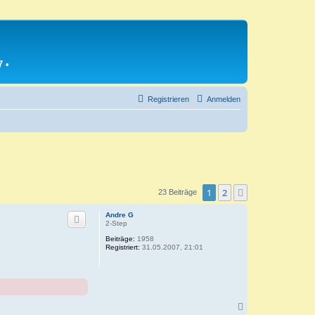
7
•
Registrieren
Anmelden
1
2
Nächste
23 Beiträge
Andre G
2-Step
Beiträge:
1958
Registriert:
31.05.2007, 21:01
N