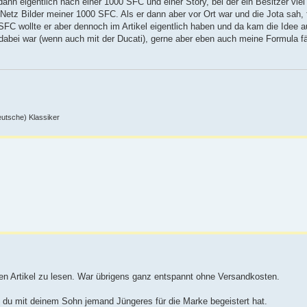
nn eigentlich nach einer 1000 SFC und einer Story, bei der ein Besitzer viel 
Netz Bilder meiner 1000 SFC. Als er dann aber vor Ort war und die Jota sah, 
SFC wollte er aber dennoch im Artikel eigentlich haben und da kam die Idee 
 dabei war (wenn auch mit der Ducati), gerne aber eben auch meine Formula f
deutsche) Klassiker
 den Artikel zu lesen. War übrigens ganz entspannt ohne Versandkosten.
 du mit deinem Sohn jemand Jüngeres für die Marke begeistert hat.