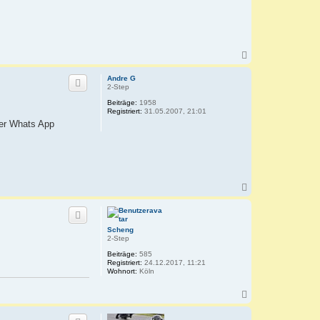
N
a
c
Andre G
h
2-Step
o
Beiträge:
1958
b
Registriert:
31.05.2007, 21:01
e
per Whats App
n
N
a
c
h
o
Scheng
b
2-Step
e
Beiträge:
585
n
Registriert:
24.12.2017, 11:21
Wohnort:
Köln
N
a
c