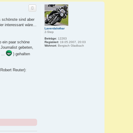
a
c
h
o
b
s schönste sind aber
e
er interessant wäre...
n
Laverdalothar
2-Step
Beiträge:
12263
ab ein paar schöne
Registriert:
19.05.2007, 20:03
Wohnort:
Bergisch Gladbach
Journalist gebeten,
 ...
) gehalten
 Robert Reuter):