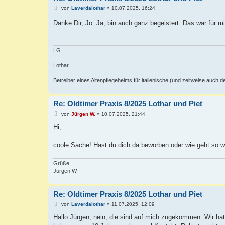
B
von
Laverdalothar
»
10.07.2025, 16:24
e
i
Danke Dir, Jo. Ja, bin auch ganz begeistert. Das war für 
t
r
a
g
LG
Lothar
Betreiber eines Altenpflegeheims für italienische (und zeitweise auch 
Re: Oldtimer Praxis 8/2025 Lothar und Piet
B
von
Jürgen W.
»
10.07.2025, 21:44
e
i
Hi,
t
r
a
coole Sache! Hast du dich da beworben oder wie geht so 
g
Grüße
Jürgen W.
Re: Oldtimer Praxis 8/2025 Lothar und Piet
B
von
Laverdalothar
»
11.07.2025, 12:09
e
i
Hallo Jürgen, nein, die sind auf mich zugekommen. Wir hatt
t