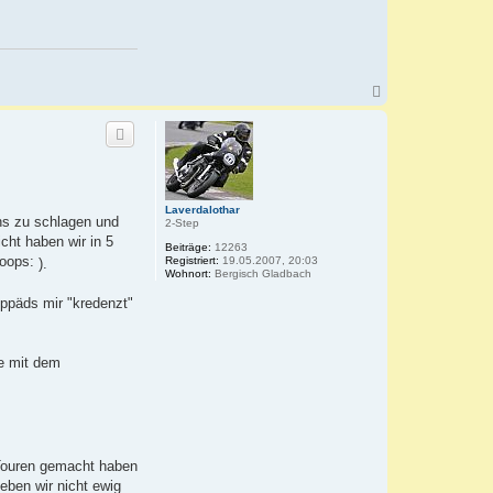
N
a
c
h
o
b
e
n
Laverdalothar
hs zu schlagen und
2-Step
cht haben wir in 5
Beiträge:
12263
Registriert:
19.05.2007, 20:03
).
Wohnort:
Bergisch Gladbach
oppäds mir "kredenzt"
he mit dem
e Touren gemacht haben
eben wir nicht ewig