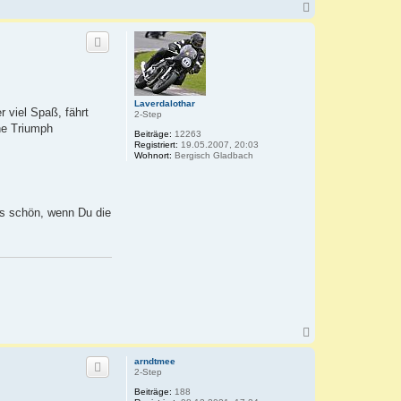
N
a
c
h
o
b
e
n
Laverdalothar
 viel Spaß, fährt
2-Step
ne Triumph
Beiträge:
12263
Registriert:
19.05.2007, 20:03
Wohnort:
Bergisch Gladbach
es schön, wenn Du die
N
a
c
arndtmee
h
2-Step
o
Beiträge:
188
b