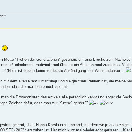
den?"
e.
r dem Motto "Treffen der Generationen" gesehen, um eine Brücke zum Nachwuc
lnehmer/Teilnehmerin motiviert, mal über so ein Alteisen nachzudenken. Viellei
...? (Nein, ist (leider) keine verdeckte Ankündigung, nur Wunschdenken...
Sohn mit dem alten Kram rumschlägt und die gleichen Pannen hat, die meine M
tanden, über die man heute noch spricht.
 man die Protagonisten des Artikels alle persönlich kennt und sogar die Sac
utiges Zeichen dafür, dass man zur "Szene" gehört?"
 gestern gelernt, dass Hannu Korski aus Finnland, mit dem wir ja auch einig
00 SFC) 2023 verstorben ist. Hat mich kurz mal wieder echt gerissen... Klar l