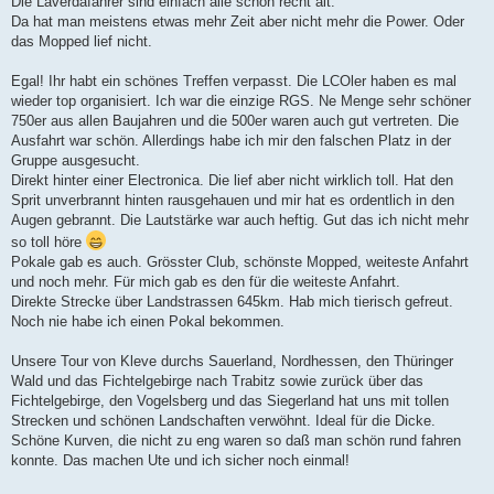
Die Laverdafahrer sind einfach alle schon recht alt.
Da hat man meistens etwas mehr Zeit aber nicht mehr die Power. Oder
das Mopped lief nicht.
Egal! Ihr habt ein schönes Treffen verpasst. Die LCOler haben es mal
wieder top organisiert. Ich war die einzige RGS. Ne Menge sehr schöner
750er aus allen Baujahren und die 500er waren auch gut vertreten. Die
Ausfahrt war schön. Allerdings habe ich mir den falschen Platz in der
Gruppe ausgesucht.
Direkt hinter einer Electronica. Die lief aber nicht wirklich toll. Hat den
Sprit unverbrannt hinten rausgehauen und mir hat es ordentlich in den
Augen gebrannt. Die Lautstärke war auch heftig. Gut das ich nicht mehr
so toll höre
Pokale gab es auch. Grösster Club, schönste Mopped, weiteste Anfahrt
und noch mehr. Für mich gab es den für die weiteste Anfahrt.
Direkte Strecke über Landstrassen 645km. Hab mich tierisch gefreut.
Noch nie habe ich einen Pokal bekommen.
Unsere Tour von Kleve durchs Sauerland, Nordhessen, den Thüringer
Wald und das Fichtelgebirge nach Trabitz sowie zurück über das
Fichtelgebirge, den Vogelsberg und das Siegerland hat uns mit tollen
Strecken und schönen Landschaften verwöhnt. Ideal für die Dicke.
Schöne Kurven, die nicht zu eng waren so daß man schön rund fahren
konnte. Das machen Ute und ich sicher noch einmal!