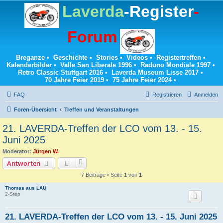
Laverda
-Register
-
Forum
Breganze
•
Geschichte
•
Stories
•
Videos
•
Registertreffen
•
Kalenderbilder
•
Valle San Liberale 1996
•
Raduno Mondiale 1997
•
Retro Classic Stuttgart 2016
•
Laverda Museum Lisse 2017
•
70 Jahre Feier 2019
•
75 Jahre Feier 2024
•
FAQ
Registrieren
Anmelden
Foren-Übersicht
Treffen und Veranstaltungen
21. LAVERDA-Treffen der LCO vom 13. - 15.
Juni 2025
Moderator:
Jürgen W.
Antworten
7 Beiträge • Seite
1
von
1
Thomas aus LAU
2-Step
21. LAVERDA-Treffen der LCO vom 13. - 15. Juni 2025