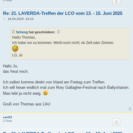
2-Step
Re: 21. LAVERDA-Treffen der LCO vom 13. - 15. Juni 2025
B
18.04.2025, 16:10
e
i
t
Scheng
hat geschrieben:
r
a
Hallo Thomas,
g
ich habe vor zu kommen. Weiß noch nicht, ob Zelt oder Zimmer.
LG, Jo
Hallo Jo,
das freut mich.
Ich selbst komme direkt von Irland am Freitag zum Treffen.
Ich will heuer endlich mal zum Rory Gallagher-Festival nach Ballyshanon.
Man lebt ja nicht ewig.
Gruß von Thomas aus LAU
carl22
2-Step