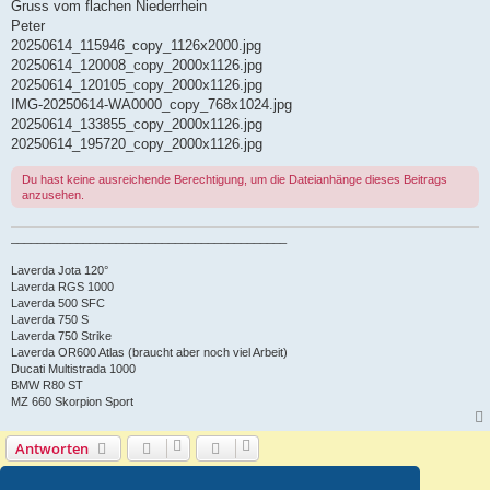
Gruss vom flachen Niederrhein
Peter
20250614_115946_copy_1126x2000.jpg
20250614_120008_copy_2000x1126.jpg
20250614_120105_copy_2000x1126.jpg
IMG-20250614-WA0000_copy_768x1024.jpg
20250614_133855_copy_2000x1126.jpg
20250614_195720_copy_2000x1126.jpg
Du hast keine ausreichende Berechtigung, um die Dateianhänge dieses Beitrags
anzusehen.
__________________________________________
Laverda Jota 120°
Laverda RGS 1000
Laverda 500 SFC
Laverda 750 S
Laverda 750 Strike
Laverda OR600 Atlas (braucht aber noch viel Arbeit)
Ducati Multistrada 1000
BMW R80 ST
MZ 660 Skorpion Sport
Antworten
7 Beiträge • Seite
1
von
1