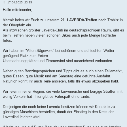
B
17.04.2025, 23:25
e
i
Hallo miteinander,
t
r
a
hiermit laden wir Euch zu unserem
21. LAVERDA-Treffen
nach Trabitz in
g
der Oberpfalz ein.
Als inzwischen größter Laverda-Club im deutschsprachigen Raum, gibt es
beim Treffen neben vielen schönen Bikes auch jede Menge fachliche
Infos.
Wir haben im "Alten Sägewerk" bei schönem und schlechten Wetter
genügend Platz zum Feiern.
Übernachtungsplätze und Zimmersind sind ausreichend vorhanden.
Neben guten Benzingesprächen und Tipps gibt es auch einen Teilemarkt,
gutes Essen, gute Musik und am Samstag eine geführte Ausfahrt.
Natürlich könnt Ihr auch Teile anbieten, falls Ihr etwas abzugeben habt.
Wir feiern in einer Region, die viele kurvenreiche und bergige Straßen mit
wenig Verkehr hat - hier gibt es Fahrspaß ohne Ende.
Denjenigen die noch keine Laverda besitzen können wir Kontakte zu
günstigen Maschinen herstellen, damit der Einstieg in den Kreis der
Laverdisti leichter wird.