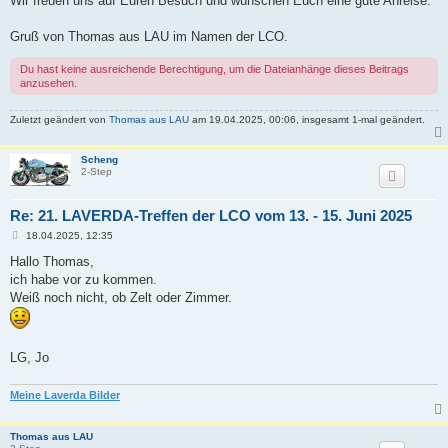
Wir freuen uns auf Euren Besuch und wünschen Euch eine gute Anreise.
Gruß von Thomas aus LAU im Namen der LCO.
Du hast keine ausreichende Berechtigung, um die Dateianhänge dieses Beitrags
anzusehen.
Zuletzt geändert von
Thomas aus LAU
am 19.04.2025, 00:06, insgesamt 1-mal geändert.
Scheng
2-Step
Re: 21. LAVERDA-Treffen der LCO vom 13. - 15. Juni 2025
B
18.04.2025, 12:35
e
i
Hallo Thomas,
t
ich habe vor zu kommen.
r
a
Weiß noch nicht, ob Zelt oder Zimmer.
g
LG, Jo
Meine Laverda Bilder
Thomas aus LAU