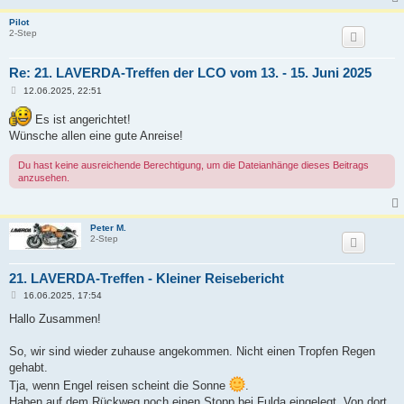
Pilot
2-Step
Re: 21. LAVERDA-Treffen der LCO vom 13. - 15. Juni 2025
B
12.06.2025, 22:51
e
i
Es ist angerichtet!
t
r
Wünsche allen eine gute Anreise!
a
g
Du hast keine ausreichende Berechtigung, um die Dateianhänge dieses Beitrags
anzusehen.
Peter M.
2-Step
21. LAVERDA-Treffen - Kleiner Reisebericht
B
16.06.2025, 17:54
e
i
Hallo Zusammen!
t
r
a
So, wir sind wieder zuhause angekommen. Nicht einen Tropfen Regen
g
gehabt.
Tja, wenn Engel reisen scheint die Sonne
.
Haben auf dem Rückweg noch einen Stopp bei Fulda eingelegt. Von dort