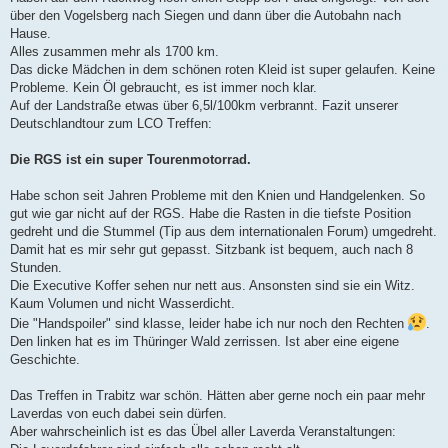
über den Vogelsberg nach Siegen und dann über die Autobahn nach
Hause.
Alles zusammen mehr als 1700 km.
Das dicke Mädchen in dem schönen roten Kleid ist super gelaufen. Keine
Probleme. Kein Öl gebraucht, es ist immer noch klar.
Auf der Landstraße etwas über 6,5l/100km verbrannt. Fazit unserer
Deutschlandtour zum LCO Treffen:
Die RGS ist ein super Tourenmotorrad.
Habe schon seit Jahren Probleme mit den Knien und Handgelenken. So
gut wie gar nicht auf der RGS. Habe die Rasten in die tiefste Position
gedreht und die Stummel (Tip aus dem internationalen Forum) umgedreht.
Damit hat es mir sehr gut gepasst. Sitzbank ist bequem, auch nach 8
Stunden.
Die Executive Koffer sehen nur nett aus. Ansonsten sind sie ein Witz.
Kaum Volumen und nicht Wasserdicht.
Die "Handspoiler" sind klasse, leider habe ich nur noch den Rechten
.
Den linken hat es im Thüringer Wald zerrissen. Ist aber eine eigene
Geschichte.
Das Treffen in Trabitz war schön. Hätten aber gerne noch ein paar mehr
Laverdas von euch dabei sein dürfen.
Aber wahrscheinlich ist es das Übel aller Laverda Veranstaltungen: