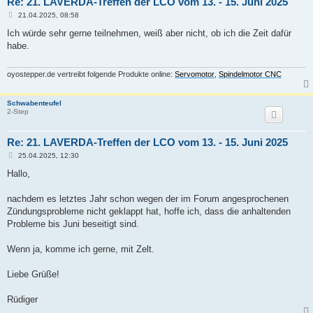
Re: 21. LAVERDA-Treffen der LCO vom 13. - 15. Juni 2025
B
21.04.2025, 08:58
e
i
Ich würde sehr gerne teilnehmen, weiß aber nicht, ob ich die Zeit dafür
t
habe.
r
a
g
oyostepper.de vertreibt folgende Produkte online:
Servomotor
,
Spindelmotor CNC
Schwabenteufel
2-Step
Re: 21. LAVERDA-Treffen der LCO vom 13. - 15. Juni 2025
B
25.04.2025, 12:30
e
i
Hallo,
t
r
a
nachdem es letztes Jahr schon wegen der im Forum angesprochenen
g
Zündungsprobleme nicht geklappt hat, hoffe ich, dass die anhaltenden
Probleme bis Juni beseitigt sind.
Wenn ja, komme ich gerne, mit Zelt.
Liebe Grüße!
Rüdiger