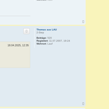
N
a
c
Thomas aus LAU
h
2-Step
o
Beiträge:
520
b
Registriert:
11.07.2007, 19:24
e
Wohnort:
Lauf
18.04.2025, 12:35
n
N
a