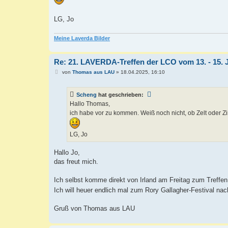
LG, Jo
Meine Laverda Bilder
Re: 21. LAVERDA-Treffen der LCO vom 13. - 15. 
B
von
Thomas aus LAU
»
18.04.2025, 16:10
e
i
t
Scheng
hat geschrieben:
r
a
Hallo Thomas,
g
ich habe vor zu kommen. Weiß noch nicht, ob Zelt oder Z
LG, Jo
Hallo Jo,
das freut mich.
Ich selbst komme direkt von Irland am Freitag zum Treffen
Ich will heuer endlich mal zum Rory Gallagher-Festival nac
Gruß von Thomas aus LAU