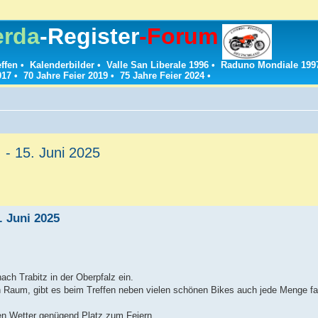
erda
-Register
-Forum
effen
•
Kalenderbilder
•
Valle San Liberale 1996
•
Raduno Mondiale 199
017
•
70 Jahre Feier 2019
•
75 Jahre Feier 2024
•
- 15. Juni 2025
. Juni 2025
ach Trabitz in der Oberpfalz ein.
 Raum, gibt es beim Treffen neben vielen schönen Bikes auch jede Menge fac
en Wetter genügend Platz zum Feiern.