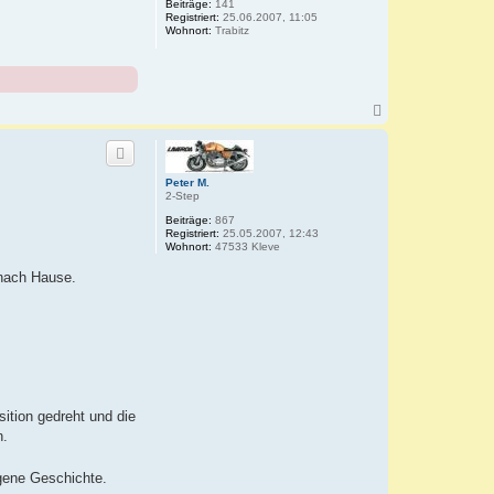
Beiträge:
141
b
Registriert:
25.06.2007, 11:05
e
Wohnort:
Trabitz
n
N
a
c
h
o
Peter M.
b
2-Step
e
n
Beiträge:
867
Registriert:
25.05.2007, 12:43
Wohnort:
47533 Kleve
 nach Hause.
ition gedreht und die
n.
igene Geschichte.