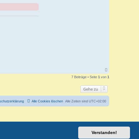
N
a
7 Beiträge • Seite
1
von
1
c
h
o
Gehe zu
b
e
n
schutzerklärung
Alle Cookies löschen
Alle Zeiten sind
UTC+02:00
Verstanden!