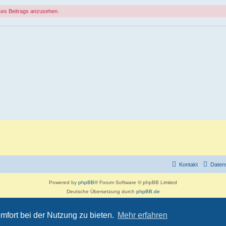
ses Beitrags anzusehen.
Kontakt
Daten
Powered by
phpBB
® Forum Software © phpBB Limited
Deutsche Übersetzung durch
phpBB.de
Customized by
WireSys
Datenschutz
|
Nutzungsbedingungen
mfort bei der Nutzung zu bieten.
Mehr erfahren