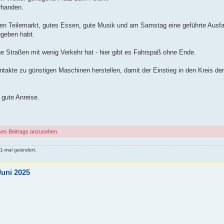
rhanden.
en Teilemarkt, gutes Essen, gute Musik und am Samstag eine geführte Ausfa
zugeben habt.
ige Straßen mit wenig Verkehr hat - hier gibt es Fahrspaß ohne Ende.
akte zu günstigen Maschinen herstellen, damit der Einstieg in den Kreis der 
gute Anreise.
ses Beitrags anzusehen.
1-mal geändert.
Juni 2025