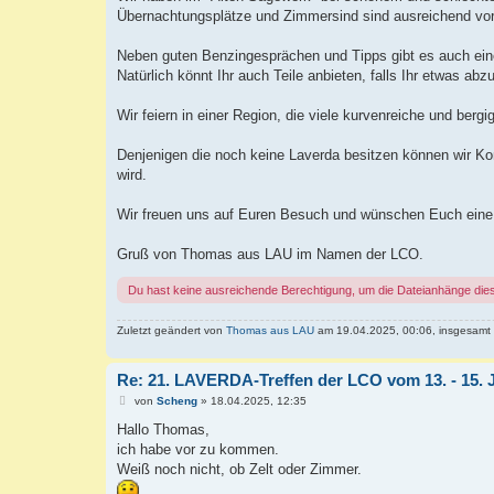
Übernachtungsplätze und Zimmersind sind ausreichend vo
Neben guten Benzingesprächen und Tipps gibt es auch ein
Natürlich könnt Ihr auch Teile anbieten, falls Ihr etwas ab
Wir feiern in einer Region, die viele kurvenreiche und berg
Denjenigen die noch keine Laverda besitzen können wir Kont
wird.
Wir freuen uns auf Euren Besuch und wünschen Euch eine 
Gruß von Thomas aus LAU im Namen der LCO.
Du hast keine ausreichende Berechtigung, um die Dateianhänge die
Zuletzt geändert von
Thomas aus LAU
am 19.04.2025, 00:06, insgesamt 
Re: 21. LAVERDA-Treffen der LCO vom 13. - 15. 
B
von
Scheng
»
18.04.2025, 12:35
e
i
Hallo Thomas,
t
ich habe vor zu kommen.
r
a
Weiß noch nicht, ob Zelt oder Zimmer.
g