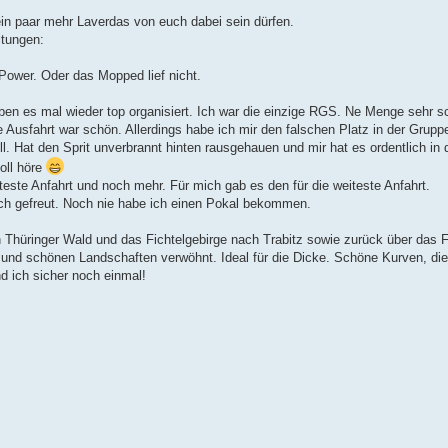
ein paar mehr Laverdas von euch dabei sein dürfen.
ltungen:
Power. Oder das Mopped lief nicht.
aben es mal wieder top organisiert. Ich war die einzige RGS. Ne Menge sehr 
e Ausfahrt war schön. Allerdings habe ich mir den falschen Platz in der Grup
h toll. Hat den Sprit unverbrannt hinten rausgehauen und mir hat es ordentlich i
oll höre
ste Anfahrt und noch mehr. Für mich gab es den für die weiteste Anfahrt.
ch gefreut. Noch nie habe ich einen Pokal bekommen.
Thüringer Wald und das Fichtelgebirge nach Trabitz sowie zurück über das F
 und schönen Landschaften verwöhnt. Ideal für die Dicke. Schöne Kurven, die
 ich sicher noch einmal!