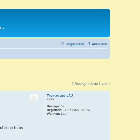
7
•
Registrieren
Anmelden
7 Beiträge • Seite
1
von
1
Thomas aus LAU
2-Step
Beiträge:
520
Registriert:
11.07.2007, 19:24
Wohnort:
Lauf
hliche Infos.