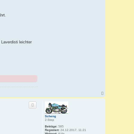
hrt.
Laverdisti leichter
N
a
c
h
o
b
Scheng
e
2-Step
n
Beiträge:
585
Registriert:
24.12.2017, 11:21
Wohnort:
Köln