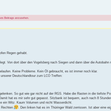
ses Beitrags anzusehen.
pfen Regen gehabt.
egt. Von dort über den Vogelsberg nach Siegen und dann über die Autobahn
laufen. Keine Probleme. Kein Öl gebraucht, es ist immer noch klar.
t unserer Deutschlandtour zum LCO Treffen:
enken. So gut wie gar nicht auf der RGS. Habe die Rasten in die tiefste Pos
amit hat es mir sehr gut gepasst. Sitzbank ist bequem, auch nach 8 Stunde
sie ein Witz. Kaum Volumen und nicht Wasserdicht.
en Rechten
. Den linken hat es im Thüringer Wald zerrissen. Ist aber eine e