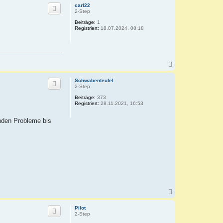
c
carl22
h
2-Step
o
Beiträge:
1
b
Registriert:
18.07.2024, 08:18
e
n
N
a
c
Schwabenteufel
h
2-Step
o
Beiträge:
373
b
Registriert:
28.11.2021, 16:53
e
n
nden Probleme bis
N
a
c
Pilot
h
2-Step
o