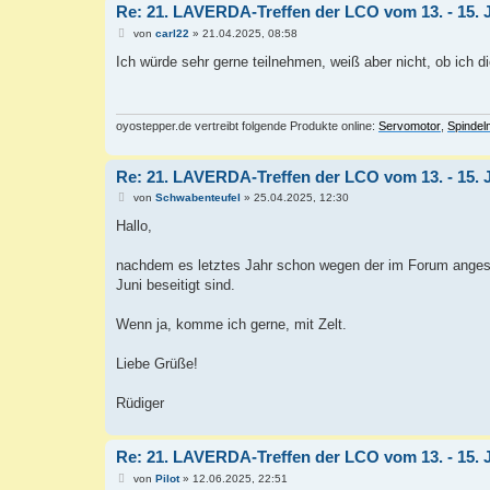
Re: 21. LAVERDA-Treffen der LCO vom 13. - 15. 
B
von
carl22
»
21.04.2025, 08:58
e
i
Ich würde sehr gerne teilnehmen, weiß aber nicht, ob ich di
t
r
a
g
oyostepper.de vertreibt folgende Produkte online:
Servomotor
,
Spinde
Re: 21. LAVERDA-Treffen der LCO vom 13. - 15. 
B
von
Schwabenteufel
»
25.04.2025, 12:30
e
i
Hallo,
t
r
a
nachdem es letztes Jahr schon wegen der im Forum angesp
g
Juni beseitigt sind.
Wenn ja, komme ich gerne, mit Zelt.
Liebe Grüße!
Rüdiger
Re: 21. LAVERDA-Treffen der LCO vom 13. - 15. 
B
von
Pilot
»
12.06.2025, 22:51