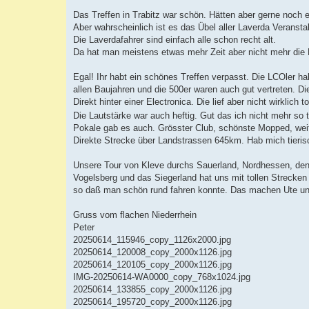
Das Treffen in Trabitz war schön. Hätten aber gerne noch 
Aber wahrscheinlich ist es das Übel aller Laverda Veransta
Die Laverdafahrer sind einfach alle schon recht alt.
Da hat man meistens etwas mehr Zeit aber nicht mehr die 
Egal! Ihr habt ein schönes Treffen verpasst. Die LCOler h
allen Baujahren und die 500er waren auch gut vertreten. Di
Direkt hinter einer Electronica. Die lief aber nicht wirklic
Die Lautstärke war auch heftig. Gut das ich nicht mehr so t
Pokale gab es auch. Grösster Club, schönste Mopped, weite
Direkte Strecke über Landstrassen 645km. Hab mich tieris
Unsere Tour von Kleve durchs Sauerland, Nordhessen, den 
Vogelsberg und das Siegerland hat uns mit tollen Strecken
so daß man schön rund fahren konnte. Das machen Ute und
Gruss vom flachen Niederrhein
Peter
20250614_115946_copy_1126x2000.jpg
20250614_120008_copy_2000x1126.jpg
20250614_120105_copy_2000x1126.jpg
IMG-20250614-WA0000_copy_768x1024.jpg
20250614_133855_copy_2000x1126.jpg
20250614_195720_copy_2000x1126.jpg