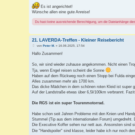
e
i
Es ist angerichtet!
t
r
Wünsche allen eine gute Anreise!
a
g
Du hast keine ausreichende Berechtigung, um die Dateianhänge die
21. LAVERDA-Treffen - Kleiner Reisebericht
B
von
Peter M.
»
16.06.2025, 17:54
e
i
Hallo Zusammen!
t
r
a
So, wir sind wieder zuhause angekommen. Nicht einen Tro
g
Tja, wenn Engel reisen scheint die Sonne
.
Haben auf dem Rückweg noch einen Stopp bei Fulda eingel
Alles zusammen mehr als 1700 km.
Das dicke Mädchen in dem schönen roten Kleid ist super ge
Auf der Landstraße etwas über 6,5l/100km verbrannt. Fazi
Die RGS ist ein super Tourenmotorrad.
Habe schon seit Jahren Probleme mit den Knien und Handgel
Stummel (Tip aus dem internationalen Forum) umgedreht. D
Die Executive Koffer sehen nur nett aus. Ansonsten sind 
Die "Handspoiler" sind klasse, leider habe ich nur noch d