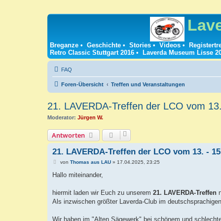
Lav
Breganze
•
Geschichte
•
Stories
•
Videos
•
Registertr
Retro Classic Stuttgart 2016
•
Laverda Museum Lisse 2
FAQ
Foren-Übersicht
Treffen und Veranstaltungen
21. LAVERDA-Treffen der LCO vom 13. 
Moderator:
Jürgen W.
Antworten
21. LAVERDA-Treffen der LCO vom 13. - 15
B
von
Thomas aus LAU
»
17.04.2025, 23:25
e
i
Hallo miteinander,
t
r
a
hiermit laden wir Euch zu unserem
21. LAVERDA-Treffen
n
g
Als inzwischen größter Laverda-Club im deutschsprachigen
Wir haben im "Alten Sägewerk" bei schönem und schlecht