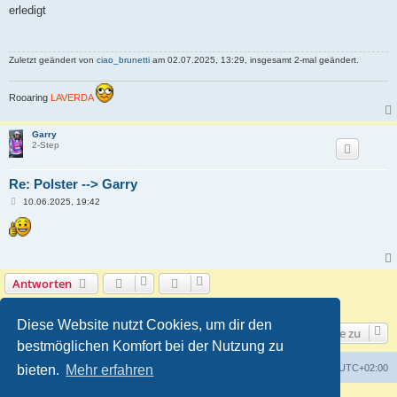
i
erledigt
t
r
a
g
Zuletzt geändert von
ciao_brunetti
am 02.07.2025, 13:29, insgesamt 2-mal geändert.
Rooaring
LAVERDA
Garry
2-Step
Re: Polster --> Garry
B
10.06.2025, 19:42
e
i
t
r
a
g
Antworten
2 Beiträge • Seite
1
von
1
Diese Website nutzt Cookies, um dir den
Gehe zu
bestmöglichen Komfort bei der Nutzung zu
Foren-Übersicht
Alle Zeiten sind
UTC+02:00
bieten.
Mehr erfahren