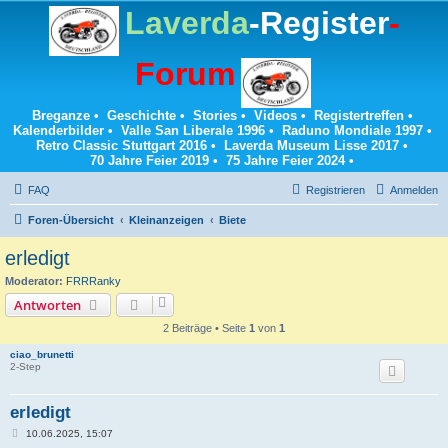
Laverda
-Register
-
Forum
Breganze
•
Geschichte
•
Stories
•
Videos
•
Registertreffen
•
Kalenderbilder
•
Valle San Liberale 1996
•
Raduno Mondiale 1997
•
Retro Classic Stuttgart 2016
•
Laverda Museum Lisse 2017
•
70 Jahre Feier 2019
•
75 Jahre Feier 2024
•
FAQ
Registrieren
Anmelden
Foren-Übersicht
Kleinanzeigen
Biete
erledigt
Moderator:
FRRRanky
Antworten
2 Beiträge • Seite
1
von
1
ciao_brunetti
2-Step
erledigt
B
10.06.2025, 15:07
e