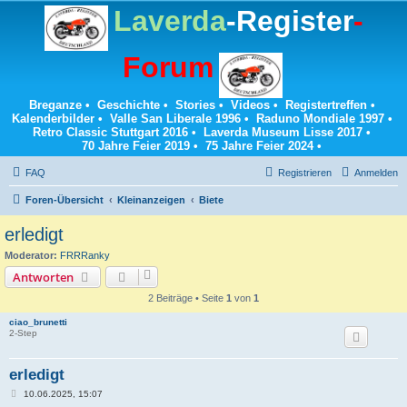
Laverda
-Register
-
Forum
Breganze
•
Geschichte
•
Stories
•
Videos
•
Registertreffen
•
Kalenderbilder
•
Valle San Liberale 1996
•
Raduno Mondiale 1997
•
Retro Classic Stuttgart 2016
•
Laverda Museum Lisse 2017
•
70 Jahre Feier 2019
•
75 Jahre Feier 2024
•
FAQ
Registrieren
Anmelden
Foren-Übersicht
Kleinanzeigen
Biete
erledigt
Moderator:
FRRRanky
Antworten
2 Beiträge • Seite
1
von
1
ciao_brunetti
2-Step
erledigt
B
10.06.2025, 15:07
e