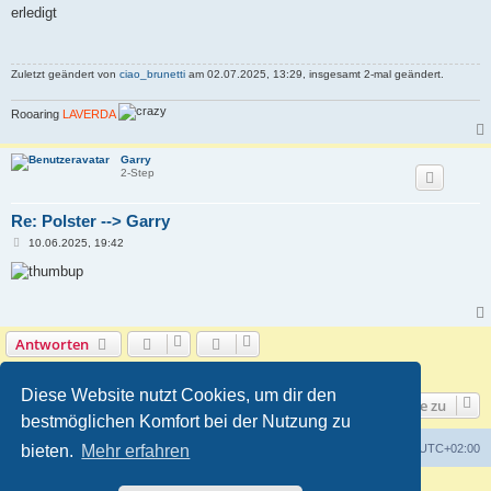
i
erledigt
t
r
a
g
Zuletzt geändert von
ciao_brunetti
am 02.07.2025, 13:29, insgesamt 2-mal geändert.
Rooaring
LAVERDA
Garry
2-Step
Re: Polster --> Garry
B
10.06.2025, 19:42
e
i
t
r
a
g
Antworten
2 Beiträge • Seite
1
von
1
Diese Website nutzt Cookies, um dir den
Gehe zu
bestmöglichen Komfort bei der Nutzung zu
Foren-Übersicht
Alle Zeiten sind
UTC+02:00
bieten.
Mehr erfahren
Powered by
phpBB
® Forum Software © phpBB Limited