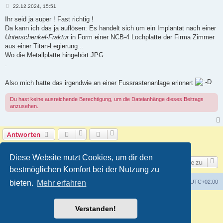
B
22.12.2024, 15:51
e
i
Ihr seid ja super ! Fast richtig !
t
Da kann ich das ja auflösen: Es handelt sich um ein Implantat nach einer
r
a
Unterschenkel-Fraktur
in Form einer NCB-4 Lochplatte der Firma Zimmer
g
aus einer Titan-Legierung...
Wo die Metallplatte hingehört.JPG
.
Also mich hatte das irgendwie an einer Fussrastenanlage erinnert
Du hast keine ausreichende Berechtigung, um die Dateianhänge dieses Beitrags
anzusehen.
Antworten
4 Beiträge • Seite
1
von
1
Diese Website nutzt Cookies, um dir den
Gehe zu
bestmöglichen Komfort bei der Nutzung zu
bieten.
Mehr erfahren
Foren-Übersicht
Alle Zeiten sind
UTC+02:00
Powered by
phpBB
® Forum Software © phpBB Limited
Verstanden!
Deutsche Übersetzung durch
phpBB.de
Customized by
WireSys