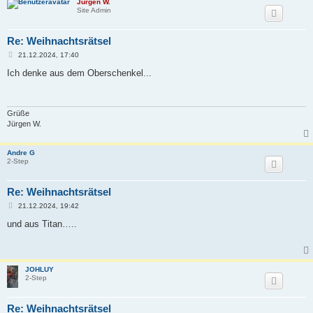
Jürgen W.
Site Admin
Re: Weihnachtsrätsel
B
21.12.2024, 17:40
e
i
Ich denke aus dem Oberschenkel...
t
r
a
g
Grüße
Jürgen W.
Andre G
2-Step
Re: Weihnachtsrätsel
B
21.12.2024, 19:42
e
i
und aus Titan…..
t
r
a
g
JOHLUY
2-Step
Re: Weihnachtsrätsel