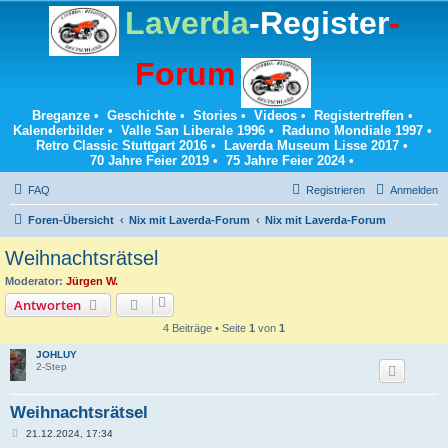
Laverda
-Register
-
Forum
Breganze
•
Geschichte
•
Stories
•
Videos
•
Registertreffen
•
Kalenderbilder
•
Valle San Liberale 1996
•
Raduno Mondiale 1997
•
Retro Classic Stuttgart 2016
•
Laverda Museum Lisse 2017
•
70 Jahre Feier 2019
•
75 Jahre Feier 2024
•
FAQ
Registrieren
Anmelden
Foren-Übersicht
Nix mit Laverda-Forum
Nix mit Laverda-Forum
Weihnachtsrätsel
Moderator:
Jürgen W.
Antworten
4 Beiträge • Seite
1
von
1
JOHLUY
2-Step
Weihnachtsrätsel
B
21.12.2024, 17:34
e