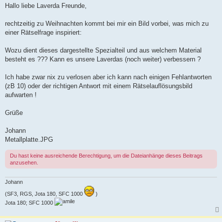
i
Hallo liebe Laverda Freunde,
t
r
a
rechtzeitig zu Weihnachten kommt bei mir ein Bild vorbei, was mich zu
g
einer Rätselfrage inspiriert:
Wozu dient dieses dargestellte Spezialteil und aus welchem Material
besteht es ??? Kann es unsere Laverdas (noch weiter) verbessern ?
Ich habe zwar nix zu verlosen aber ich kann nach einigen Fehlantworten
(zB 10) oder der richtigen Antwort mit einem Rätselauflösungsbild
aufwarten !
Grüße
Johann
Metallplatte.JPG
Du hast keine ausreichende Berechtigung, um die Dateianhänge dieses Beitrags
anzusehen.
Johann
(SF3, RGS, Jota 180, SFC 1000
)
Jota 180; SFC 1000