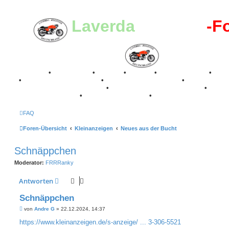
Laverda
-Register
-F
Breganze
•
Geschichte
•
Stories
•
Videos
•
Registertreffen
•
Kale
•
Valle San Liberale 1996
•
Raduno Mondiale 1997
•
Retro Classic Stuttgart 2016
•
Laverda Museum Lisse 2017
•
70 Jahre Feier 2019
•
75 Jahre Feier 2024
•
FAQ
Foren-Übersicht
Kleinanzeigen
Neues aus der Bucht
Schnäppchen
Moderator:
FRRRanky
Antworten
Schnäppchen
B
von
Andre G
»
22.12.2024, 14:37
e
i
https://www.kleinanzeigen.de/s-anzeige/ ... 3-306-5521
t