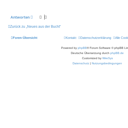
r
a
g
Antworten
Zurück zu „Neues aus der Bucht“
Foren-Übersicht
Kontakt
Datenschutzerklärung
Alle Coo
Powered by
phpBB
® Forum Software © phpBB Lim
Deutsche Übersetzung durch
phpBB.de
Customized by
WireSys
Datenschutz
|
Nutzungsbedingungen