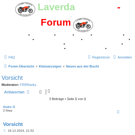
Laverda
-Register
-
Forum
Breganze
•
Geschichte
•
Stories
•
Videos
•
Registertreffen
•
Kalenderbilder
•
Valle San Liberale 1996
•
Raduno Mondiale 1997
•
Retro Classic Stuttgart 2016
•
Laverda Museum Lisse 2017
•
70 Jahre Feier 2019
•
75 Jahre Feier 2024
•
FAQ
Registrieren
Anmelden
Foren-Übersicht
Kleinanzeigen
Neues aus der Bucht
Vorsicht
Moderator:
FRRRanky
Antworten
3 Beiträge • Seite
1
von
1
Andre G
2-Step
Vorsicht
B
16.12.2024, 21:52
e