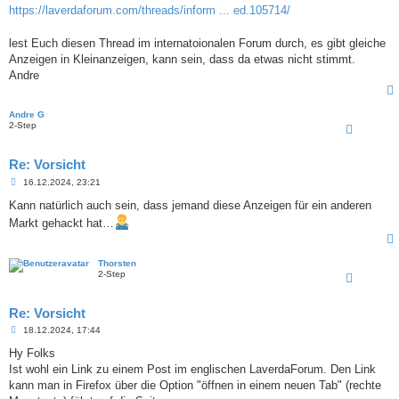
i
https://laverdaforum.com/threads/inform ... ed.105714/
t
r
a
lest Euch diesen Thread im internatoionalen Forum durch, es gibt gleiche
g
Anzeigen in Kleinanzeigen, kann sein, dass da etwas nicht stimmt.
Andre
Andre G
2-Step
Re: Vorsicht
B
16.12.2024, 23:21
e
i
Kann natürlich auch sein, dass jemand diese Anzeigen für ein anderen
t
Markt gehackt hat…
r
a
g
Thorsten
2-Step
Re: Vorsicht
B
18.12.2024, 17:44
e
i
Hy Folks
t
Ist wohl ein Link zu einem Post im englischen LaverdaForum. Den Link
r
a
kann man in Firefox über die Option "öffnen in einem neuen Tab" (rechte
g