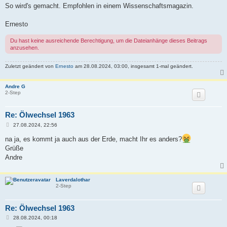
i
So wird's gemacht. Empfohlen in einem Wissenschaftsmagazin.
t
r
a
Ernesto
g
Du hast keine ausreichende Berechtigung, um die Dateianhänge dieses Beitrags
anzusehen.
Zuletzt geändert von
Ernesto
am 28.08.2024, 03:00, insgesamt 1-mal geändert.
Andre G
2-Step
Re: Ölwechsel 1963
B
27.08.2024, 22:56
e
i
na ja, es kommt ja auch aus der Erde, macht Ihr es anders?
t
Grüße
r
a
Andre
g
Laverdalothar
2-Step
Re: Ölwechsel 1963
B
28.08.2024, 00:18
e