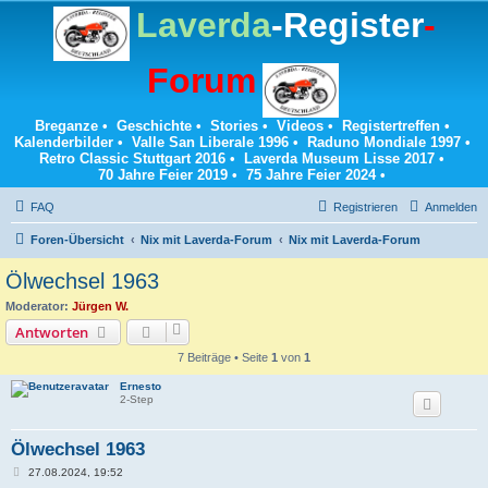
Laverda
-Register
-
Forum
Breganze
•
Geschichte
•
Stories
•
Videos
•
Registertreffen
•
Kalenderbilder
•
Valle San Liberale 1996
•
Raduno Mondiale 1997
•
Retro Classic Stuttgart 2016
•
Laverda Museum Lisse 2017
•
70 Jahre Feier 2019
•
75 Jahre Feier 2024
•
FAQ
Registrieren
Anmelden
Foren-Übersicht
Nix mit Laverda-Forum
Nix mit Laverda-Forum
Ölwechsel 1963
Moderator:
Jürgen W.
Antworten
7 Beiträge • Seite
1
von
1
Ernesto
2-Step
Ölwechsel 1963
B
27.08.2024, 19:52
e