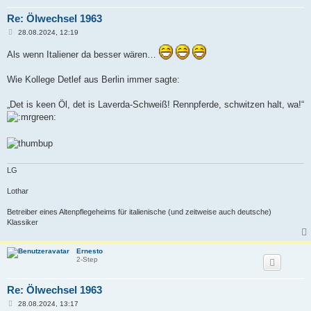
Re: Ölwechsel 1963
B
28.08.2024, 12:19
e
i
Als wenn Italiener da besser wären…
t
r
a
Wie Kollege Detlef aus Berlin immer sagte:
g
„Det is keen Öl, det is Laverda-Schweiß! Rennpferde, schwitzen halt, wa!“
LG
Lothar
Betreiber eines Altenpflegeheims für italienische (und zeitweise auch deutsche)
Klassiker
Ernesto
2-Step
Re: Ölwechsel 1963
B
28.08.2024, 13:17