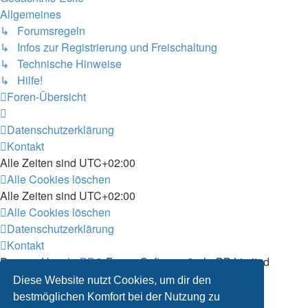
Allgemeines
↳ Forumsregeln
↳ Infos zur Registrierung und Freischaltung
↳ Technische Hinweise
↳ Hilfe!
Foren-Übersicht
Datenschutzerklärung
Kontakt
Alle Zeiten sind
UTC+02:00
Alle Cookies löschen
Alle Zeiten sind
UTC+02:00
Alle Cookies löschen
Datenschutzerklärung
Kontakt
Powered by
phpBB
® Forum Software © phpBB Limited
Deutsche Übersetzung durch
phpBB.de
Diese Website nutzt Cookies, um dir den
Customized by
WireSys
bestmöglichen Komfort bei der Nutzung zu