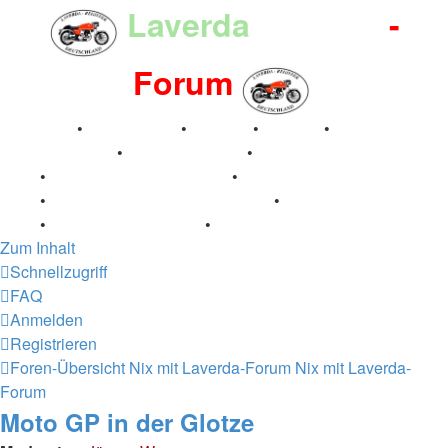
Laverda
-Register
-
Forum
Breganze
•
Geschichte
•
Stories
•
Videos
•
Registertreffen
•
Kalenderbilder
•
Valle San Liberale
1996
•
Raduno Mondiale 1997
•
Retro Classic Stuttgart
2016
•
Laverda Museum Lisse 2017
•
70 Jahre Feier
2019
•
75 Jahre Feier 2024
•
Zum Inhalt
Schnellzugriff
FAQ
Anmelden
Registrieren
Foren-Übersicht
Nix mit Laverda-Forum
Nix mit Laverda-
Forum
Moto GP in der Glotze