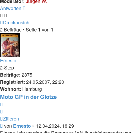
Moderator:
Jürgen W.
Antworten
Druckansicht
2 Beiträge • Seite
1
von
1
Ernesto
2-Step
Beiträge:
2875
Registriert:
24.05.2007, 22:20
Wohnort:
Hamburg
Moto GP in der Glotze
Zitieren
Zitieren
Beitrag
von
Ernesto
»
12.04.2024, 18:29
Dieses Jahr werden die Rennen auf df1 (Nachfolgesender von