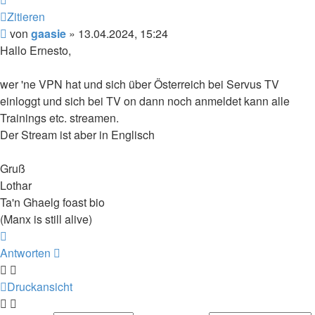
Zitieren
Beitrag
von
gaasie
»
13.04.2024, 15:24
Hallo Ernesto,
wer 'ne VPN hat und sich über Österreich bei Servus TV
einloggt und sich bei TV on dann noch anmeldet kann alle
Trainings etc. streamen.
Der Stream ist aber in Englisch
Gruß
Lothar
Ta'n Ghaelg foast bio
(Manx is still alive)
Nach
oben
Antworten
Druckansicht