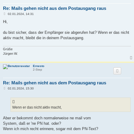
Re: Mails gehen nicht aus dem Postausgang raus
B
02.01.2024, 14:31
e
i
Hi,
t
r
a
du bist sicher, dass der Empfänger sie abgerufen hat? Wenn er das nicht
g
aktiv macht, bleibt die in deinem Postausgang.
Grüße
Jürgen W.
Ernesto
2-Step
Re: Mails gehen nicht aus dem Postausgang raus
B
02.01.2024, 15:30
e
i
t
r
a
Wenn er das nicht aktiv macht,
g
Aber er bekommt doch normalerweise ne mail vom
System, daß er 'ne PN hat. oder?
Wenn ich mich recht erinnere, sogar mit dem PN-Text?