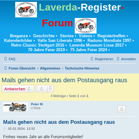
Laverda
-Register
-
Forum
Breganze
•
Geschichte
•
Stories
•
Videos
•
Registertreffen
•
Kalenderbilder
•
Valle San Liberale 1996
•
Raduno Mondiale 1997
•
Retro Classic Stuttgart 2016
•
Laverda Museum Lisse 2017
•
70 Jahre Feier 2019
•
75 Jahre Feier 2024
•
FAQ
Registrieren
Anmelden
Foren-Übersicht
Allgemeines
Technische Hinweise
Mails gehen nicht aus dem Postausgang raus
Antworten
4 Beiträge • Seite
1
von
1
Peter M.
2-Step
Mails gehen nicht aus dem Postausgang raus
B
02.01.2024, 12:52
e
i
Frohes neues Jahr an alle Forumsmitglieder!