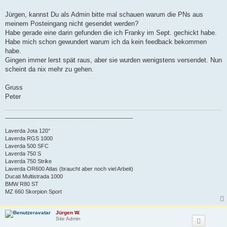
t
r
a
Jürgen, kannst Du als Admin bitte mal schauen warum die PNs aus
g
meinem Posteingang nicht gesendet werden?
Habe gerade eine darin gefunden die ich Franky im Sept. gechickt habe.
Habe mich schon gewundert warum ich da kein feedback bekommen
habe.
Gingen immer lerst spät raus, aber sie wurden wenigstens versendet. Nun
scheint da nix mehr zu gehen.
Gruss
Peter
__________________________________________
Laverda Jota 120°
Laverda RGS 1000
Laverda 500 SFC
Laverda 750 S
Laverda 750 Strike
Laverda OR600 Atlas (braucht aber noch viel Arbeit)
Ducati Multistrada 1000
BMW R80 ST
MZ 660 Skorpion Sport
Jürgen W.
Site Admin