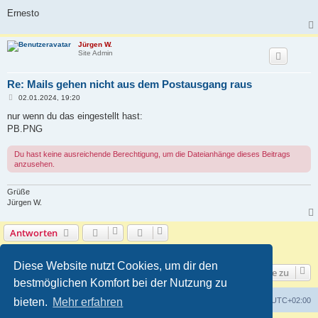
Ernesto
Jürgen W.
Site Admin
Re: Mails gehen nicht aus dem Postausgang raus
B
02.01.2024, 19:20
e
i
nur wenn du das eingestellt hast:
t
PB.PNG
r
a
g
Du hast keine ausreichende Berechtigung, um die Dateianhänge dieses Beitrags
anzusehen.
Grüße
Jürgen W.
Antworten
4 Beiträge • Seite
1
von
1
Diese Website nutzt Cookies, um dir den
Gehe zu
bestmöglichen Komfort bei der Nutzung zu
Foren-Übersicht
Alle Zeiten sind
UTC+02:00
bieten.
Mehr erfahren