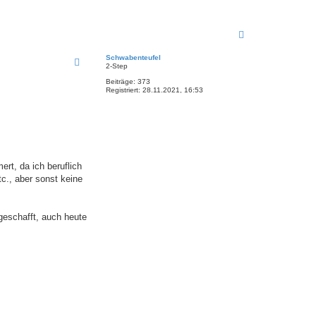
N
a
c
Schwabenteufel
h
2-Step
o
Beiträge:
373
b
Registriert:
28.11.2021, 16:53
e
n
rt, da ich beruflich
c., aber sonst keine
geschafft, auch heute