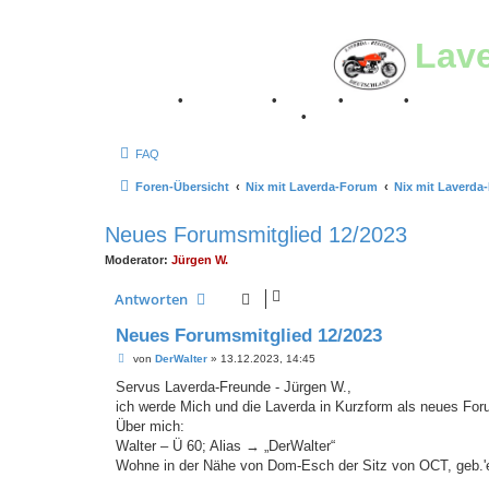
Lav
Breganze
•
Geschichte
•
Stories
•
Videos
•
Registertr
Retro Classic Stuttgart 2016
•
Laverda Museum Lisse 2
FAQ
Foren-Übersicht
Nix mit Laverda-Forum
Nix mit Laverda
Neues Forumsmitglied 12/2023
Moderator:
Jürgen W.
Antworten
Neues Forumsmitglied 12/2023
B
von
DerWalter
»
13.12.2023, 14:45
e
i
Servus Laverda-Freunde - Jürgen W.,
t
ich werde Mich und die Laverda in Kurzform als neues Foru
r
a
Über mich:
g
Walter – Ü 60; Alias → „DerWalter“
Wohne in der Nähe von Dom-Esch der Sitz von OCT, geb.'e