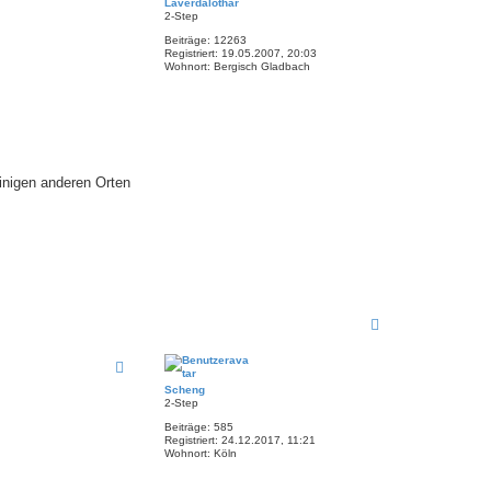
Laverdalothar
b
2-Step
e
Beiträge:
12263
n
Registriert:
19.05.2007, 20:03
Wohnort:
Bergisch Gladbach
inigen anderen Orten
N
a
c
h
o
Scheng
b
2-Step
e
Beiträge:
585
n
Registriert:
24.12.2017, 11:21
Wohnort:
Köln