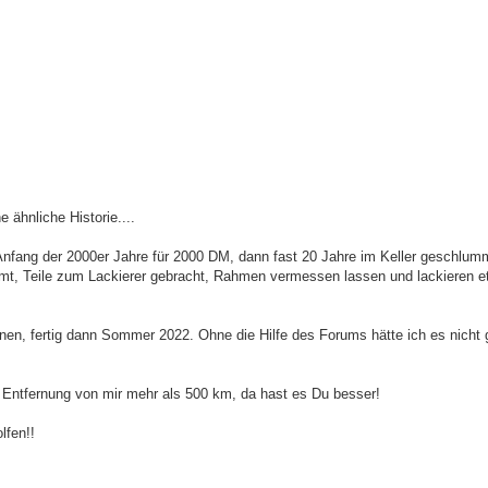
 ähnliche Historie....
nfang der 2000er Jahre für 2000 DM, dann fast 20 Jahre im Keller geschlumme
omt, Teile zum Lackierer gebracht, Rahmen vermessen lassen und lackieren et
en, fertig dann Sommer 2022. Ohne die Hilfe des Forums hätte ich es nicht 
ie Entfernung von mir mehr als 500 km, da hast es Du besser!
lfen!!