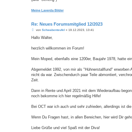
Meine Laverda Bilder
Re: Neues Forumsmitglied 12/2023
B
von
Schwabenteufel
»
19.12.2023, 13:41
e
i
Hallo Walter,
t
r
a
herzlich willkommen im Forum!
g
Mein Moped, ebenfalls eine 1200er, Baujahr 1978, hatte eine
Abgemeldet 1992, von mir als "Hühnerstallfund" erworben A
nicht da war. Zwischendurch paar Teile abmontiert, verchr
Zeit.
Dann in Rente und April 2021 mit dem Wiederaufbau begonn
noch bekomme ich hier regelmäßig Hilfe!
Bei OCT war ich auch und sehr zufrieden, allerdings ist d
Wenn Du Fragen hast, in allen Bereichen, hier wird Dir geho
Liebe Grüße und viel Spaß mit der Diva!