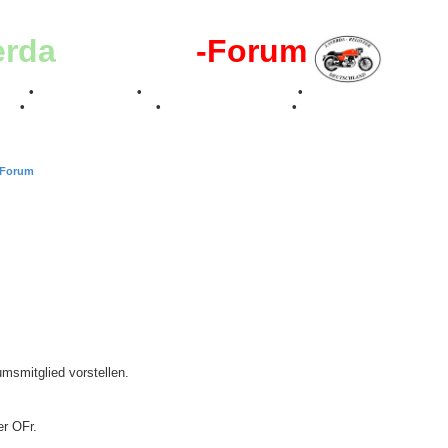
erda
-Register
-Forum
effen
•
Kalenderbilder
•
Valle San Liberale 1996
•
Raduno Mondiale 199
017
•
70 Jahre Feier 2019
•
75 Jahre Feier 2024
•
-Forum
msmitglied vorstellen.
r OFr.