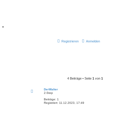
7
•
Registrieren
Anmelden
4 Beiträge • Seite
1
von
1
DerWalter
2-Step
Beiträge:
1
Registriert:
11.12.2023, 17:49