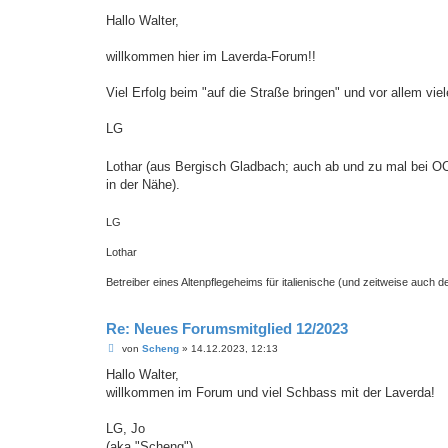
e
i
Hallo Walter,
t
r
a
willkommen hier im Laverda-Forum!!
g
Viel Erfolg beim "auf die Straße bringen" und vor allem viel
LG
Lothar (aus Bergisch Gladbach; auch ab und zu mal bei O
in der Nähe).
LG
Lothar
Betreiber eines Altenpflegeheims für italienische (und zeitweise auch 
Re: Neues Forumsmitglied 12/2023
B
von
Scheng
»
14.12.2023, 12:13
e
i
Hallo Walter,
t
willkommen im Forum und viel Schbass mit der Laverda!
r
a
g
LG, Jo
(aka "Scheng")