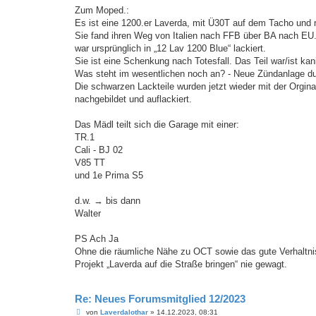
Zum Moped.:
Es ist eine 1200.er Laverda, mit Ü30T auf dem Tacho und 
Sie fand ihren Weg von Italien nach FFB über BA nach EU. 
war ursprünglich in „12 Lav 1200 Blue“ lackiert.
Sie ist eine Schenkung nach Totesfall. Das Teil war/ist kan
Was steht im wesentlichen noch an? - Neue Zündanlage d
Die schwarzen Lackteile wurden jetzt wieder mit der Orgina
nachgebildet und auflackiert.
Das Mädl teilt sich die Garage mit einer:
TR.1
Cali - BJ 02
V85 TT
und 1e Prima S5
d.w. → bis dann
Walter
PS Ach Ja
Ohne die räumliche Nähe zu OCT sowie das gute Verhaltnis
Projekt „Laverda auf die Straße bringen“ nie gewagt.
Re: Neues Forumsmitglied 12/2023
B
von
Laverdalothar
»
14.12.2023, 08:31