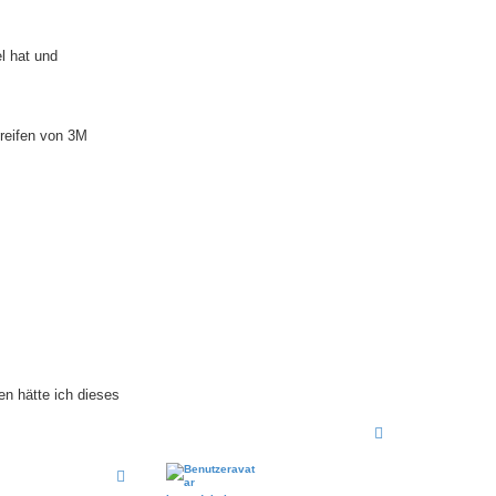
l hat und
treifen von 3M
n hätte ich dieses
N
a
c
h
o