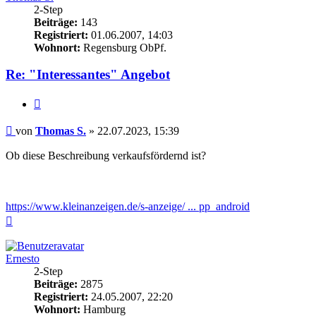
2-Step
Beiträge:
143
Registriert:
01.06.2007, 14:03
Wohnort:
Regensburg ObPf.
Re: "Interessantes" Angebot
Zitieren
Beitrag
von
Thomas S.
»
22.07.2023, 15:39
Ob diese Beschreibung verkaufsfördernd ist?
https://www.kleinanzeigen.de/s-anzeige/ ... pp_android
Nach
oben
Ernesto
2-Step
Beiträge:
2875
Registriert:
24.05.2007, 22:20
Wohnort:
Hamburg