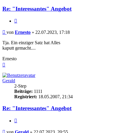
Re: "Interessantes" Angebot
Zitieren
Beitrag
von
Ernesto
»
22.07.2023, 17:18
Tja. Ein einziger Satz hat Alles
kaputt gemacht....
Ernesto
Nach
oben
Gerald
2-Step
Beiträge:
1111
Registriert:
18.05.2007, 21:34
Re: "Interessantes" Angebot
Zitieren
Beitrag
von
Gerald
»
22.07.2023, 20:55