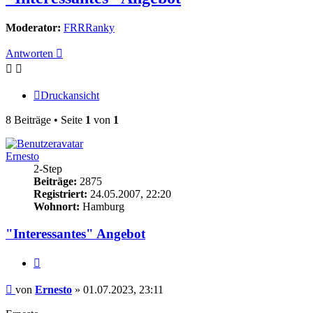
Moderator:
FRRRanky
Antworten
Druckansicht
8 Beiträge • Seite
1
von
1
Ernesto
2-Step
Beiträge:
2875
Registriert:
24.05.2007, 22:20
Wohnort:
Hamburg
"Interessantes" Angebot
Zitieren
Beitrag
von
Ernesto
»
01.07.2023, 23:11