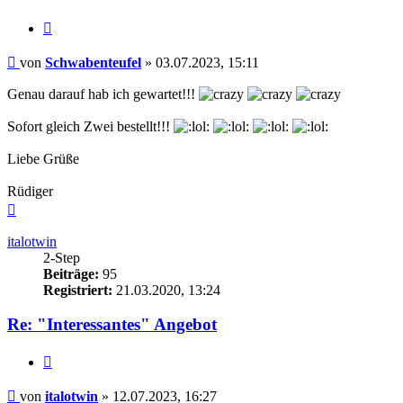
Zitieren
Beitrag
von
Schwabenteufel
»
03.07.2023, 15:11
Genau darauf hab ich gewartet!!!
Sofort gleich Zwei bestellt!!!
Liebe Grüße
Rüdiger
Nach
oben
italotwin
2-Step
Beiträge:
95
Registriert:
21.03.2020, 13:24
Re: "Interessantes" Angebot
Zitieren
Beitrag
von
italotwin
»
12.07.2023, 16:27