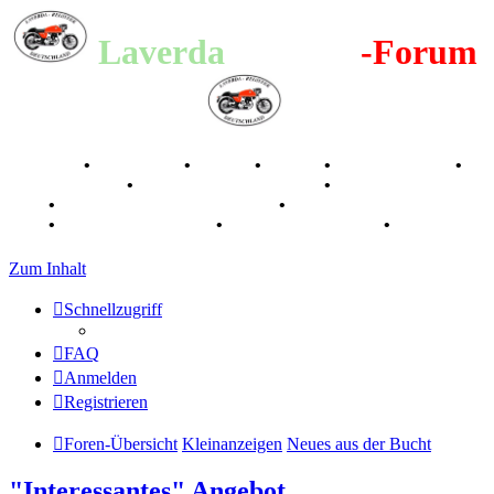
Laverda
-Register
-Forum
Breganze
•
Geschichte
•
Stories
•
Videos
•
Registertreffen
•
Kalenderbilder
•
Valle San Liberale 1996
•
Raduno Mondiale
1997
•
Retro Classic Stuttgart 2016
•
Laverda Museum Lisse
2017
•
70 Jahre Feier 2019
•
75 Jahre Feier 2024
•
Zum Inhalt
Schnellzugriff
FAQ
Anmelden
Registrieren
Foren-Übersicht
Kleinanzeigen
Neues aus der Bucht
"Interessantes" Angebot