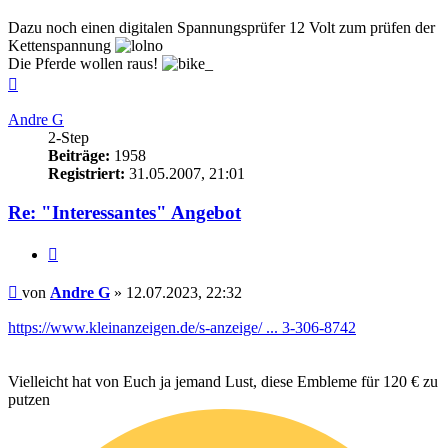
Dazu noch einen digitalen Spannungsprüfer 12 Volt zum prüfen der
Kettenspannung
Die Pferde wollen raus!
Nach
oben
Andre G
2-Step
Beiträge:
1958
Registriert:
31.05.2007, 21:01
Re: "Interessantes" Angebot
Zitieren
Beitrag
von
Andre G
»
12.07.2023, 22:32
https://www.kleinanzeigen.de/s-anzeige/ ... 3-306-8742
Vielleicht hat von Euch ja jemand Lust, diese Embleme für 120 € zu
putzen