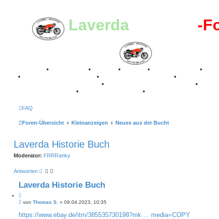
Laverda
-Register
-F
Breganze
•
Geschichte
•
Stories
•
Videos
•
Registertreffen
•
Kale
•
Valle San Liberale 1996
•
Raduno Mondiale 1997
•
Retro Classic Stuttgart 2016
•
Laverda Museum Lisse 2017
•
70 Jahre Feier 2019
•
75 Jahre Feier 2024
•
FAQ
Foren-Übersicht
Kleinanzeigen
Neues aus der Bucht
Laverda Historie Buch
Moderator:
FRRRanky
Antworten
Laverda Historie Buch
Z
B
i
von
Thomas S.
»
09.04.2023, 10:35
e
t
i
https://www.ebay.de/itm/385535730198?mk ... media=COPY
i