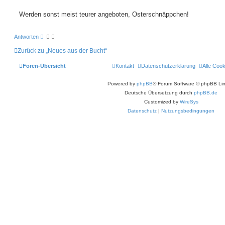
t
e
r
r
a
Werden sonst meist teurer angeboten, Osterschnäppchen!
e
g
n
Antworten
Zurück zu „Neues aus der Bucht“
Foren-Übersicht
Kontakt
Datenschutzerklärung
Alle Coo
Powered by
phpBB
® Forum Software © phpBB Lim
Deutsche Übersetzung durch
phpBB.de
Customized by
WireSys
Datenschutz
|
Nutzungsbedingungen