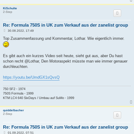
KiSchulte
2-Step
Re: Formula 750S in UK zum Verkauf aus der zanelist group
B
30.08.2022, 17:49
e
i
Top Zusammenfassung und Kommentar, Lothar. Wie eigentlich immer.
t
r
a
g
Es gibt auch ein kurzes Video seit heute, sieht gut aus, aber Du hast
schon recht @Lothar, Den Motoraspekt müsste man wie immer genauer
durchleuchten.
https://youtu.be/UmdGX1sQvsQ
750 SF2 - 1974
750S Formula - 1999
KTM LC4 640 SixDays / Umbau auf SuMo - 1999
quiddelbacher
2-Step
Re: Formula 750S in UK zum Verkauf aus der zanelist group
B
01.09.2022, 07:51