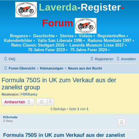
Laverda
-Register
-
Forum
Breganze
•
Geschichte
•
Stories
•
Videos
•
Registertreffen
•
Kalenderbilder
•
Valle San Liberale 1996
•
Raduno Mondiale 1997
•
Retro Classic Stuttgart 2016
•
Laverda Museum Lisse 2017
•
70 Jahre Feier 2019
•
75 Jahre Feier 2024
•
FAQ
Registrieren
Anmelden
Foren-Übersicht
Kleinanzeigen
Neues aus der Bucht
Formula 750S in UK zum Verkauf aus der
zanelist group
Moderator:
FRRRanky
Antworten
5 Beiträge • Seite
1
von
1
KiSchulte
2-Step
Formula 750S in UK zum Verkauf aus der zanelist