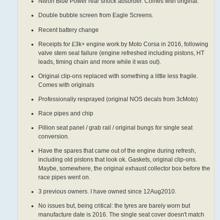
Nitron Blue Power rear shock absorber. Comes with original.
Double bubble screen from Eagle Screens.
Recent battery change
Receipts for £3k+ engine work by Moto Corsa in 2016, following
valve stem seal failure (engine refreshed including pistons, HT
leads, timing chain and more while it was out).
Original clip-ons replaced with something a little less fragile.
Comes with originals
Professionally resprayed (original NOS decals from 3cMoto)
Race pipes and chip
Pillion seat panel / grab rail / original bungs for single seat
conversion.
Have the spares that came out of the engine during refresh,
including old pistons that look ok. Gaskets, original clip-ons.
Maybe, somewhere, the original exhaust collector box before the
race pipes went on.
3 previous owners. I have owned since 12Aug2010.
No issues but, being critical: the tyres are barely worn but
manufacture date is 2016. The single seat cover doesn't match