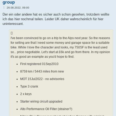
group
B
26.08.2022, 09:00
e
i
Der ein oder andere hat es sicher auch schon gesehen, trotzdem wollte
t
ich das hier nochmal teilen. Leider UK daher wahrscheinlich für hier
r
a
uninteressant.
g
I've been convinced to go on a trip to the Alps next year. So the reasons
for selling are that I need some money and garage space for a suitable
bike. While I love the character and looks, my 750SF is the least used
so... price negotiable. Let's start at £6k and go from there. In my opinion
it's as good an example as you'd hope to find.
First registered 01Sep2010
8759 km / 5443 miles from new
MOT 15Jul2022 - no advisories
Type 3 crank
2 x keys
Starter wiring circuit upgraded
Alto Performance Oil Filter (strainer?)