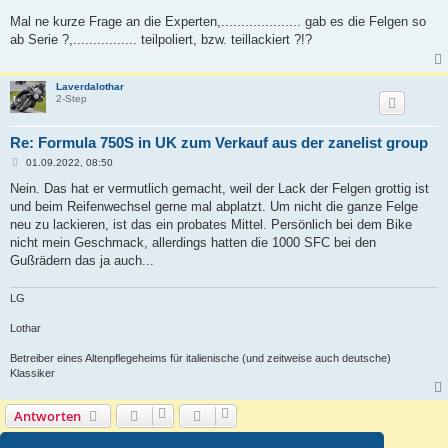
e
i
Mal ne kurze Frage an die Experten,.................... gab es die Felgen so
t
ab Serie ?,................ teilpoliert, bzw. teillackiert ?!?
r
a
g
Laverdalothar
2-Step
Re: Formula 750S in UK zum Verkauf aus der zanelist group
B
01.09.2022, 08:50
e
i
Nein. Das hat er vermutlich gemacht, weil der Lack der Felgen grottig ist
t
und beim Reifenwechsel gerne mal abplatzt. Um nicht die ganze Felge
r
a
neu zu lackieren, ist das ein probates Mittel. Persönlich bei dem Bike
g
nicht mein Geschmack, allerdings hatten die 1000 SFC bei den
Gußrädern das ja auch...
LG
Lothar
Betreiber eines Altenpflegeheims für italienische (und zeitweise auch deutsche)
Klassiker
Antworten
5 Beiträge • Seite
1
von
1