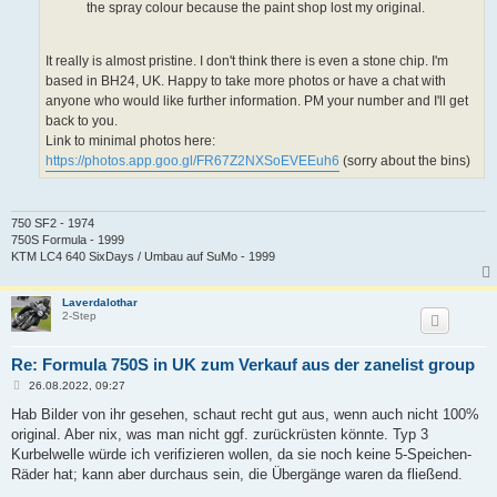
the spray colour because the paint shop lost my original.
It really is almost pristine. I don't think there is even a stone chip. I'm
based in BH24, UK. Happy to take more photos or have a chat with
anyone who would like further information. PM your number and I'll get
back to you.
Link to minimal photos here:
https://photos.app.goo.gl/FR67Z2NXSoEVEEuh6
(sorry about the bins)
750 SF2 - 1974
750S Formula - 1999
KTM LC4 640 SixDays / Umbau auf SuMo - 1999
Laverdalothar
2-Step
Re: Formula 750S in UK zum Verkauf aus der zanelist group
B
26.08.2022, 09:27
e
i
Hab Bilder von ihr gesehen, schaut recht gut aus, wenn auch nicht 100%
t
original. Aber nix, was man nicht ggf. zurückrüsten könnte. Typ 3
r
a
Kurbelwelle würde ich verifizieren wollen, da sie noch keine 5-Speichen-
g
Räder hat; kann aber durchaus sein, die Übergänge waren da fließend.