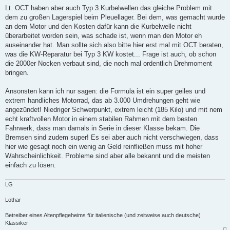
Lt. OCT haben aber auch Typ 3 Kurbelwellen das gleiche Problem mit
dem zu großen Lagerspiel beim Pleuellager. Bei dem, was gemacht wurde
an dem Motor und den Kosten dafür kann die Kurbelwelle nicht
überarbeitet worden sein, was schade ist, wenn man den Motor eh
auseinander hat. Man sollte sich also bitte hier erst mal mit OCT beraten,
was die KW-Reparatur bei Typ 3 KW kostet... Frage ist auch, ob schon
die 2000er Nocken verbaut sind, die noch mal ordentlich Drehmoment
bringen.
Ansonsten kann ich nur sagen: die Formula ist ein super geiles und
extrem handliches Motorrad, das ab 3.000 Umdrehungen geht wie
angezündet! Niedriger Schwerpunkt, extrem leicht (185 Kilo) und mit nem
echt kraftvollen Motor in einem stabilen Rahmen mit dem besten
Fahrwerk, dass man damals in Serie in dieser Klasse bekam. Die
Bremsen sind zudem super! Es sei aber auch nicht verschwiegen, dass
hier wie gesagt noch ein wenig an Geld reinfließen muss mit hoher
Wahrscheinlichkeit. Probleme sind aber alle bekannt und die meisten
einfach zu lösen.
LG
Lothar
Betreiber eines Altenpflegeheims für italienische (und zeitweise auch deutsche)
Klassiker