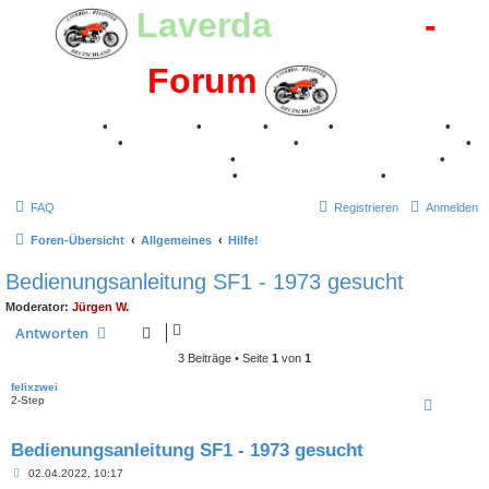
Laverda
-Register
-
Forum
Breganze
•
Geschichte
•
Stories
•
Videos
•
Registertreffen
•
Kalenderbilder
•
Valle San Liberale 1996
•
Raduno Mondiale 1997
•
Retro Classic Stuttgart 2016
•
Laverda Museum Lisse 2017
•
70 Jahre Feier 2019
•
75 Jahre Feier 2024
•
FAQ
Registrieren
Anmelden
Foren-Übersicht
Allgemeines
Hilfe!
Bedienungsanleitung SF1 - 1973 gesucht
Moderator:
Jürgen W.
Antworten
3 Beiträge • Seite
1
von
1
felixzwei
2-Step
Bedienungsanleitung SF1 - 1973 gesucht
B
02.04.2022, 10:17
e