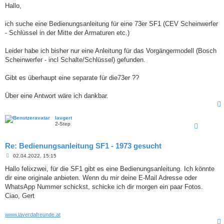
i
Hallo,
t
r
a
ich suche eine Bedienungsanleitung für eine 73er SF1 (CEV Scheinwerfer
g
- Schlüssel in der Mitte der Armaturen etc.)
Leider habe ich bisher nur eine Anleitung für das Vorgängermodell (Bosch
Scheinwerfer - incl Schalte/Schlüssel) gefunden.
Gibt es überhaupt eine separate für die73er ??
Über eine Antwort wäre ich dankbar.
lavgert
2-Step
Re: Bedienungsanleitung SF1 - 1973 gesucht
B
02.04.2022, 15:15
e
i
Hallo felixzwei, für die SF1 gibt es eine Bedienungsanleitung. Ich könnte
t
dir eine originale anbieten. Wenn du mir deine E-Mail Adresse oder
r
a
WhatsApp Nummer schickst, schicke ich dir morgen ein paar Fotos.
g
Ciao, Gert
www.laverdafreunde.at