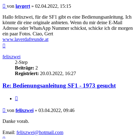
Beitrag
von
lavgert
»
02.04.2022, 15:15
Hallo felixzwei, für die SF1 gibt es eine Bedienungsanleitung. Ich
könnte dir eine originale anbieten. Wenn du mir deine E-Mail
Adresse oder WhatsApp Nummer schickst, schicke ich dir morgen
ein paar Fotos. Ciao, Gert
www.laverdafreunde.at
Nach
oben
felixzwei
2-Step
Beiträge:
2
Registriert:
20.03.2022, 16:27
Re: Bedienungsanleitung SF1 - 1973 gesucht
Zitieren
Beitrag
von
felixzwei
»
03.04.2022, 09:46
Danke vorab.
Email:
felixzwei@hotmail.com
Nach