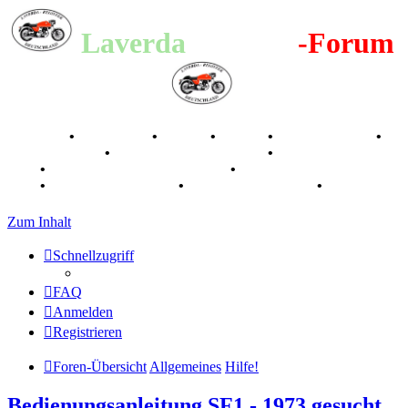
Laverda
-Register
-Forum
Breganze
•
Geschichte
•
Stories
•
Videos
•
Registertreffen
•
Kalenderbilder
•
Valle San Liberale 1996
•
Raduno Mondiale
1997
•
Retro Classic Stuttgart 2016
•
Laverda Museum Lisse
2017
•
70 Jahre Feier 2019
•
75 Jahre Feier 2024
•
Zum Inhalt
Schnellzugriff
FAQ
Anmelden
Registrieren
Foren-Übersicht
Allgemeines
Hilfe!
Bedienungsanleitung SF1 - 1973 gesucht