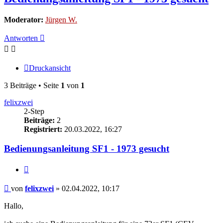
Moderator:
Jürgen W.
Antworten
Druckansicht
3 Beiträge • Seite
1
von
1
felixzwei
2-Step
Beiträge:
2
Registriert:
20.03.2022, 16:27
Bedienungsanleitung SF1 - 1973 gesucht
Zitieren
Beitrag
von
felixzwei
»
02.04.2022, 10:17
Hallo,