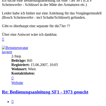
ich suche eine Bedienungsanleitung für eine 73er SF1 (CEV
Scheinwerfer - Schlüssel in der Mitte der Armaturen etc.)
Leider habe ich bisher nur eine Anleitung für das Vorgängermodell
(Bosch Scheinwerfer - incl Schalte/Schlüssel) gefunden.
Gibt es überhaupt eine separate für die73er ??
Über eine Antwort wäre ich dankbar.
Nach
oben
lavgert
2-Step
Beiträge:
841
Registriert:
15.06.2007, 10:05
Wohnort:
Wien
Kontaktdaten:
Kontaktdaten
von
Website
lavgert
Re: Bedienungsanleitung SF1 - 1973 gesucht
Zitieren