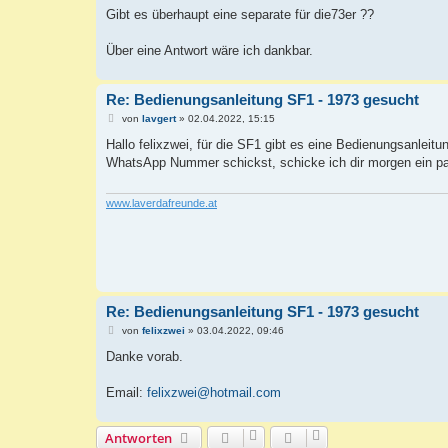
Gibt es überhaupt eine separate für die73er ??
Über eine Antwort wäre ich dankbar.
Re: Bedienungsanleitung SF1 - 1973 gesucht
B
von
lavgert
»
02.04.2022, 15:15
e
i
Hallo felixzwei, für die SF1 gibt es eine Bedienungsanleitu
t
WhatsApp Nummer schickst, schicke ich dir morgen ein pa
r
a
g
www.laverdafreunde.at
Re: Bedienungsanleitung SF1 - 1973 gesucht
B
von
felixzwei
»
03.04.2022, 09:46
e
i
Danke vorab.
t
r
a
Email:
felixzwei@hotmail.com
g
Antworten