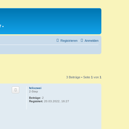
7
•
Registrieren
Anmelden
3 Beiträge • Seite
1
von
1
felixzwei
2-Step
Beiträge:
2
Registriert:
20.03.2022, 16:27