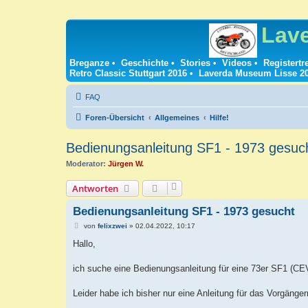
Lav
Breganze
•
Geschichte
•
Stories
•
Videos
•
Registertr
Retro Classic Stuttgart 2016
•
Laverda Museum Lisse 2
FAQ
Foren-Übersicht
Allgemeines
Hilfe!
Bedienungsanleitung SF1 - 1973 gesuc
Moderator:
Jürgen W.
Antworten
Bedienungsanleitung SF1 - 1973 gesucht
B
von
felixzwei
»
02.04.2022, 10:17
e
i
Hallo,
t
r
a
ich suche eine Bedienungsanleitung für eine 73er SF1 (CEV
g
Leider habe ich bisher nur eine Anleitung für das Vorgänge