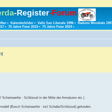
erda
-Register
-Forum
effen
•
Kalenderbilder
•
Valle San Liberale 1996
•
Raduno Mondiale 199
017
•
70 Jahre Feier 2019
•
75 Jahre Feier 2024
•
ht
 Scheinwerfer - Schlüssel in der Mitte der Armaturen etc.)
rmodell (Bosch Scheinwerfer - incl Schalte/Schlüssel) gefunden.