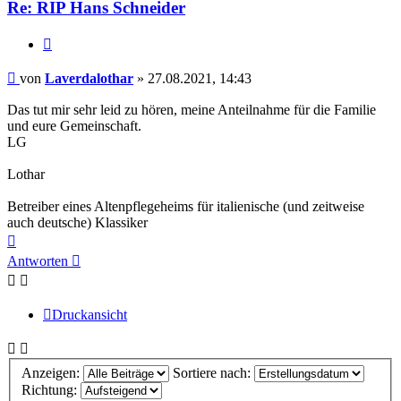
Re: RIP Hans Schneider
Zitieren
Beitrag
von
Laverdalothar
»
27.08.2021, 14:43
Das tut mir sehr leid zu hören, meine Anteilnahme für die Familie
und eure Gemeinschaft.
LG
Lothar
Betreiber eines Altenpflegeheims für italienische (und zeitweise
auch deutsche) Klassiker
Nach
oben
Antworten
Druckansicht
Anzeigen:
Sortiere nach:
Richtung: