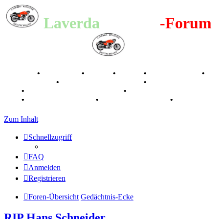
Laverda
-Register
-Forum
Breganze
•
Geschichte
•
Stories
•
Videos
•
Registertreffen
•
Kalenderbilder
•
Valle San Liberale 1996
•
Raduno Mondiale
1997
•
Retro Classic Stuttgart 2016
•
Laverda Museum Lisse
2017
•
70 Jahre Feier 2019
•
75 Jahre Feier 2024
•
Zum Inhalt
Schnellzugriff
FAQ
Anmelden
Registrieren
Foren-Übersicht
Gedächtnis-Ecke
RIP Hans Schneider