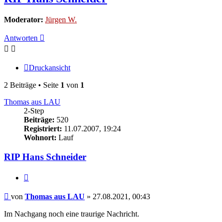
Moderator:
Jürgen W.
Antworten
Druckansicht
2 Beiträge • Seite
1
von
1
Thomas aus LAU
2-Step
Beiträge:
520
Registriert:
11.07.2007, 19:24
Wohnort:
Lauf
RIP Hans Schneider
Zitieren
Beitrag
von
Thomas aus LAU
»
27.08.2021, 00:43
Im Nachgang noch eine traurige Nachricht.