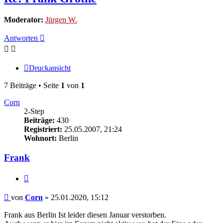
Moderator:
Jürgen W.
Antworten
Druckansicht
7 Beiträge • Seite
1
von
1
Corn
2-Step
Beiträge:
430
Registriert:
25.05.2007, 21:24
Wohnort:
Berlin
Frank
Zitieren
Beitrag
von
Corn
»
25.01.2020, 15:12
Frank aus Berlin Ist leider diesen Januar verstorben.