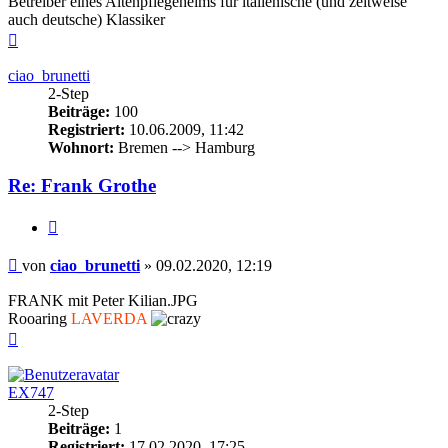
Betreiber eines Altenpflegeheims für italienische (und zeitweise
auch deutsche) Klassiker
Nach
oben
ciao_brunetti
2-Step
Beiträge:
100
Registriert:
10.06.2009, 11:42
Wohnort:
Bremen --> Hamburg
Re: Frank Grothe
Zitieren
Beitrag
von
ciao_brunetti
»
09.02.2020, 12:19
FRANK mit Peter Kilian.JPG
Rooaring
LAVERDA
Nach
oben
EX747
2-Step
Beiträge:
1
Registriert:
17.02.2020, 17:25