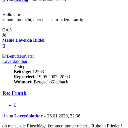
.
Hallo Corn,
kannte ihn nicht, aber das ist trotzdem traurig!
Gruß
Jo
Meine Laverda Bilder
Nach
oben
Laverdalothar
2-Step
Beiträge:
12263
Registriert:
19.05.2007, 20:03
Wohnort:
Bergisch Gladbach
Re: Frank
Zitieren
Beitrag
von
Laverdalothar
»
26.01.2020, 22:38
oh man... die Einschläge kommen immer näher... Ruhe in Frieden!