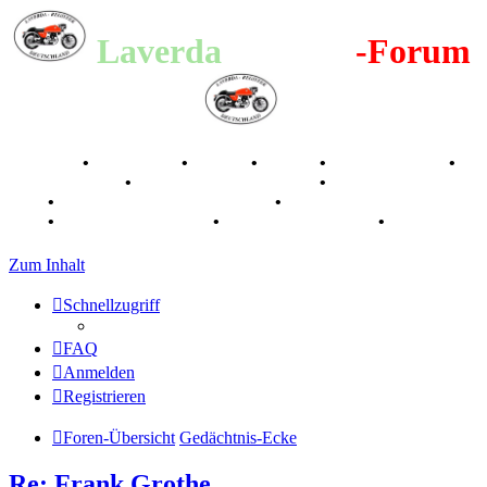
Laverda
-Register
-Forum
Breganze
•
Geschichte
•
Stories
•
Videos
•
Registertreffen
•
Kalenderbilder
•
Valle San Liberale 1996
•
Raduno Mondiale
1997
•
Retro Classic Stuttgart 2016
•
Laverda Museum Lisse
2017
•
70 Jahre Feier 2019
•
75 Jahre Feier 2024
•
Zum Inhalt
Schnellzugriff
FAQ
Anmelden
Registrieren
Foren-Übersicht
Gedächtnis-Ecke
Re: Frank Grothe