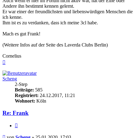
Auch wenn er hier im Forum nicht aktiv war, hat der Eine oder
Andere ihn bestimmt kennen gelernt.
Er war einer der freundlichsten und liebenswürdigen Menschen die
ich kenne.
Ihm ist es zu verdanken, dass ich meine 3cl habe.
Mach es gut Frank!
(Weitere Infos auf der Seite des Laverda Clubs Berlin)
Cornelius
Nach
oben
Scheng
2-Step
Beiträge:
585
Registriert:
24.12.2017, 11:21
Wohnort:
Köln
Re: Frank
Zitieren
Beitrag
von
Scheng
»
25.01.2020, 17:03