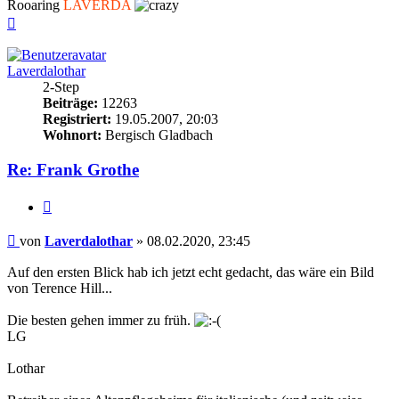
Rooaring
LAVERDA
Nach
oben
Laverdalothar
2-Step
Beiträge:
12263
Registriert:
19.05.2007, 20:03
Wohnort:
Bergisch Gladbach
Re: Frank Grothe
Zitieren
Beitrag
von
Laverdalothar
»
08.02.2020, 23:45
Auf den ersten Blick hab ich jetzt echt gedacht, das wäre ein Bild
von Terence Hill...
Die besten gehen immer zu früh.
LG
Lothar