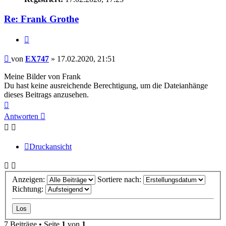
Re: Frank Grothe
Zitieren
Beitrag
von
EX747
»
17.02.2020, 21:51
Meine Bilder von Frank
Du hast keine ausreichende Berechtigung, um die Dateianhänge
dieses Beitrags anzusehen.
Nach
oben
Antworten
Druckansicht
Anzeigen:
Sortiere nach:
Richtung:
7 Beiträge • Seite
1
von
1