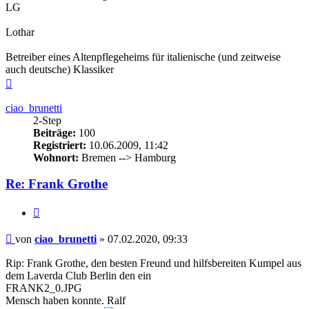
LG
Lothar
Betreiber eines Altenpflegeheims für italienische (und zeitweise
auch deutsche) Klassiker
Nach
oben
ciao_brunetti
2-Step
Beiträge:
100
Registriert:
10.06.2009, 11:42
Wohnort:
Bremen --> Hamburg
Re: Frank Grothe
Zitieren
Beitrag
von
ciao_brunetti
»
07.02.2020, 09:33
Rip: Frank Grothe, den besten Freund und hilfsbereiten Kumpel aus
dem Laverda Club Berlin den ein
FRANK2_0.JPG
Mensch haben konnte. Ralf