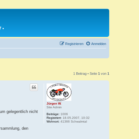
7
•
Registrieren
Anmelden
1 Beitrag • Seite
1
von
1
Jürgen W.
Site Admin
m gelegentlich nicht
Beiträge:
1006
Registriert:
18.05.2007, 10:32
Wohnort:
41366 Schwalmtal
dersammlung, den