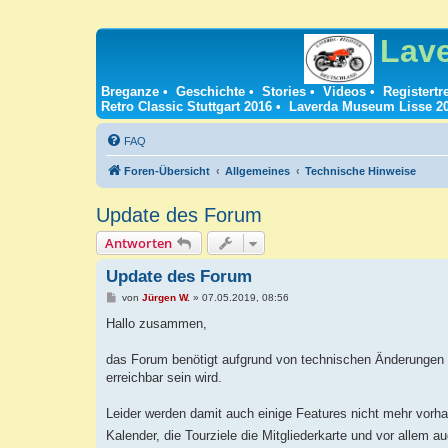
Lav
Breganze
•
Geschichte
•
Stories
•
Videos
•
Registertr
Retro Classic Stuttgart 2016
•
Laverda Museum Lisse 2
FAQ
Foren-Übersicht
Allgemeines
Technische Hinweise
Update des Forum
Antworten
Update des Forum
B
von
Jürgen W.
»
07.05.2019, 08:56
e
i
Hallo zusammen,
t
r
a
das Forum benötigt aufgrund von technischen Änderungen 
g
erreichbar sein wird.
Leider werden damit auch einige Features nicht mehr vorhan
Kalender, die Tourziele die Mitgliederkarte und vor allem a