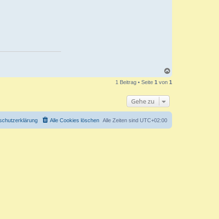
N
a
1 Beitrag • Seite
1
von
1
c
h
o
Gehe zu
b
e
n
schutzerklärung
Alle Cookies löschen
Alle Zeiten sind
UTC+02:00