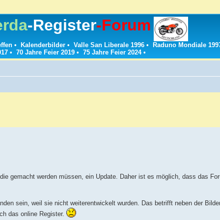
erda
-Register
-Forum
effen
•
Kalenderbilder
•
Valle San Liberale 1996
•
Raduno Mondiale 199
017
•
70 Jahre Feier 2019
•
75 Jahre Feier 2024
•
die gemacht werden müssen, ein Update. Daher ist es möglich, dass das Foru
den sein, weil sie nicht weiterentwickelt wurden. Das betrifft neben der Bil
uch das online Register.