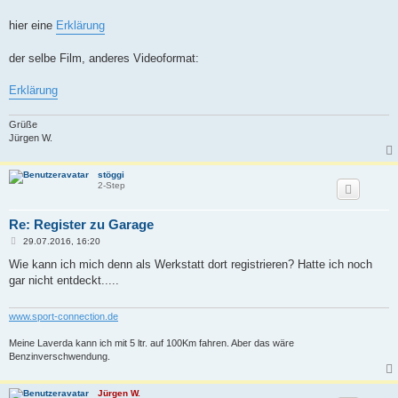
t
r
a
hier eine
Erklärung
g
der selbe Film, anderes Videoformat:
Erklärung
Grüße
Jürgen W.
stöggi
2-Step
Re: Register zu Garage
B
29.07.2016, 16:20
e
i
Wie kann ich mich denn als Werkstatt dort registrieren? Hatte ich noch
t
gar nicht entdeckt.....
r
a
g
www.sport-connection.de
Meine Laverda kann ich mit 5 ltr. auf 100Km fahren. Aber das wäre
Benzinverschwendung.
Jürgen W.