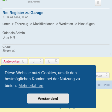
Site Admin
Re: Register zu Garage
B
29.07.2016, 21:00
e
i
unter -> Fahrzeug -> Modifikationen -> Werkstatt -> Hinzufügen
t
r
a
Oder als Admin.
g
Bitte PN
Grüße
Jürgen W.
Antworten
3 Beiträge • Seite
1
von
1
Diese Website nutzt Cookies, um dir den
Gehe zu
bestmöglichen Komfort bei der Nutzung zu
Foren-Übersicht
Alle Zeiten sind
UTC+02:00
bieten.
Mehr erfahren
Powered by
phpBB
® Forum Software © phpBB Limited
Verstanden!
Deutsche Übersetzung durch
phpBB.de
Customized by
WireSys
Datenschutz
|
Nutzungsbedingungen