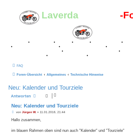
Laverda
-Register
-F
Breganze
•
Geschichte
•
Stories
•
Videos
•
Registertreffen
•
Kale
•
Valle San Liberale 1996
•
Raduno Mondiale 1997
•
Retro Classic Stuttgart 2016
•
Laverda Museum Lisse 2017
•
70 Jahre Feier 2019
•
75 Jahre Feier 2024
•
FAQ
Foren-Übersicht
Allgemeines
Technische Hinweise
Neu: Kalender und Tourziele
Antworten
Neu: Kalender und Tourziele
B
von
Jürgen W.
»
11.01.2016, 21:44
e
i
Hallo zusammen,
t
r
a
im blauen Rahmen oben sind nun auch "Kalender" und "Tourziele"