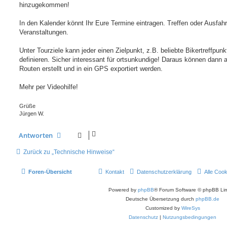
g
hinzugekommen!
In den Kalender könnt Ihr Eure Termine eintragen. Treffen oder Ausfahr
Veranstaltungen.
Unter Tourziele kann jeder einen Zielpunkt, z.B. beliebte Bikertreffpunk
definieren. Sicher interessant für ortsunkundige! Daraus können dann 
Routen erstellt und in ein GPS exportiert werden.
Mehr per Videohilfe!
Grüße
Jürgen W.
Antworten
Zurück zu „Technische Hinweise“
Foren-Übersicht
Kontakt
Datenschutzerklärung
Alle Coo
Powered by
phpBB
® Forum Software © phpBB Lim
Deutsche Übersetzung durch
phpBB.de
Customized by
WireSys
Datenschutz
|
Nutzungsbedingungen