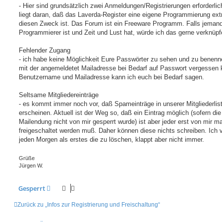
g
- Hier sind grundsätzlich zwei Anmeldungen/Registrierungen erforderlic
liegt daran, daß das Laverda-Register eine eigene Programmierung extr
diesen Zweck ist. Das Forum ist ein Freeware Programm. Falls jeman
Programmierer ist und Zeit und Lust hat, würde ich das gerne verknüpf
Fehlender Zugang
- ich habe keine Möglichkeit Eure Passwörter zu sehen und zu benenne
mit der angemeldetet Mailadresse bei Bedarf auf Passwort vergessen k
Benutzername und Mailadresse kann ich euch bei Bedarf sagen.
Seltsame Mitgliedereinträge
- es kommt immer noch vor, daß Spameinträge in unserer Mitgliederlis
erscheinen. Aktuell ist der Weg so, daß ein Eintrag möglich (sofern die
Mailendung nicht von mir gesperrt wurde) ist aber jeder erst von mir m
freigeschaltet werden muß. Daher können diese nichts schreiben. Ich 
jeden Morgen als erstes die zu löschen, klappt aber nicht immer.
Grüße
Jürgen W.
Gesperrt
Zurück zu „Infos zur Registrierung und Freischaltung“