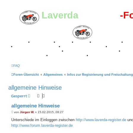
Laverda
-Register
-F
Breganze
•
Geschichte
•
Stories
•
Videos
•
Registertreffen
•
Kale
•
Valle San Liberale 1996
•
Raduno Mondiale 1997
•
Retro Classic Stuttgart 2016
•
Laverda Museum Lisse 2017
•
70 Jahre Feier 2019
•
75 Jahre Feier 2024
•
FAQ
Foren-Übersicht
Allgemeines
Infos zur Registrierung und Freischaltung
allgemeine Hinweise
Gesperrt
allgemeine Hinweise
B
von
Jürgen W.
»
15.02.2015, 08:27
e
i
Unterschiede im Einloggen zwischen
http://www.laverda-register.de
un
t
http://www.forum.laverda-register.de
r
a