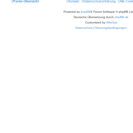
Foren-Übersicht
Kontakt
Datenschutzerklärung
Alle Coo
Powered by
phpBB
® Forum Software © phpBB Lim
Deutsche Übersetzung durch
phpBB.de
Customized by
WireSys
Datenschutz
|
Nutzungsbedingungen