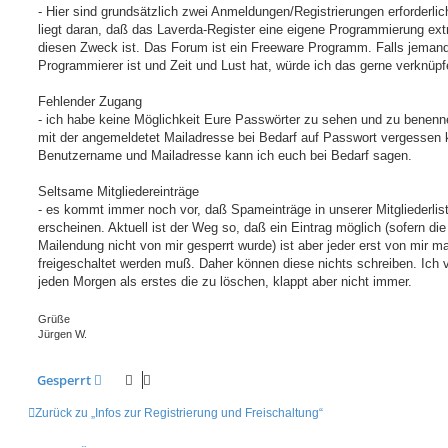
g
- Hier sind grundsätzlich zwei Anmeldungen/Registrierungen erforderlic
liegt daran, daß das Laverda-Register eine eigene Programmierung extr
diesen Zweck ist. Das Forum ist ein Freeware Programm. Falls jeman
Programmierer ist und Zeit und Lust hat, würde ich das gerne verknüpf
Fehlender Zugang
- ich habe keine Möglichkeit Eure Passwörter zu sehen und zu benenne
mit der angemeldetet Mailadresse bei Bedarf auf Passwort vergessen k
Benutzername und Mailadresse kann ich euch bei Bedarf sagen.
Seltsame Mitgliedereinträge
- es kommt immer noch vor, daß Spameinträge in unserer Mitgliederlis
erscheinen. Aktuell ist der Weg so, daß ein Eintrag möglich (sofern die
Mailendung nicht von mir gesperrt wurde) ist aber jeder erst von mir m
freigeschaltet werden muß. Daher können diese nichts schreiben. Ich 
jeden Morgen als erstes die zu löschen, klappt aber nicht immer.
Grüße
Jürgen W.
Gesperrt
Zurück zu „Infos zur Registrierung und Freischaltung“