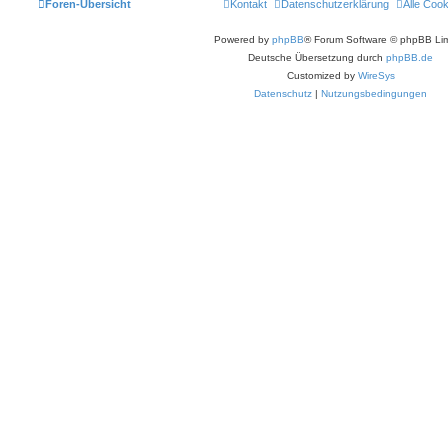
Foren-Übersicht
Kontakt
Datenschutzerklärung
Alle Coo
Powered by
phpBB
® Forum Software © phpBB Lim
Deutsche Übersetzung durch
phpBB.de
Customized by
WireSys
Datenschutz
|
Nutzungsbedingungen