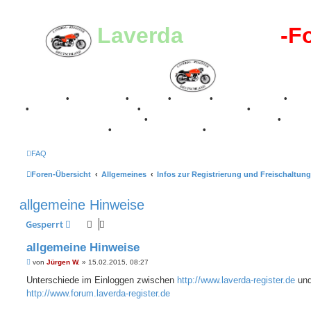
Laverda
-Register
-F
Breganze
•
Geschichte
•
Stories
•
Videos
•
Registertreffen
•
Kale
•
Valle San Liberale 1996
•
Raduno Mondiale 1997
•
Retro Classic Stuttgart 2016
•
Laverda Museum Lisse 2017
•
70 Jahre Feier 2019
•
75 Jahre Feier 2024
•
FAQ
Foren-Übersicht
Allgemeines
Infos zur Registrierung und Freischaltung
allgemeine Hinweise
Gesperrt
allgemeine Hinweise
B
von
Jürgen W.
»
15.02.2015, 08:27
e
i
Unterschiede im Einloggen zwischen
http://www.laverda-register.de
un
t
http://www.forum.laverda-register.de
r
a