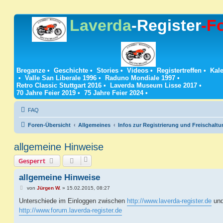
Laverda
-Register
-F
Breganze
•
Geschichte
•
Stories
•
Videos
•
Registertreffen
•
Kale
•
Valle San Liberale 1996
•
Raduno Mondiale 1997
•
Retro Classic Stuttgart 2016
•
Laverda Museum Lisse 2017
•
70 Jahre Feier 2019
•
75 Jahre Feier 2024
•
FAQ
Foren-Übersicht
Allgemeines
Infos zur Registrierung und Freischalt
allgemeine Hinweise
Gesperrt
allgemeine Hinweise
B
von
Jürgen W.
»
15.02.2015, 08:27
e
i
Unterschiede im Einloggen zwischen
http://www.laverda-register.de
un
t
http://www.forum.laverda-register.de
r
a