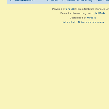
Foren-Übersicht
Kontakt
Datenschutzerklärung
Alle Coo
Powered by
phpBB
® Forum Software © phpBB Lim
Deutsche Übersetzung durch
phpBB.de
Customized by
WireSys
Datenschutz
|
Nutzungsbedingungen