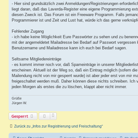
g
- Hier sind grundsätzlich zwei Anmeldungen/Registrierungen erforderlic
liegt daran, daß das Laverda-Register eine eigene Programmierung extr
diesen Zweck ist. Das Forum ist ein Freeware Programm. Falls jeman
Programmierer ist und Zeit und Lust hat, würde ich das gerne verknüpf
Fehlender Zugang
- ich habe keine Möglichkeit Eure Passwörter zu sehen und zu benenne
mit der angemeldetet Mailadresse bei Bedarf auf Passwort vergessen k
Benutzername und Mailadresse kann ich euch bei Bedarf sagen.
Seltsame Mitgliedereinträge
- es kommt immer noch vor, daß Spameinträge in unserer Mitgliederlis
erscheinen. Aktuell ist der Weg so, daß ein Eintrag möglich (sofern die
Mailendung nicht von mir gesperrt wurde) ist aber jeder erst von mir m
freigeschaltet werden muß. Daher können diese nichts schreiben. Ich 
jeden Morgen als erstes die zu löschen, klappt aber nicht immer.
Grüße
Jürgen W.
Gesperrt
Zurück zu „Infos zur Registrierung und Freischaltung“