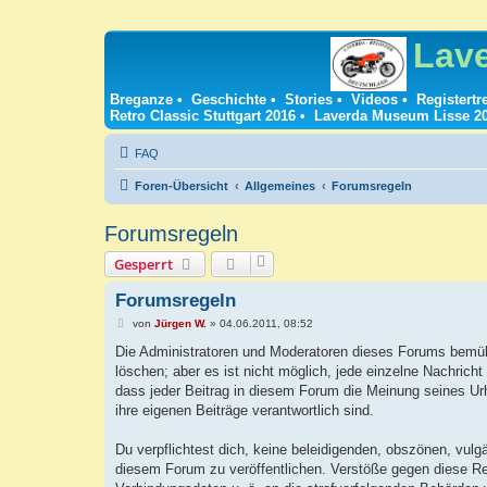
Lav
Breganze
•
Geschichte
•
Stories
•
Videos
•
Registertr
Retro Classic Stuttgart 2016
•
Laverda Museum Lisse 2
FAQ
Foren-Übersicht
Allgemeines
Forumsregeln
Forumsregeln
Gesperrt
Forumsregeln
B
von
Jürgen W.
»
04.06.2011, 08:52
e
i
Die Administratoren und Moderatoren dieses Forums bemühe
t
löschen; aber es ist nicht möglich, jede einzelne Nachrich
r
a
dass jeder Beitrag in diesem Forum die Meinung seines Urh
g
ihre eigenen Beiträge verantwortlich sind.
Du verpflichtest dich, keine beleidigenden, obszönen, vulg
diesem Forum zu veröffentlichen. Verstöße gegen diese Reg