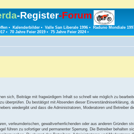
erda
-Register
-Forum
effen
•
Kalenderbilder
•
Valle San Liberale 1996
•
Raduno Mondiale 199
017
•
70 Jahre Feier 2019
•
75 Jahre Feier 2024
•
n sich, Beiträge mit fragwürdigem Inhalt so schnell wie möglich zu bearbeit
t zu überprüfen. Du bestätigst mit Absenden dieser Einverständniserklärung, d
ebers wiedergibt und dass die Administratoren, Moderatoren und Betreiber d
ären, verleumderischen, gewaltverherrlichenden oder aus anderen Gründen stra
el führen zu sofortiger und permanenter Sperrung. Die Betreiber behalten sic