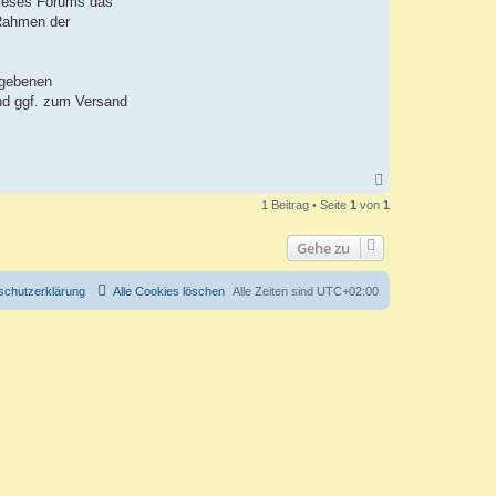
dieses Forums das
 Rahmen der
egebenen
und ggf. zum Versand
N
a
1 Beitrag • Seite
1
von
1
c
h
o
Gehe zu
b
e
n
schutzerklärung
Alle Cookies löschen
Alle Zeiten sind
UTC+02:00