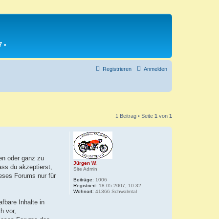
7
•
Registrieren
Anmelden
1 Beitrag • Seite
1
von
1
en oder ganz zu
Jürgen W.
ass du akzeptierst,
Site Admin
ieses Forums nur für
Beiträge:
1006
Registriert:
18.05.2007, 10:32
Wohnort:
41366 Schwalmtal
fbare Inhalte in
h vor,