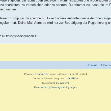
 weiterzugeben. Du räumst den Betreibern, Administratoren und Moderatoren 
zu bearbeiten, zu verschieben oder zu sperren. Du stimmst zu, dass die im
hert werden.
deinem Computer zu speichern. Diese Cookies enthalten keine der oben ang
ngskomfort. Deine Mail-Adresse wird nur zur Bestätigung der Registrierung 
en Nutzungsbedingungen zu.
Kontakt
Daten
Powered by
phpBB
® Forum Software © phpBB Limited
Deutsche Übersetzung durch
phpBB.de
Customized by
WireSys
Datenschutz
|
Nutzungsbedingungen