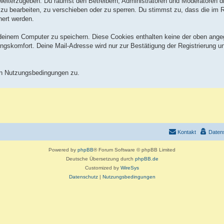
 weiterzugeben. Du räumst den Betreibern, Administratoren und Moderatoren 
zu bearbeiten, zu verschieben oder zu sperren. Du stimmst zu, dass die im
hert werden.
deinem Computer zu speichern. Diese Cookies enthalten keine der oben ang
ngskomfort. Deine Mail-Adresse wird nur zur Bestätigung der Registrierung 
en Nutzungsbedingungen zu.
Kontakt
Daten
Powered by
phpBB
® Forum Software © phpBB Limited
Deutsche Übersetzung durch
phpBB.de
Customized by
WireSys
Datenschutz
|
Nutzungsbedingungen