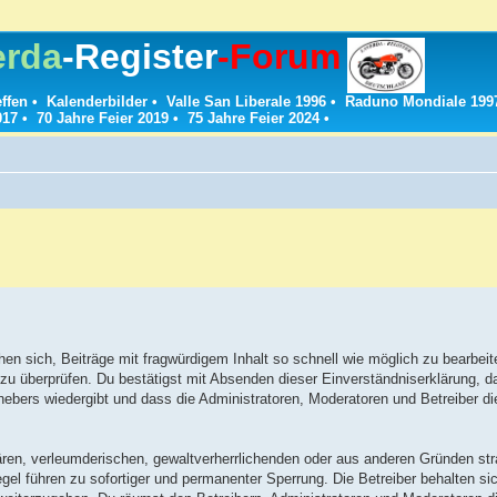
erda
-Register
-Forum
effen
•
Kalenderbilder
•
Valle San Liberale 1996
•
Raduno Mondiale 199
017
•
70 Jahre Feier 2019
•
75 Jahre Feier 2024
•
n sich, Beiträge mit fragwürdigem Inhalt so schnell wie möglich zu bearbeit
t zu überprüfen. Du bestätigst mit Absenden dieser Einverständniserklärung, d
ebers wiedergibt und dass die Administratoren, Moderatoren und Betreiber d
ären, verleumderischen, gewaltverherrlichenden oder aus anderen Gründen stra
el führen zu sofortiger und permanenter Sperrung. Die Betreiber behalten sic