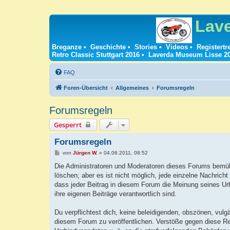
Lav
Breganze
•
Geschichte
•
Stories
•
Videos
•
Registertr
Retro Classic Stuttgart 2016
•
Laverda Museum Lisse 2
FAQ
Foren-Übersicht
Allgemeines
Forumsregeln
Forumsregeln
Gesperrt
Forumsregeln
B
von
Jürgen W.
»
04.06.2011, 08:52
e
i
Die Administratoren und Moderatoren dieses Forums bemühe
t
löschen; aber es ist nicht möglich, jede einzelne Nachrich
r
a
dass jeder Beitrag in diesem Forum die Meinung seines Urh
g
ihre eigenen Beiträge verantwortlich sind.
Du verpflichtest dich, keine beleidigenden, obszönen, vulg
diesem Forum zu veröffentlichen. Verstöße gegen diese Reg