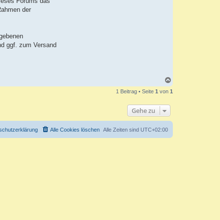
dieses Forums das
 Rahmen der
egebenen
und ggf. zum Versand
N
a
1 Beitrag • Seite
1
von
1
c
h
o
Gehe zu
b
e
n
schutzerklärung
Alle Cookies löschen
Alle Zeiten sind
UTC+02:00