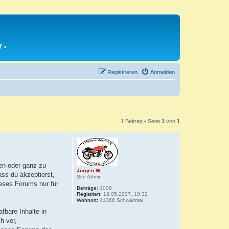
7
•
Registrieren
Anmelden
1 Beitrag • Seite
1
von
1
en oder ganz zu
Jürgen W.
ass du akzeptierst,
Site Admin
ieses Forums nur für
Beiträge:
1006
Registriert:
18.05.2007, 10:32
Wohnort:
41366 Schwalmtal
fbare Inhalte in
h vor,